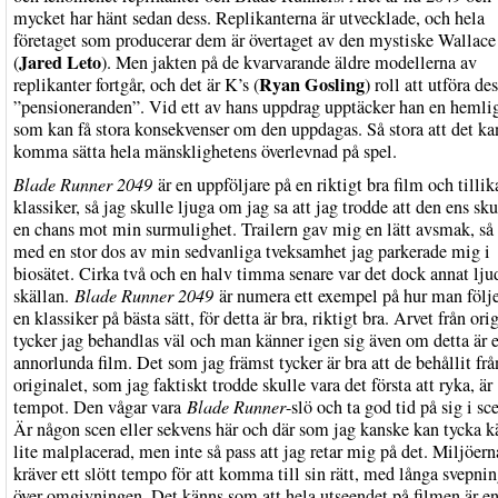
mycket har hänt sedan dess. Replikanterna är utvecklade, och hela
företaget som producerar dem är övertaget av den mystiske Wallace
Jared Leto
(
). Men jakten på de kvarvarande äldre modellerna av
Ryan Gosling
replikanter fortgår, och det är K’s (
) roll att utföra de
”pensioneranden”. Vid ett av hans uppdrag upptäcker han en hemli
som kan få stora konsekvenser om den uppdagas. Så stora att det ka
komma sätta hela mänsklighetens överlevnad på spel.
Blade Runner 2049
är en uppföljare på en riktigt bra film och tillik
klassiker, så jag skulle ljuga om jag sa att jag trodde att den ens sku
en chans mot min surmulighet. Trailern gav mig en lätt avsmak, så 
med en stor dos av min sedvanliga tveksamhet jag parkerade mig i
biosätet. Cirka två och en halv timma senare var det dock annat lju
skällan.
Blade Runner 2049
är numera ett exempel på hur man följ
en klassiker på bästa sätt, för detta är bra, riktigt bra. Arvet från ori
tycker jag behandlas väl och man känner igen sig även om detta är 
annorlunda film. Det som jag främst tycker är bra att de behållit frå
originalet, som jag faktiskt trodde skulle vara det första att ryka, är
tempot. Den vågar vara
Blade Runner
-slö och ta god tid på sig i sc
Är någon scen eller sekvens här och där som jag kanske kan tycka k
lite malplacerad, men inte så pass att jag retar mig på det. Miljöern
kräver ett slött tempo för att komma till sin rätt, med långa svepni
över omgivningen. Det känns som att hela utseendet på filmen är e