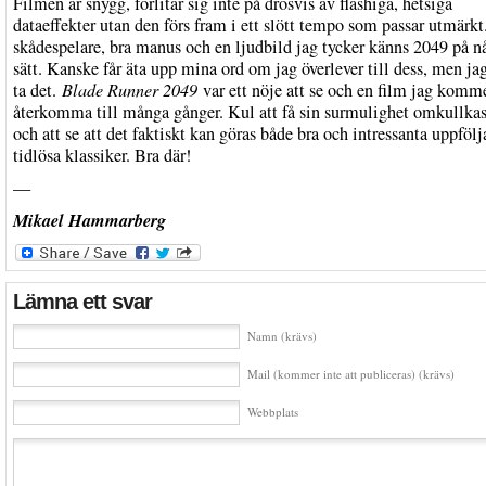
Filmen är snygg, förlitar sig inte på drösvis av flashiga, hetsiga
dataeffekter utan den förs fram i ett slött tempo som passar utmärkt
skådespelare, bra manus och en ljudbild jag tycker känns 2049 på n
sätt. Kanske får äta upp mina ord om jag överlever till dess, men ja
ta det.
Blade Runner 2049
var ett nöje att se och en film jag komm
återkomma till många gånger. Kul att få sin surmulighet omkullkas
och att se att det faktiskt kan göras både bra och intressanta uppfölj
tidlösa klassiker. Bra där!
—
Mikael Hammarberg
Lämna ett svar
Namn (krävs)
Mail (kommer inte att publiceras) (krävs)
Webbplats