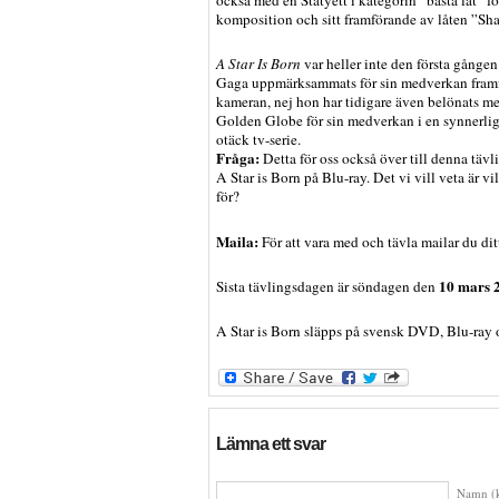
också med en Statyett i kategorin ”bästa låt” fö
komposition och sitt framförande av låten ”Sh
A Star Is Born
var heller inte den första gånge
Gaga uppmärksammats för sin medverkan fram
kameran, nej hon har tidigare även belönats m
Golden Globe för sin medverkan i en synnerli
otäck tv-serie.
Fråga:
Detta för oss också över till denna tävl
A Star is Born på Blu-ray. Det vi vill veta är v
för?
Maila:
För att vara med och tävla mailar du ditt
10 mars 
Sista tävlingsdagen är söndagen den
A Star is Born släpps på svensk DVD, Blu-ray
Lämna ett svar
Namn (k