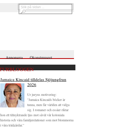
Annonsera
Okonstmuseet
TURBLOGGEN
Jamaica Kincaid tilldelas Sjöjungfrun
2026
Ur juryns motivering:
”Jamaica Kincaids böcker är
tunna, men får världen att vidga
sig. I romaner och essäer riktar
hon ett tillnyktrande ljus mot såväl vår koloniala
historia och våra familjerelationer som mot blommorna
i våra trädgårdar.”