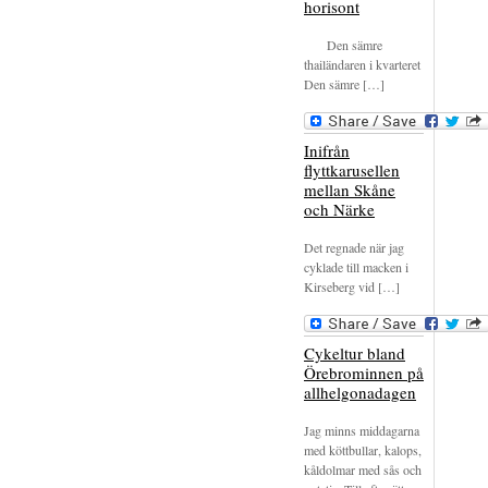
horisont
Den sämre
thailändaren i kvarteret
Den sämre […]
Inifrån
flyttkarusellen
mellan Skåne
och Närke
Det regnade när jag
cyklade till macken i
Kirseberg vid […]
Cykeltur bland
Örebrominnen på
allhelgonadagen
Jag minns middagarna
med köttbullar, kalops,
kåldolmar med sås och