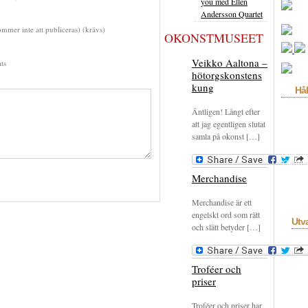
you med Ellen
Andersson Quartet
mmer inte att publiceras) (krävs)
OKONSTMUSEET
Veikko Aaltona –
ts
hötorgskonstens
kung
Hål
Annon
Äntligen! Långt efter
Bokhyl
att jag egentligen slutat
Film
F
samla på okonst […]
Krönik
rekom
Okons
Recen
Merchandise
Skivhy
Uncate
Merchandise är ett
engelskt ord som rätt
Utv
och slätt betyder […]
Troféer och
priser
Troféer och priser har