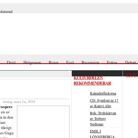
pdaterad
Dixit
Helgesson
Resor
Essä
Recension
Fokus
Debatt
KUL
KULTURDELEN
REKOMMENDERAR
Kalenderflickorna
CD: Symfoni nr 17
fredag, mars 1st, 2019
av Kalevi Aho
Coopers
r en av
Bok: Trollskärvan
m är den
av Torborg
fani
Nedreaas
riktigt.
EMIL I
des Gaga
LÖNNEBERGA