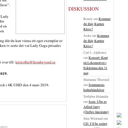
r sin
allow”.
DISKUSSION
n Lady
Ronny
om
Kommer
för
du ihåg Kapten
ed en
Kloss?
gen
Jocke
om
Kommer
ing där du kan vinna ett eget exemplar av
du ihåg Kapten
ilken tv-serie det var Lady Gaga prisades
Kloss?
Carl J. Alphonce
om
Konsert: Kent
 svar till:
kristoffer@frombeyond.se
på Lokomotivet i
Eskilstuna den 31
2019.
maj
Marianne Thorsted
 och i 4K UHD den 4 mars 2019.
om
Sommarens
kulturhändelser
Torbjörn Helander
om
Scen: Ubu av
Alfred Jarry
(Örebro länsteater)
Sten Wistrand
om
CD: I’ll be seeing
rävs)