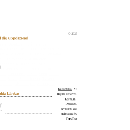
© 2026
l dig uppdaterad
sera
Bioaktuellt
Blå Kalender
lan
Debatt
Dixit
Essä
Facklitteratur
ilm & TV
Fokus
Helgesson
Konserter
a
Kulturbloggen
Kulturdelen
menderar
Kulturpoden
Lyrik
tmuseet
Övrigt
Pocket
Portfolio
sion
Reportage
Resor
Scen
Serier
llan
Skivor
Skönlitteratur
Tv-serie
gorized
Utställningar
Videohyllan
Kulturdelen
. All
alda Länkar
Rights Reserved.
Logga in
-
Kulturdelen på Facebook
Designed,
developed and
Kulturdelen på Twitter
maintained by
TypeTree