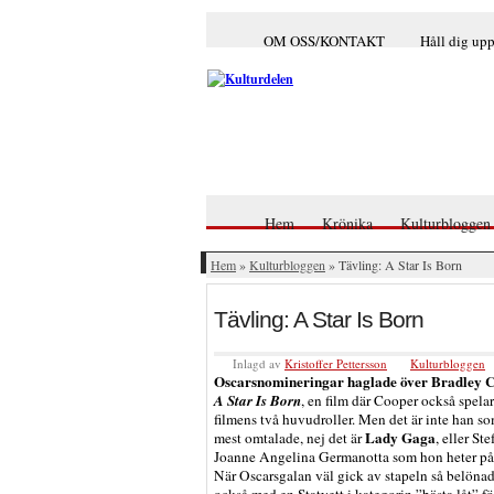
OM OSS/KONTAKT
Håll dig up
Hem
Krönika
Kulturbloggen
Hem
»
Kulturbloggen
» Tävling: A Star Is Born
Tävling: A Star Is Born
Inlagd av
Kristoffer Pettersson
Kulturbloggen
Oscarsnomineringar haglade över Bradley 
A Star Is Born
, en film där Cooper också spela
filmens två huvudroller. Men det är inte han so
Lady Gaga
mest omtalade, nej det är
, eller Ste
Joanne Angelina Germanotta som hon heter på 
När Oscarsgalan väl gick av stapeln så belöna