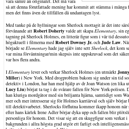
vara sämre än originalet. Det må vara
så att denna förutfattade mening har kommit att stämma i många f
men det finns även de tillfällen då undantagen lyst.
Med tanke på de hyllningar som Sherlock mottagit är det inte särs
Robert Doherty
förvånande att
valde att skapa
Elementary
, sin e
tagning på Sherlock Holmes, en litterär figur som i vår tid dessut
Robert Downey Jr.
Jude Law
högaktuell i filmerna med
och
. Nä
började se
Elementary
hade jag själv inte sett
Sherlock
, det kom s
var mina förväntningar/min skepsis inte uppskruvad som det säker
var hos flera andra.
Jonny
I
Elementary
lever och verkar Sherlock Holmes (en utmärkt
Miller
) i New York. Med drogproblem bakom sig under sin tid s
detektiv i London, har han med hjälp av dr Joan Watson (en lika 
Lucy Liu
) börjat ta tag i de svårare fallen för New York-polisen. 
han kluriga mordgåtor med sin briljanta hjärna, samtidigt som W
mer och mer intresserar sig för Holmes karriärval och själv börjar 
till detektivarbetet. Sherlocks förflutna kommer ikapp honom när 
efter hans kärlek Irene Adler börjar dyka upp och fallen blir plötsl
personliga för honom. Det visar sig att en skuggfigur som verkat i
bakgrunden i allra högsta grad utgör ett farligt och intelligensmäs