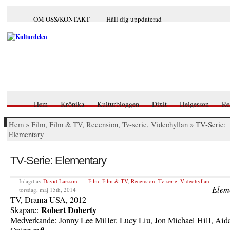
OM OSS/KONTAKT
Håll dig uppdaterad
Hem
Krönika
Kulturbloggen
Dixit
Helgesson
Re
Hem
»
Film
,
Film & TV
,
Recension
,
Tv-serie
,
Videohyllan
» TV-Serie:
Elementary
TV-Serie: Elementary
Inlagd av
David Larsson
Film
,
Film & TV
,
Recension
,
Tv-serie
,
Videohyllan
Elem
torsdag, maj 15th, 2014
TV, Drama USA, 2012
Robert Doherty
Skapare:
Medverkande: Jonny Lee Miller, Lucy Liu, Jon Michael Hill, Aid