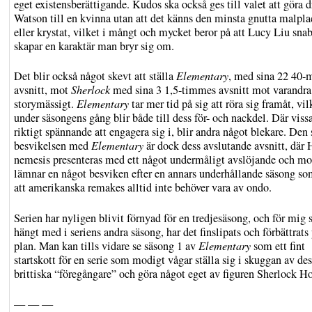
eget existensberättigande. Kudos ska också ges till valet att göra d
Watson till en kvinna utan att det känns den minsta gnutta malpla
eller krystat, vilket i mångt och mycket beror på att Lucy Liu sna
skapar en karaktär man bryr sig om.
Det blir också något skevt att ställa
Elementary
, med sina 22 40-
avsnitt, mot
Sherlock
med sina 3 1,5-timmes avsnitt mot varandra
storymässigt.
Elementary
tar mer tid på sig att röra sig framåt, vil
under säsongens gång blir både till dess för- och nackdel. Där vissa
riktigt spännande att engagera sig i, blir andra något blekare. Den 
besvikelsen med
Elementary
är dock dess avslutande avsnitt, där
nemesis presenteras med ett något undermåligt avslöjande och mo
lämnar en något besviken efter en annars underhållande säsong so
att amerikanska remakes alltid inte behöver vara av ondo.
Serien har nyligen blivit förnyad för en tredjesäsong, och för mig
hängt med i seriens andra säsong, har det finslipats och förbättrats 
plan. Man kan tills vidare se säsong 1 av
Elementary
som ett fint
startskott för en serie som modigt vågar ställa sig i skuggan av des
brittiska “föregångare” och göra något eget av figuren Sherlock H
— — —