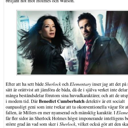
briljant hot mot Holmes och Watson.
Efter att ha sett både
Sherlock
och
Elementary
inser jag att det p
sätt är orättvist att jämföra de båda, då de i själva verket inte delar
många beståndsdelar förutom sina huvudkaraktärer, och att de utsp
Benedict Cumberbatch
i modern tid. Där
detektiv är ett socialt
oanpassligt geni som inte tvekar att ta okonventionella vägar för at
fallen, är Millers en mer nyanserad och mänsklig karaktär. I
Eleme
får fler sidor än Sherlock Holmes högst imponerande intelligens be
större grad än vad som sker i
Sherlock
, vilket också gör att den ska