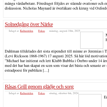
många vårdarbetare. Föredraget följdes av stående ovationer och en
diskussion. Nicholas Maynard är överläkare och kirurg vid Oxford
Solnedgång över Närke
Inlagd av
Kulturdelen
Fokus
måndag, augusti 18th, 2025
Dahlman tilldelades det sista stipendiet till minne av Jeremias i T
(Levi Ricksson 1868-1967) 17 augusti 2025. Så här löd motivatio
”Michael har initierat och lett Klubb Bubbla i Örebro under 14 års
med det har han skapat en scen som visar det bästa och senaste av
estradpoesi för publiken […]
Råsas Grill genom glädje och sorg
Inlagd av
Kulturdelen
Fokus
söndag, oktober 6th, 2024
E