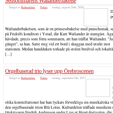
Sensommarens Wallanderbakelse
Inlagd av
Kulturdelen
Fokus
onsdag, augusti 26th, 2020
D
p
Wallanderbakelsen, som är en prinsessbakelse med punschsmak, se
på Fridolfs konditori i Ystad, där Kurt Wallander är stamgäst. Äg
hävdade, precis som förra sommaren, att han träffat Wallander. ”Ja,
gånger”, sa han. Satte mig vid ett bord i skuggan med utsikt mot
stationen. Medan handduken torkade på stolen bredvid och lokalt
[…]
Orgelbaserad trio lyser upp Örebroscenen
Inlagd av
Kulturdelen
Fokus
onsdag, september 6th, 2017
olika konstellationer har han lyckats förverkliga sin musikaliska v
den orgelbaserade trion Blå Lotus. Kulturdelen träffade musikern
låtskrivaren Fredrik Andersson under Live at Heart-festivalen, där