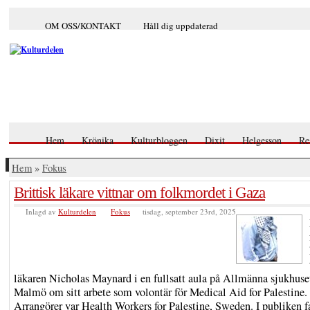
OM OSS/KONTAKT
Håll dig uppdaterad
Hem
Krönika
Kulturbloggen
Dixit
Helgesson
Re
Hem
»
Fokus
Brittisk läkare vittnar om folkmordet i Gaza
Inlagd av
Kulturdelen
Fokus
tisdag, september 23rd, 2025
läkaren Nicholas Maynard i en fullsatt aula på Allmänna sjukhuset
Malmö om sitt arbete som volontär för Medical Aid for Palestine.
Arrangörer var Health Workers for Palestine, Sweden. I publiken f