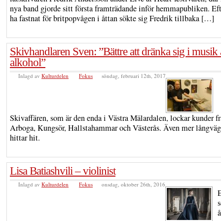
nya band gjorde sitt första framträdande inför hemmapubliken. Eft
ha fastnat för britpopvågen i åttan sökte sig Fredrik tillbaka […]
Skivhandlaren Sven: ”Bättre att dränka sig i musik 
alkohol”
Inlagd av
Kulturdelen
Fokus
söndag, februari 12th, 2017
Skivaffären, som är den enda i Västra Mälardalen, lockar kunder f
Arboga, Kungsör, Hallstahammar och Västerås. Även mer långväg
hittar hit.
Lisa Batiashvili – violinist
Inlagd av
Kulturdelen
Fokus
onsdag, oktober 26th, 2016
E
s
å