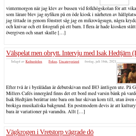
vintermorgon när jag klev av bussen vid folkhögskolan för att vika
som lärare blev jag nyfiken på en öde kiosk i närheten av hållplat
jag tittade in genom fönstret såg jag en mikrovågsugn, några kryd
och knivar och ett fotografi på ett barn. I flera år hade kiosken stått
övergiven och snart skulle […]
Välspelat men obrytt. Intervju med Isak Hedtjärn 
Inlagd av
Kulturdelen
Fokus
,
Uncategorized
fredag, juli 16th, 2021
Efter två år i byrålådan är debutskivan med IH3 äntligen ute. På 
Millers Cafés innergård finns det ett bord med varsin bänk på varde
Isak Hedtjärn berättar inte bara om hur skivan kom till, utan även
brokiga musikaliska bakgrund. En postmodern devis är att kultury
bara är variationer på varandra. Allt […]
Vägkrogen i Vretstorp vägrade dö