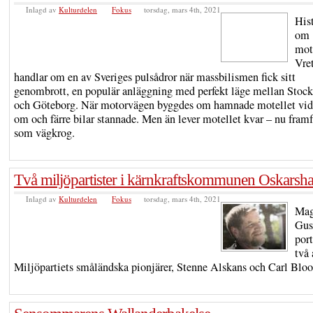
Inlagd av
Kulturdelen
Fokus
torsdag, mars 4th, 2021
His
om
mote
Vre
handlar om en av Sveriges pulsådror när massbilismen fick sitt
genombrott, en populär anläggning med perfekt läge mellan Stoc
och Göteborg. När motorvägen byggdes om hamnade motellet vid
om och färre bilar stannade. Men än lever motellet kvar – nu framf
som vägkrog.
Två miljöpartister i kärnkraftskommunen Oskars
Inlagd av
Kulturdelen
Fokus
torsdag, mars 4th, 2021
Mag
Gus
port
två 
Miljöpartiets småländska pionjärer, Stenne Alskans och Carl Blo