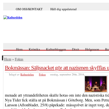
OM OSS/KONTAKT
Håll dig uppdaterad
Hem
Krönika
Kulturbloggen
Dixit
Helgesson
Re
Hem
»
Fokus
Bokmässan: Säljsnacket gör att nazismen skyfflas
Inlagd av
Kulturdelen
Fokus
onsdag, september 28th, 2016
menade att yttrandefriheten skulle hotas om inte den nazistiska t
Nya Tider fick ställa ut på Bokmässan i Göteborg. Men, som Pett
Larsson (Aftonbladet, 25/8) påpekade: mässgolvet är inget torg, de