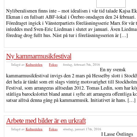
Nyliberalismen finns inte – mot idealism i vår tid talade Kajsa Ek
Ekman i en fullsatt ABF-lokal i Örebro onsdagen den 24 februari.
Föredraget ingick i Vänsterpartiets föreläsningsserie Marx för vår
inleddes med Sven-Eric Liedman i slutet av januari. Även Liedma
föredrag drog fullt hus. Näst på tur i föreläsningsserien är […]
Ny kammarmusikfestival
Inlagd av
Kulturdelen
Fokus
fredag, februari 5th, 2016
En ny svensk
kammarmusikfestival invigs den 2 mars på Hesselby slott i Stoc
det hela är tänkt som ett slags vintrig motsvarighet till Stockhol
Festival, som arrangeras alltsedan 2012. Tomas Ledin, som har kö
ståtliga barockslottet bland annat i syfte att arrangera offentliga ko
satsar alltså denna gång på kammarmusik. Initiativet är hans. […]
Arbete med bilder är en urkraft
Inlagd av
Kulturdelen
Fokus
söndag, januari 17th, 2016
I Lasse Östlings