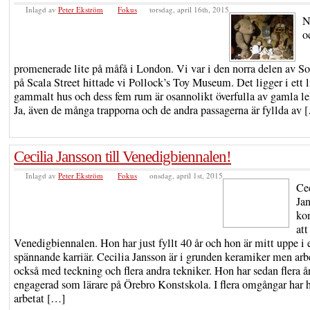
Inlagd av
Peter Ekström
Fokus
torsdag, april 16th, 2015
N
o
promenerade lite på måfå i London. Vi var i den norra delen av S
på Scala Street hittade vi Pollock’s Toy Museum. Det ligger i ett l
gammalt hus och dess fem rum är osannolikt överfulla av gamla le
Ja, även de många trapporna och de andra passagerna är fyllda av 
Cecilia Jansson till Venedigbiennalen!
Inlagd av
Peter Ekström
Fokus
onsdag, april 1st, 2015
Ce
Ja
ko
att
Venedigbiennalen. Hon har just fyllt 40 år och hon är mitt uppe i 
spännande karriär. Cecilia Jansson är i grunden keramiker men arb
också med teckning och flera andra tekniker. Hon har sedan flera år
engagerad som lärare på Örebro Konstskola. I flera omgångar har 
arbetat […]