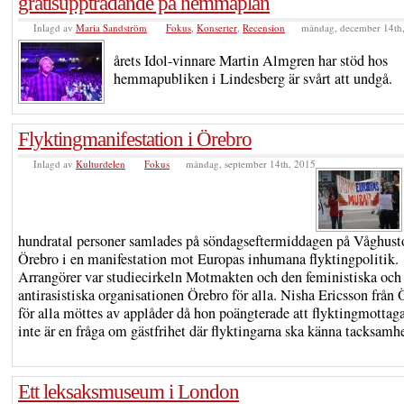
gratisuppträdande på hemmaplan
Inlagd av
Maria Sandström
Fokus
,
Konserter
,
Recension
måndag, december 14th
årets Idol-vinnare Martin Almgren har stöd hos
hemmapubliken i Lindesberg är svårt att undgå.
Flyktingmanifestation i Örebro
Inlagd av
Kulturdelen
Fokus
måndag, september 14th, 2015
hundratal personer samlades på söndagseftermiddagen på Våghusto
Örebro i en manifestation mot Europas inhumana flyktingpolitik.
Arrangörer var studiecirkeln Motmakten och den feministiska och
antirasistiska organisationen Örebro för alla. Nisha Ericsson från 
för alla möttes av applåder då hon poängterade att flyktingmottag
inte är en fråga om gästfrihet där flyktingarna ska känna tacksamh
Ett leksaksmuseum i London