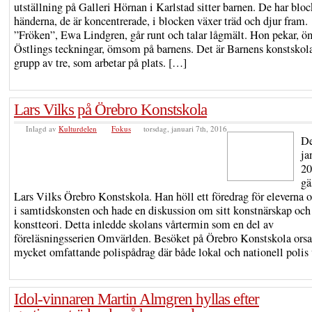
utställning på Galleri Hörnan i Karlstad sitter barnen. De har bloc
händerna, de är koncentrerade, i blocken växer träd och djur fram.
”Fröken”, Ewa Lindgren, går runt och talar lågmält. Hon pekar, 
Östlings teckningar, ömsom på barnens. Det är Barnens konstskola
grupp av tre, som arbetar på plats. […]
Lars Vilks på Örebro Konstskola
Inlagd av
Kulturdelen
Fokus
torsdag, januari 7th, 2016
De
ja
20
gä
Lars Vilks Örebro Konstskola. Han höll ett föredrag för eleverna 
i samtidskonsten och hade en diskussion om sitt konstnärskap oc
konstteori. Detta inledde skolans vårtermin som en del av
föreläsningsserien Omvärlden. Besöket på Örebro Konstskola orsa
mycket omfattande polispådrag där både lokal och nationell polis
Idol-vinnaren Martin Almgren hyllas efter