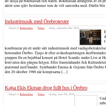
att skilja på bokmässan och staten. Bokmässan arrangeras av en pr
aktör som själv bestämmer vem de vill samverka med. Därför blir
Industrimusik med Örebrotexter
Inlagd av
Kulturdelen
Fokus
tisdag, september 6th, 2016
G
kombinerar på ett unikt sätt industrimusik med vardagsbetraktelse
hemstaden Örebro. Tjugo år efter avskedsspelningen återförenades
gruppen för en bejublad konsert på Hotel Scandic under Live at He
festivalen den gångna helgen. Efter framträdandet fick Kulturdele
pratstund med bandet. Syntbandet Enema & Gejonte från Örebro 
den 20 oktober 1988 när kompisarna […]
Kajsa Ekis Ekman drog fullt hus i Örebro
Inlagd av
Kulturdelen
Fokus
onsdag, mars 9th, 2016
Und
rubr