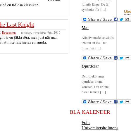
Uncate
funnits länge. De är
e på en tidlösa klassiker.
symboler för […]
Utv
he Last Knight
Mat
V
,
Recension
torsdag, november 9th, 2017
ht är en jäkla röra, men just när man
Alla livsmedel används
årt att inte fascineras en smula.
inte till att äta. Det
finns mat […]
Djurdelar
Det förekommer
djurdelar inom
konsten. Det är inte
bara Damien […]
BLÅ KALENDER
Från
Universitetsholmens