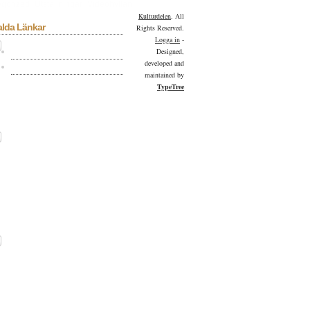
gorized
Utställningar
Videohyllan
Kulturdelen
. All
alda Länkar
Rights Reserved.
Logga in
-
Kulturdelen på Facebook
Designed,
developed and
Kulturdelen på Twitter
maintained by
TypeTree