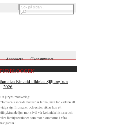
Annonsera
Okonstmuseet
TURBLOGGEN
Jamaica Kincaid tilldelas Sjöjungfrun
2026
Ur juryns motivering:
”Jamaica Kincaids böcker är tunna, men får världen att
vidga sig. I romaner och essäer riktar hon ett
tillnyktrande ljus mot såväl vår koloniala historia och
våra familjerelationer som mot blommorna i våra
trädgårdar.”