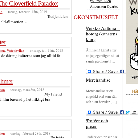
you med Ellen
he Cloverfield Paradox
Andersson Quartet
an
fredag, februari 15th, 2019
OKONSTMUSEET
Tredje delen
field-filmserien…
Veikko Aaltona –
hötorgskonstens
kung
ter
Äntligen! Långt efter
sion
,
Videohyllan
onsdag, juli 11th, 2018
de där regissörerna som jag alltid är
att jag egentligen slutat
samla på okonst […]
Merchandise
ahmer
sion
torsdag, mars 8th, 2018
Merchandise är ett
Hål
My Friend
engelskt ord som rätt
Annon
film baserad på ett riktigt bra
och slätt betyder […]
Bokhyl
Film
F
Krönik
rekom
Troféer och
Okons
priser
Recen
sion
onsdag, februari 28th, 2018
Skivhy
Troféer och priser har
En både