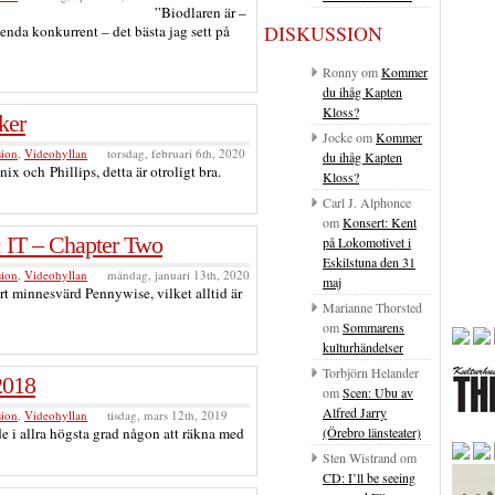
”Biodlaren är –
DISKUSSION
da konkurrent – det bästa jag sett på
Ronny
om
Kommer
du ihåg Kapten
Kloss?
ker
Jocke
om
Kommer
sion
,
Videohyllan
torsdag, februari 6th, 2020
du ihåg Kapten
ix och Phillips, detta är otroligt bra.
Kloss?
Carl J. Alphonce
om
Konsert: Kent
 IT – Chapter Two
på Lokomotivet i
Eskilstuna den 31
sion
,
Videohyllan
måndag, januari 13th, 2020
maj
rt minnesvärd Pennywise, vilket alltid är
Marianne Thorsted
om
Sommarens
kulturhändelser
Torbjörn Helander
2018
om
Scen: Ubu av
Alfred Jarry
sion
,
Videohyllan
tisdag, mars 12th, 2019
(Örebro länsteater)
e i allra högsta grad någon att räkna med
Sten Wistrand
om
CD: I’ll be seeing