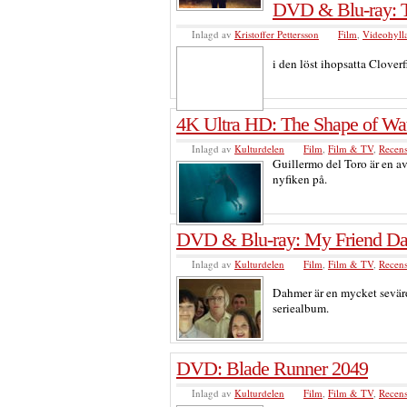
DVD & Blu-ray: T
Inlagd av
Kristoffer Pettersson
Film
,
Videohyll
i den löst ihopsatta Clover
4K Ultra HD: The Shape of Wa
Inlagd av
Kulturdelen
Film
,
Film & TV
,
Recen
Guillermo del Toro är en av 
nyfiken på.
DVD & Blu-ray: My Friend D
Inlagd av
Kulturdelen
Film
,
Film & TV
,
Recen
Dahmer är en mycket sevärd 
seriealbum.
DVD: Blade Runner 2049
Inlagd av
Kulturdelen
Film
,
Film & TV
,
Recen