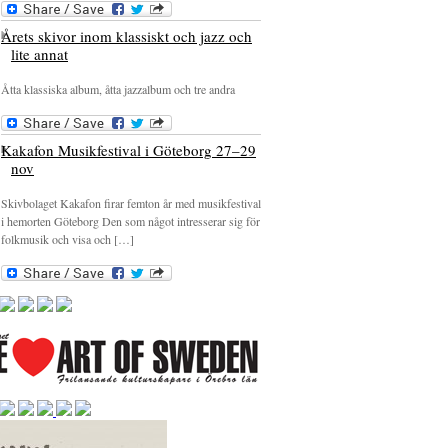
Årets skivor inom klassiskt och jazz och
lite annat
Åtta klassiska album, åtta jazzalbum och tre andra
Kakafon Musikfestival i Göteborg 27–29
nov
Skivbolaget Kakafon firar femton år med musikfestival
i hemorten Göteborg Den som något intresserar sig för
folkmusik och visa och […]