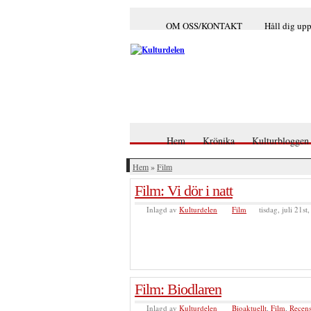
OM OSS/KONTAKT
Håll dig up
Hem
Krönika
Kulturbloggen
Hem
»
Film
Film: Vi dör i natt
Inlagd av
Kulturdelen
Film
tisdag, juli 21st
Film: Biodlaren
Inlagd av
Kulturdelen
Bioaktuellt
,
Film
,
Recen