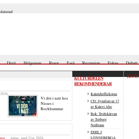
pdaterad
Dixit
Helgesson
Resor
Essä
Recension
Fokus
Debatt
KUL
KULTURDELEN
REKOMMENDERAR
, 2026
Kalenderflickorna
Vi dör i natt hos
CD: Symfoni nr 17
Nisses i
av Kalevi Aho
Rockhammar
Bok: Trollskärvan
av Torborg
Nedreaas
EMIL I
LÖNNEBERGA
sion
tisdag, april 21st, 2026