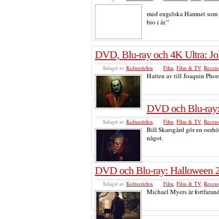
med engelska Hamnet som en
bio i år.”
DVD, Blu-ray och 4K Ultra: Jo
Inlagd av
Kulturdelen
Film
,
Film & TV
,
Recen
Hatten av till Joaquin Phoen
DVD och Blu-ray:
Inlagd av
Kulturdelen
Film
,
Film & TV
,
Recen
Bill Skarsgård gör en oerhö
något.
DVD och Blu-ray: Halloween 
Inlagd av
Kulturdelen
Film
,
Film & TV
,
Recen
Michael Myers är fortfarand