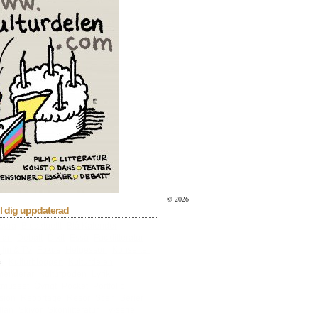
© 2026
l dig uppdaterad
sera
Bioaktuellt
Blå Kalender
lan
Debatt
Dixit
Essä
Facklitteratur
ilm & TV
Fokus
Helgesson
Konserter
a
Kulturbloggen
Kulturdelen
menderar
Kulturpoden
Lyrik
tmuseet
Övrigt
Pocket
Portfolio
sion
Reportage
Resor
Scen
Serier
llan
Skivor
Skönlitteratur
Tv-serie