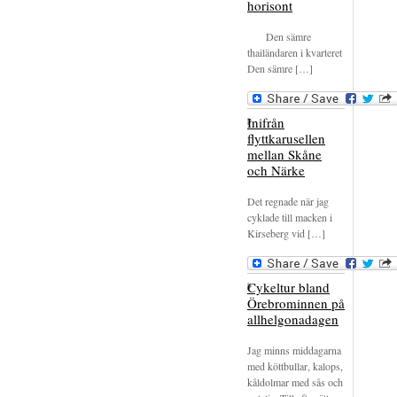
horisont
Den sämre
thailändaren i kvarteret
Den sämre […]
Inifrån
flyttkarusellen
mellan Skåne
och Närke
Det regnade när jag
cyklade till macken i
Kirseberg vid […]
Cykeltur bland
Örebrominnen på
allhelgonadagen
Jag minns middagarna
med köttbullar, kalops,
kåldolmar med sås och