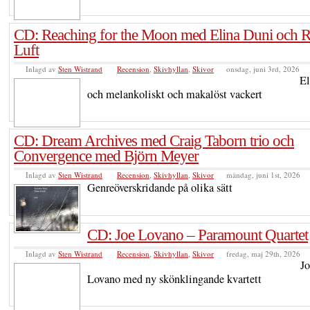
CD: Reaching for the Moon med Elina Duni och 
Luft
Inlagd av
Sten Wistrand
Recension
,
Skivhyllan
,
Skivor
onsdag, juni 3rd, 2026
El
och melankoliskt och makalöst vackert
CD: Dream Archives med Craig Taborn trio och
Convergence med Björn Meyer
Inlagd av
Sten Wistrand
Recension
,
Skivhyllan
,
Skivor
måndag, juni 1st, 2026
Genreöverskridande på olika sätt
CD: Joe Lovano – Paramount Quartet
Inlagd av
Sten Wistrand
Recension
,
Skivhyllan
,
Skivor
fredag, maj 29th, 2026
Jo
Lovano med ny skönklingande kvartett