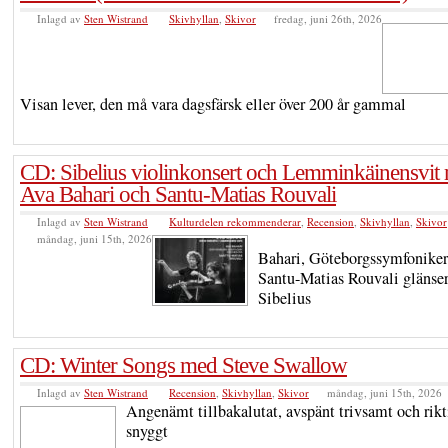
Inlagd av
Sten Wistrand
Skivhyllan
,
Skivor
fredag, juni 26th, 2026
Visan lever, den må vara dagsfärsk eller över 200 år gammal
CD: Sibelius violinkonsert och Lemminkäinensvit
Ava Bahari och Santu-Matias Rouvali
Inlagd av
Sten Wistrand
Kulturdelen rekommenderar
,
Recension
,
Skivhyllan
,
Skivor
måndag, juni 15th, 2026
Bahari, Göteborgssymfoniker
Santu-Matias Rouvali glänser
Sibelius
CD: Winter Songs med Steve Swallow
Inlagd av
Sten Wistrand
Recension
,
Skivhyllan
,
Skivor
måndag, juni 15th, 2026
Angenämt tillbakalutat, avspänt trivsamt och rikt
snyggt