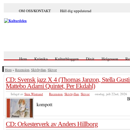
OM OSS/KONTAKT
Håll dig uppdaterad
Hem
Krönika
Kulturbloggen
Dixit
Helgesson
Re
Hem
»
Recension
,
Skivhyllan
,
Skivor
CD: Svensk jazz X 4 (Thomas Janzon, Stella Gusti
Mattebo Adami Quintet, Per Ekdahl)
Inlagd av
Sten Wistrand
Recension
,
Skivhyllan
,
Skivor
onsdag, juli 22nd, 2026
B
kompott
CD: Orkesterverk av Anders Hillborg