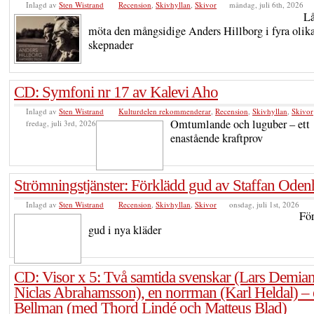
Inlagd av
Sten Wistrand
Recension
,
Skivhyllan
,
Skivor
måndag, juli 6th, 2026
Lå
möta den mångsidige Anders Hillborg i fyra olik
skepnader
CD: Symfoni nr 17 av Kalevi Aho
Inlagd av
Sten Wistrand
Kulturdelen rekommenderar
,
Recension
,
Skivhyllan
,
Skivor
Omtumlande och luguber – ett
fredag, juli 3rd, 2026
enastående kraftprov
Strömningstjänster: Förklädd gud av Staffan Odenh
Inlagd av
Sten Wistrand
Recension
,
Skivhyllan
,
Skivor
onsdag, juli 1st, 2026
Fö
gud i nya kläder
CD: Visor x 5: Två samtida svenskar (Lars Demia
Niclas Abrahamsson), en norrman (Karl Heldal) –
Bellman (med Thord Lindé och Matteus Blad)