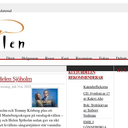
pdaterad
Dixit
Helgesson
Resor
Essä
Recension
Fokus
Debatt
KUL
KULTURDELEN
REKOMMENDERAR
Helen Sjöholm
torsdag, juli 31st, 2025
Kalenderflickorna
CD: Symfoni nr 17
av Kalevi Aho
Bok: Trollskärvan
öholm och Tommy Körberg plus ett
av Torborg
ll Mariebergsskogen på onsdagskvällen –
Nedreaas
 och Helen Sjöholm sedan gav en rikt
EMIL I
Att kvällens sångarstjärnor står varandra
LÖNNEBERGA