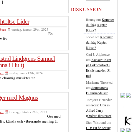
…]
DISKUSSION
Ronny
om
Kommer
htoltse Lider
du ihåg Kapten
Scen
onsdag, januari 29th, 2025
Kloss?
En
Jocke
om
Kommer
v liv
du ihåg Kapten
Kloss?
Carl J. Alphonce
 Astrid Lindgrens Samuel
om
Konsert: Kent
na i Hult)
på Lokomotivet i
Eskilstuna den 31
cen
onsdag, mars 13th, 2024
maj
h charmig musikteater
Marianne Thorsted
om
Sommarens
kulturhändelser
ger med Magnus
Torbjörn Helander
om
Scen: Ubu av
Alfred Jarry
cen
torsdag, oktober 26th, 2023
(Örebro länsteater)
Ger med
liv, känsla och vibrerande mening åt
Sten Wistrand
om
CD: I’ll be seeing