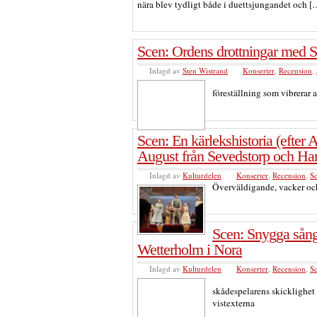
nära blev tydligt både i duettsjungandet och [
Scen: Ordens drottningar med S
Inlagd av
Sten Wistrand
Konserter
,
Recension
,
föreställning som vibrerar a
Scen: En kärlekshistoria (efter
August från Sevedstorp och Han
Inlagd av
Kulturdelen
Konserter
,
Recension
,
S
Överväldigande, vacker oc
Scen: Snygga sån
Wetterholm i Nora
Inlagd av
Kulturdelen
Konserter
,
Recension
,
S
skådespelarens skicklighet 
vistexterna