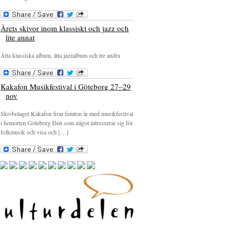
Årets skivor inom klassiskt och jazz och
lite annat
Åtta klassiska album, åtta jazzalbum och tre andra
Kakafon Musikfestival i Göteborg 27–29
nov
Skivbolaget Kakafon firar femton år med musikfestival
i hemorten Göteborg Den som något intresserar sig för
folkmusik och visa och […]