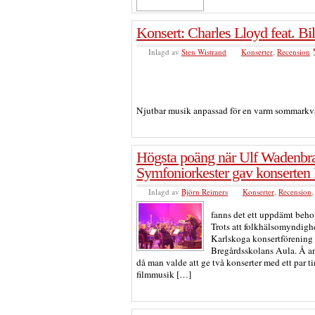
Konsert: Charles Lloyd feat. Bill
Inlagd av
Sten Wistrand
Konserter
,
Recension
Njutbar musik anpassad för en varm sommarkv
Högsta poäng när Ulf Wadenbr
Symfoniorkester gav konserten 
Inlagd av
Björn Reimers
Konserter
,
Recension
fanns det ett uppdämt beho
Trots att folkhälsomyndighet
Karlskoga konsertförening a
Bregårdsskolans Aula. Å an
då man valde att ge två konserter med ett par 
filmmusik […]