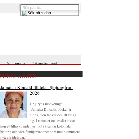
Annonsera
Okonstmuseet
TURBLOGGEN
Jamaica Kincaid tilldelas Sjöjungfrun
2026
Ur juryns motivering:
”Jamaica Kincaids böcker är
tunna, men får världen att vidga
sig. I romaner och essäer riktar
hon ett tillnyktrande ljus mot såväl vår koloniala
historia och våra familjerelationer som mot blommorna
i våra trädgårdar.”