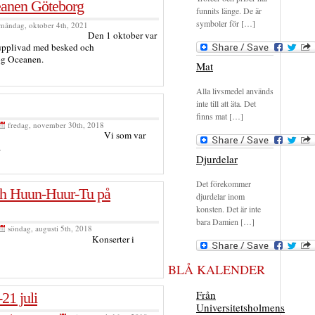
ceanen Göteborg
funnits länge. De är
symboler för […]
måndag, oktober 4th, 2021
Den 1 oktober var
rupplivad med besked och
og Oceanen.
Mat
Alla livsmedel används
inte till att äta. Det
finns mat […]
fredag, november 30th, 2018
Vi som var
a
Djurdelar
Det förekommer
ch Huun-Huur-Tu på
djurdelar inom
konsten. Det är inte
bara Damien […]
söndag, augusti 5th, 2018
Konserter i
BLÅ KALENDER
Från
21 juli
Universitetsholmens