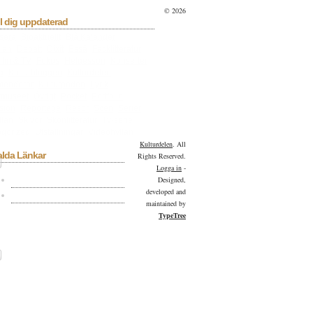
© 2026
l dig uppdaterad
sera
Bioaktuellt
Blå Kalender
lan
Debatt
Dixit
Essä
Facklitteratur
ilm & TV
Fokus
Helgesson
Konserter
a
Kulturbloggen
Kulturdelen
menderar
Kulturpoden
Lyrik
tmuseet
Övrigt
Pocket
Portfolio
sion
Reportage
Resor
Scen
Serier
llan
Skivor
Skönlitteratur
Tv-serie
gorized
Utställningar
Videohyllan
Kulturdelen
. All
alda Länkar
Rights Reserved.
Logga in
-
Kulturdelen på Facebook
Designed,
developed and
Kulturdelen på Twitter
maintained by
TypeTree