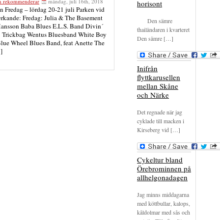
en rekommenderar
måndag, juli 16th, 2018
horisont
n Fredag – lördag 20-21 juli Parken vid
rkande: Fredag: Julia & The Basement
Den sämre
Hansson Baba Blues E.L.S. Band Divin´
thailändaren i kvarteret
 Trickbag Wentus Bluesband White Boy
Den sämre […]
lue Wheel Blues Band, feat Anette The
]
Inifrån
flyttkarusellen
mellan Skåne
och Närke
Det regnade när jag
cyklade till macken i
Kirseberg vid […]
Cykeltur bland
Örebrominnen på
allhelgonadagen
Jag minns middagarna
med köttbullar, kalops,
kåldolmar med sås och