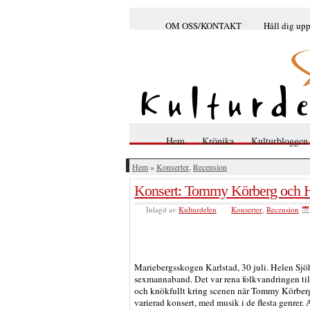
OM OSS/KONTAKT
Håll dig up
Hem
Krönika
Kulturbloggen
Hem
»
Konserter
,
Recension
Konsert: Tommy Körberg och 
Inlagd av
Kulturdelen
Konserter
,
Recension
Mariebergsskogen Karlstad, 30 juli. Helen Sj
sexmannaband. Det var rena folkvandringen ti
och knökfullt kring scenen när Tommy Körberg
varierad konsert, med musik i de flesta genrer. 