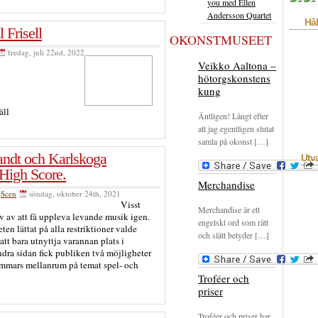
you med Ellen
Andersson Quartet
Hål
 Frisell
OKONSTMUSEET
Annon
Bokhyl
fredag, juli 22nd, 2022
Film
F
Veikko Aaltona –
Krönik
hötorgskonstens
rekom
kung
Okons
Recen
äll
Äntligen! Långt efter
Skivhy
att jag egentligen slutat
Uncate
samla på okonst […]
andt och Karlskoga
Utv
High Score.
Merchandise
,
Scen
söndag, oktober 24th, 2021
Visst
Merchandise är ett
v av att få uppleva levande musik igen.
engelskt ord som rätt
en lättat på alla restriktioner valde
och slätt betyder […]
tt bara utnyttja varannan plats i
dra sidan fick publiken två möjligheter
timmars mellanrum på temat spel- och
Troféer och
priser
Troféer och priser har