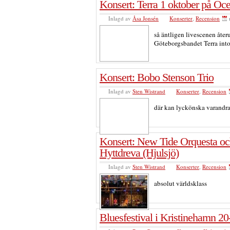
Konsert: Terra 1 oktober på O
Inlagd av
Åsa Jonsén
Konserter
,
Recension
så äntligen livescenen åte
Göteborgsbandet Terra int
Konsert: Bobo Stenson Trio
Inlagd av
Sten Wistrand
Konserter
,
Recension
där kan lyckönska varandr
Konsert: New Tide Orquesta o
Hyttdreva (Hjulsjö)
Inlagd av
Sten Wistrand
Konserter
,
Recension
absolut världsklass
Bluesfestival i Kristinehamn 20-