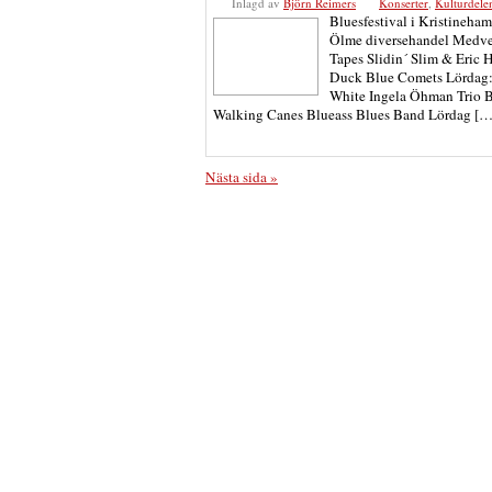
Inlagd av
Björn Reimers
Konserter
,
Kulturdel
Bluesfestival i Kristineham
Ölme diversehandel Medve
Tapes Slidin´ Slim & Eric 
Duck Blue Comets Lördag:
White Ingela Öhman Trio B
Walking Canes Blueass Blues Band Lördag […
Nästa sida »