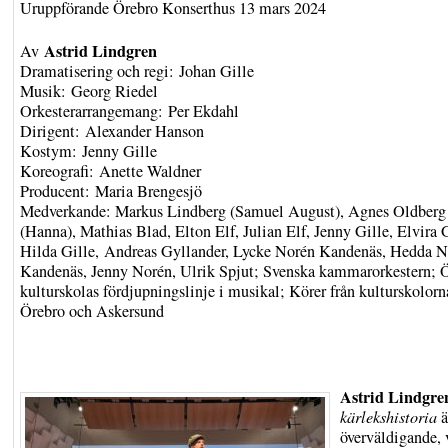
Uruppförande Örebro Konserthus 13 mars 2024
Astrid Lindgren
Av
Dramatisering och regi: Johan Gille
Musik: Georg Riedel
Orkesterarrangemang: Per Ekdahl
Dirigent: Alexander Hanson
Kostym: Jenny Gille
Koreografi: Anette Waldner
Producent: Maria Brengesjö
Medverkande: Markus Lindberg (Samuel August), Agnes Oldberg
(Hanna), Mathias Blad, Elton Elf, Julian Elf, Jenny Gille, Elvira G
Hilda Gille, Andreas Gyllander, Lycke Norén Kandenäs, Hedda N
Kandenäs, Jenny Norén, Ulrik Spjut; Svenska kammarorkestern; 
kulturskolas fördjupningslinje i musikal; Körer från kulturskolorn
Örebro och Askersund
Astrid Lindgre
kärlekshistoria
ä
överväldigande, 