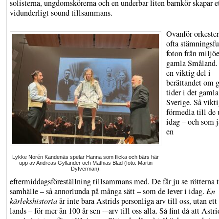
solisterna, ungdomskörerna och en underbar liten barnkör skapar e
vidunderligt sound tillsammans.
Ovanför orkester
ofta stämningsfu
foton från miljöe
gamla Småland. 
en viktig del i
berättandet om 
tider i det gamla
Sverige. Så vikti
förmedla till de
idag – och som j
en
Lykke Norén Kandenäs spelar Hanna som flicka och bärs här
upp av Andreas Gyllander och Mathias Blad (foto: Martin
Dyfverman).
eftermiddagsföreställning tillsammans med. De får ju se rötterna t
samhälle – så annorlunda på många sätt – som de lever i idag.
En
kärlekshistoria
är inte bara Astrids personliga arv till oss, utan ett
lands – för mer än 100 år sen -–arv till oss alla. Så fint då att Astr