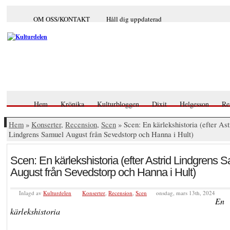
OM OSS/KONTAKT
Håll dig uppdaterad
Hem
Krönika
Kulturbloggen
Dixit
Helgesson
Re
Hem
»
Konserter
,
Recension
,
Scen
» Scen: En kärlekshistoria (efter Ast
Lindgrens Samuel August från Sevedstorp och Hanna i Hult)
Scen: En kärlekshistoria (efter Astrid Lindgrens 
August från Sevedstorp och Hanna i Hult)
Inlagd av
Kulturdelen
Konserter
,
Recension
,
Scen
onsdag, mars 13th, 2024
En
kärlekshistoria