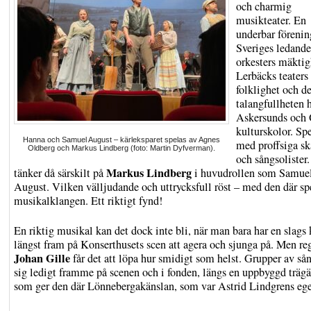
och charmig
musikteater. En
underbar förenin
Sveriges ledande
orkesters mäktig
Lerbäcks teaters
folklighet och d
talangfullheten 
Askersunds och 
kulturskolor. Spe
Hanna och Samuel August – kärleksparet spelas av Agnes
med proffsiga sk
Oldberg och Markus Lindberg (foto: Martin Dyfverman).
och sångsolister.
Markus Lindberg
tänker då särskilt på
i huvudrollen som Samue
August. Vilken välljudande och uttrycksfull röst – med den där sp
musikalklangen. Ett riktigt fynd!
En riktig musikal kan det dock inte bli, när man bara har en slags 
längst fram på Konserthusets scen att agera och sjunga på. Men re
Johan Gille
får det att löpa hur smidigt som helst. Grupper av sån
sig ledigt framme på scenen och i fonden, längs en uppbyggd trägä
som ger den där Lönnebergakänslan, som var Astrid Lindgrens eg