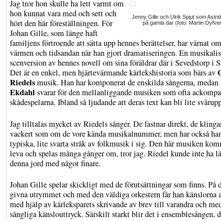
Jag tror hon skulle ha lett varmt om
hon kunnat vara med och sett och
Jenny Gille och Ulrik Spjut som Astrid
hört den här föreställningen. För
på gamla dar (foto: Martin Dyfve
Johan Gille, som länge haft
familjens förtroende att sätta upp hennes berättelser, har värnat o
värmen och tidsandan när han gjort dramatiseringen. En musikali
scenversion av hennes novell om sina föräldrar där i Sevedstorp i 
Det är en enkel, men hjärtevärmande kärlekshistoria som bärs av
Riedels
musik. Han har komponerat de enskilda sångerna, medan
Ekdahl
svarar för den mellanliggande musiken som ofta ackompa
skådespelarna. Ibland så ljudande att deras text kan bli lite svårupp
Jag tilltalas mycket av Riedels sånger. De fastnar direkt, de klinga
vackert som om de vore kända musikalnummer, men har också ha
typiska, lite svarta stråk av folkmusik i sig. Den här musiken kom
leva och spelas många gånger om, tror jag. Riedel kunde inte ha 
denna jord med något finare.
Johan Gille spelar skickligt med de förutsättningar som finns. På 
givna utrymmet och med den väldiga orkestern får han känslorna a
med hjälp av kärleksparets skrivande av brev till varandra och me
sångliga känslouttryck. Särskilt starkt blir det i ensemblesången, d