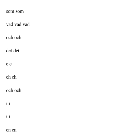
som som
vad vad vad
och och
det det
e e
eh eh
och och
i i
i i
en en