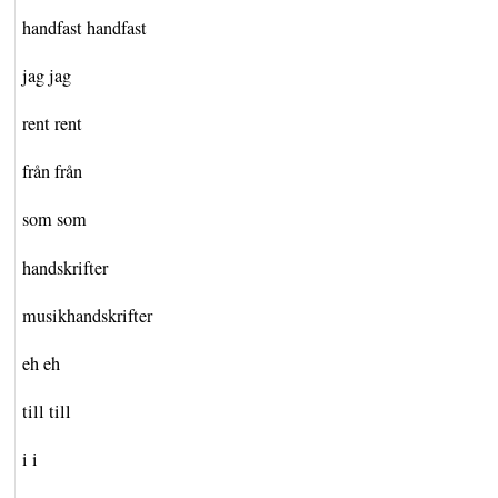
handfast handfast
jag jag
rent rent
från från
som som
handskrifter
musikhandskrifter
eh eh
till till
i i