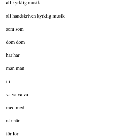
all kyrklig musik
all handskriven kyrklig musik
som som
dom dom
har har
man man
i i
va va va va
med med
när när
för för