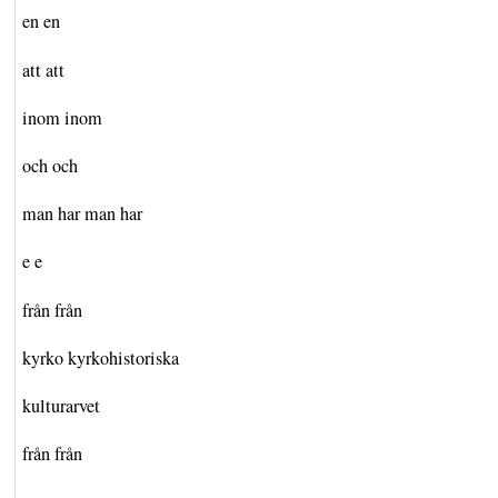
en en
att att
inom inom
och och
man har man har
e e
från från
kyrko kyrkohistoriska
kulturarvet
från från