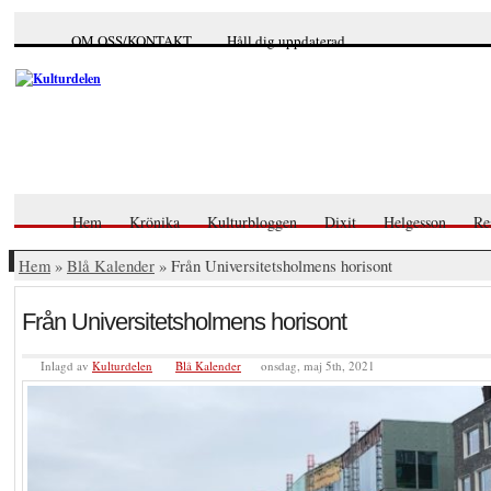
OM OSS/KONTAKT
Håll dig uppdaterad
Hem
Krönika
Kulturbloggen
Dixit
Helgesson
Re
Hem
»
Blå Kalender
» Från Universitetsholmens horisont
Från Universitetsholmens horisont
Inlagd av
Kulturdelen
Blå Kalender
onsdag, maj 5th, 2021