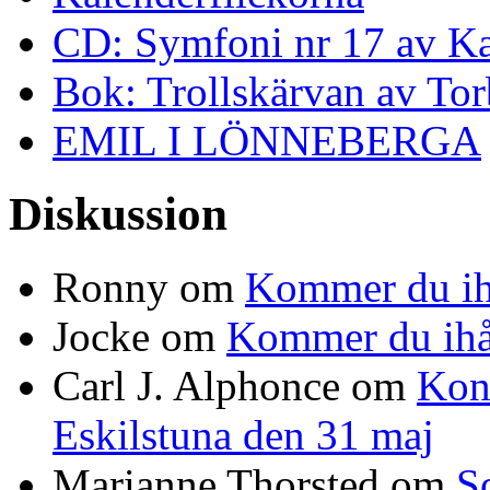
CD: Symfoni nr 17 av K
Bok: Trollskärvan av To
EMIL I LÖNNEBERGA
Diskussion
Ronny
om
Kommer du ih
Jocke
om
Kommer du ihå
Carl J. Alphonce
om
Kon
Eskilstuna den 31 maj
Marianne Thorsted
om
S