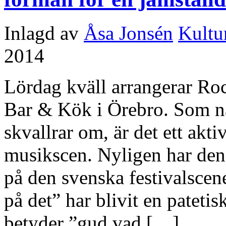
Inlagd av
Åsa Jonsén
Kultu
2014
Lördag kväll arrangerar Roc
Bar & Kök i Örebro. Som 
skvallrar om, är det ett akti
musikscen. Nyligen har den 
på den svenska festivalscener
på det” har blivit en patetis
betyder ”gud vad […]