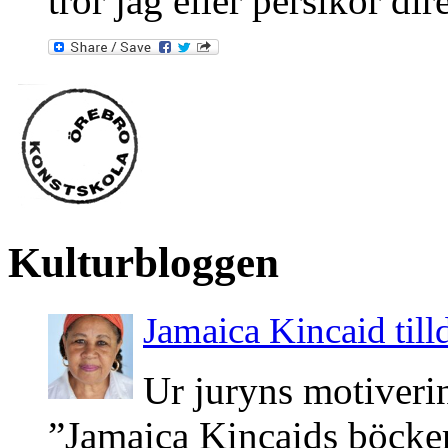
tror jag eller persikor dir
Kulturbloggen
Jamaica Kincaid till
Ur juryns motiveri
”Jamaica Kincaids böcker 