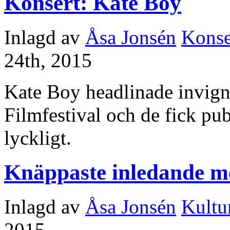
Konsert: Kate Boy
Inlagd av
Åsa Jonsén
Konse
24th, 2015
Kate Boy headlinade invigni
Filmfestival och de fick pub
lyckligt.
Knäppaste inledande me
Inlagd av
Åsa Jonsén
Kultu
2015