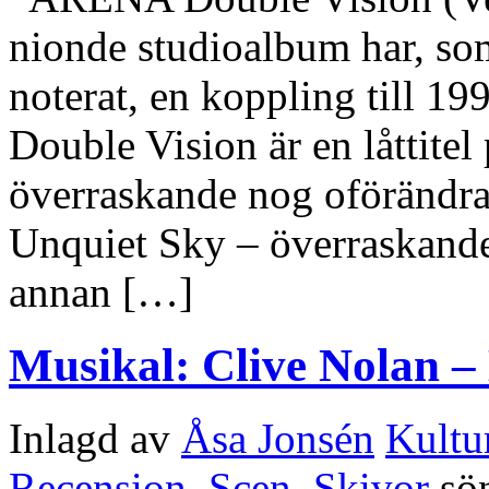
nionde studioalbum har, s
noterat, en koppling till 19
Double Vision är en låttitel 
överraskande nog oförändra
Unquiet Sky – överraskande
annan […]
Musikal: Clive Nolan 
Inlagd av
Åsa Jonsén
Kultu
Recension
,
Scen
,
Skivor
sö