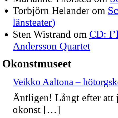
Torbjörn Helander
om
Sc
länsteater)
Sten Wistrand
om
CD: I’
Andersson Quartet
Okonstmuseet
Veikko Aaltona – hötorgs
Äntligen! Långt efter att 
okonst […]