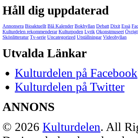
Håll dig uppdaterad
Annonsera
Bioaktuellt
Blå Kalender
Bokhyllan
Debatt
Dixit
Essä
Fac
Kulturdelen rekommenderar
Kulturpoden
Lyrik
Okonstmuseet
Övrigt
Skönlitteratur
Tv-serie
Uncategorized
Utställningar
Videohyllan
Utvalda Länkar
Kulturdelen på Facebook
Kulturdelen på Twitter
ANNONS
© 2026
Kulturdelen
. All R