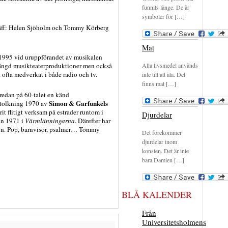
funnits länge. De är
symboler för […]
träff: Helen Sjöholm och Tommy Körberg
Mat
 1995 vid uruppförandet av musikalen
mängd musikteaterproduktioner men också
Alla livsmedel används
t ofta medverkat i både radio och tv.
inte till att äta. Det
finns mat […]
redan på 60-talet en känd
Simon & Garfunkels
 tolkning 1970 av
rit flitigt verksam på estrader runtom i
Djurdelar
an 1971 i
Värmlänningarna
. Därefter har
ren. Pop, barnvisor, psalmer… Tommy
Det förekommer
djurdelar inom
konsten. Det är inte
bara Damien […]
BLÅ KALENDER
Från
Universitetsholmens