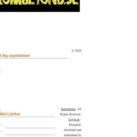
© 2026
l dig uppdaterad
sera
Bioaktuellt
Blå Kalender
lan
Debatt
Dixit
Essä
Facklitteratur
ilm & TV
Fokus
Helgesson
Konserter
a
Kulturbloggen
Kulturdelen
menderar
Kulturpoden
Lyrik
tmuseet
Övrigt
Pocket
Portfolio
sion
Reportage
Resor
Scen
Serier
llan
Skivor
Skönlitteratur
Tv-serie
gorized
Utställningar
Videohyllan
Kulturdelen
. All
alda Länkar
Rights Reserved.
Logga in
-
Kulturdelen på Facebook
Designed,
developed and
Kulturdelen på Twitter
maintained by