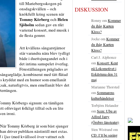
till Mariebergsskogen på
DISKUSSION
onsdagskvällen – och
knökfullt kring scenen när
Tommy Körberg
Helen
och
Ronny
om
Kommer
Sjöholm
sedan gav en rikt
du ihåg Kapten
varierad konsert, med musik i
Kloss?
de flesta genrer.
Jocke
om
Kommer
du ihåg Kapten
Att kvällens sångarstjärnor
Kloss?
står varandra nära blev tydligt
Carl J. Alphonce
både i duettsjungandet och i
om
Konsert: Kent
det intima samspelet överlag.
på Lokomotivet i
Föreställningen präglades av
e sångarglädje, kombinerat med tätt flätad
Eskilstuna den 31
ns kryddat med en humor som emellanåt
maj
sak, naturligtvis, men emellanåt blev det
Marianne Thorsted
rterrängen.
om
Sommarens
kulturhändelser
v Tommy Körbergs signum: en tämligen
Torbjörn Helander
 oförväget folkligt tilltal och en lite
om
Scen: Ubu av
ven ironi.
Alfred Jarry
(Örebro länsteater)
! När Tommy Körberg är som bäst sjunger
Sten Wistrand
om
t han driver publiken nästintill mot extas.
CD: I’ll be seeing
 i ljus
(med kvällssol över vattnet och