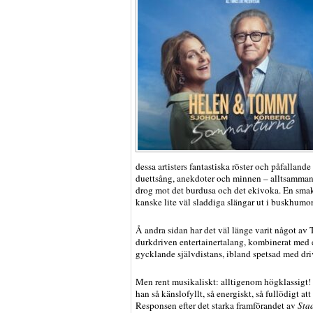
dessa artisters fantastiska röster och påfalland
duettsång, anekdoter och minnen – alltsamma
drog mot det burdusa och det ekivoka. En smak
kanske lite väl sladdiga slängar ut i buskhumo
Å andra sidan har det väl länge varit något a
durkdriven entertainertalang, kombinerat med ett
gycklande självdistans, ibland spetsad med dri
Men rent musikaliskt: alltigenom högklassigt
han så känslofyllt, så energiskt, så fullödigt at
Responsen efter det starka framförandet av
Stad