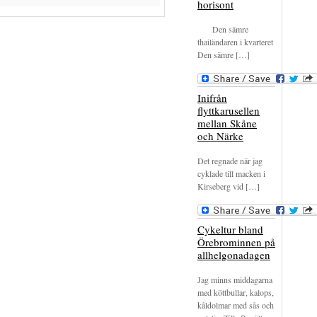
horisont
Den sämre
thailändaren i kvarteret
Den sämre […]
Inifrån
flyttkarusellen
mellan Skåne
och Närke
Det regnade när jag
cyklade till macken i
Kirseberg vid […]
Cykeltur bland
Örebrominnen på
allhelgonadagen
Jag minns middagarna
med köttbullar, kalops,
kåldolmar med sås och