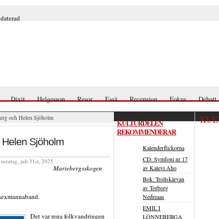
pdaterad
Dixit
Helgesson
Resor
Essä
Recension
Fokus
Debatt
rg och Helen Sjöholm
KUL
KULTURDELEN
REKOMMENDERAR
 Helen Sjöholm
Kalenderflickorna
CD: Symfoni nr 17
torsdag, juli 31st, 2025
av Kalevi Aho
Mariebergsskogen
Bok: Trollskärvan
av Torborg
 sexmannaband.
Nedreaas
EMIL I
Det var rena folkvandringen
LÖNNEBERGA