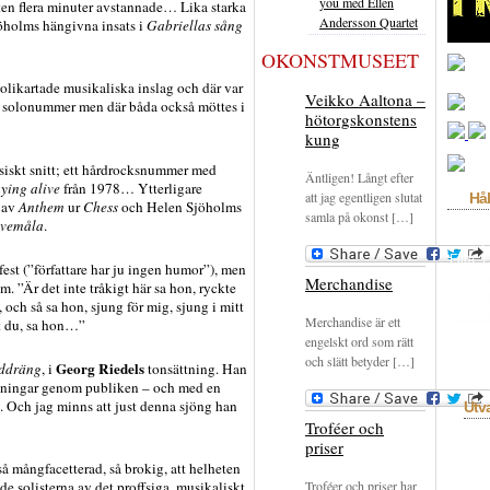
you med Ellen
ten flera minuter avstannade… Lika starka
Andersson Quartet
öholms hängivna insats i
Gabriellas sång
OKONSTMUSEET
 olikartade musikaliska inslag och där var
Veikko Aaltona –
ga solonummer men där båda också möttes i
hötorgskonstens
kung
iskt snitt; ett hårdrocksnummer med
Äntligen! Långt efter
ying alive
från 1978… Ytterligare
att jag egentligen slutat
Hål
 av
Anthem
ur
Chess
och Helen Sjöholms
samla på okonst […]
Annon
uvemåla
.
Bokhyl
Film
F
st (”författare har ju ingen humor”), men
Krönik
Merchandise
 ”Är det inte tråkigt här sa hon, ryckte
rekom
 och så sa hon, sjung för mig, sjung i mitt
Okons
Merchandise är ett
t du, sa hon…”
Recen
engelskt ord som rätt
Skivhy
och slätt betyder […]
Georg Riedels
nddräng
, i
tonsättning. Han
Uncate
ysningar genom publiken – och med en
ån. Och jag minns att just denna sjöng han
Utv
Troféer och
priser
å mångfacetterad, så brokig, att helheten
Troféer och priser har
de solisterna av det proffsiga, musikaliskt