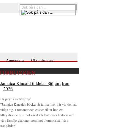
Annonsera
Okonstmuseet
TURBLOGGEN
Jamaica Kincaid tilldelas Sjöjungfrun
2026
Ur juryns motivering:
”Jamaica Kincaids böcker är tunna, men får världen att
vidga sig. I romaner och essäer riktar hon ett
tillnyktrande ljus mot såväl vår koloniala historia och
våra familjerelationer som mot blommorna i våra
trädgårdar.”