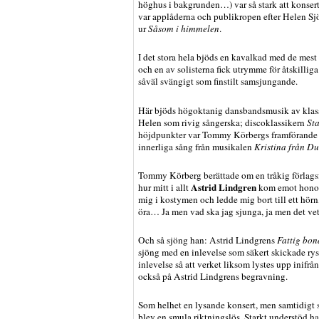
höghus i bakgrunden…) var så stark att konser
var applåderna och publikropen efter Helen Sj
ur
Såsom i himmelen
.
I det stora hela bjöds en kavalkad med de mest
och en av solisterna fick utrymme för åtskilli
såväl svängigt som finstilt samsjungande.
Här bjöds högoktanig dansbandsmusik av klass
Helen som rivig sångerska; discoklassikern
Sta
höjdpunkter var Tommy Körbergs framförande
innerliga sång från musikalen
Kristina från D
Tommy Körberg berättade om en tråkig förlagsfe
Astrid Lindgren
hur mitt i allt
kom emot honom.
mig i kostymen och ledde mig bort till ett hörn,
öra… Ja men vad ska jag sjunga, ja men det ve
Och så sjöng han: Astrid Lindgrens
Fattig bo
sjöng med en inlevelse som säkert skickade r
inlevelse så att verket liksom lystes upp inifr
också på Astrid Lindgrens begravning.
Som helhet en lysande konsert, men samtidigt s
blev en smula riktningslös. Starkt understöd ha