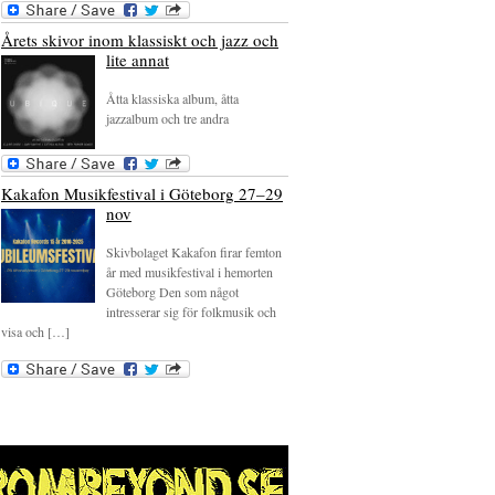
Årets skivor inom klassiskt och jazz och
lite annat
Åtta klassiska album, åtta
jazzalbum och tre andra
Kakafon Musikfestival i Göteborg 27–29
nov
Skivbolaget Kakafon firar femton
år med musikfestival i hemorten
Göteborg Den som något
intresserar sig för folkmusik och
visa och […]