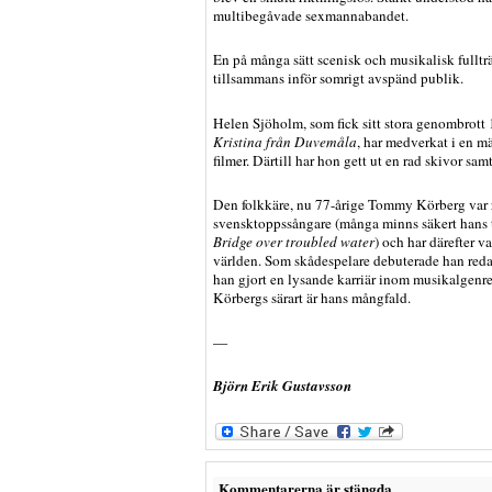
multibegåvade sexmannabandet.
En på många sätt scenisk och musikalisk full
tillsammans inför somrigt avspänd publik.
Helen Sjöholm, som fick sitt stora genombrott
Kristina från Duvemåla
, har medverkat i en 
filmer. Därtill har hon gett ut en rad skivor sam
Den folkkäre, nu 77-årige Tommy Körberg var 
svensktoppssångare (många minns säkert hans
Bridge over troubled water
) och har därefter va
världen. Som skådespelare debuterade han red
han gjort en lysande karriär inom musikalgen
Körbergs särart är hans mångfald.
—
Björn Erik Gustavsson
Kommentarerna är stängda