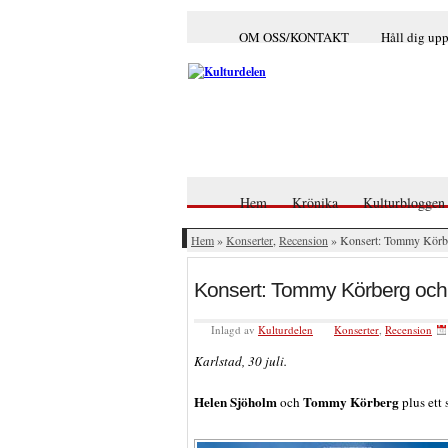
OM OSS/KONTAKT
Håll dig up
Hem
Krönika
Kulturbloggen
Hem
»
Konserter
,
Recension
» Konsert: Tommy Körbe
Konsert: Tommy Körberg och
Inlagd av
Kulturdelen
Konserter
,
Recension
Karlstad, 30 juli.
Helen Sjöholm
Tommy Körberg
och
plus ett