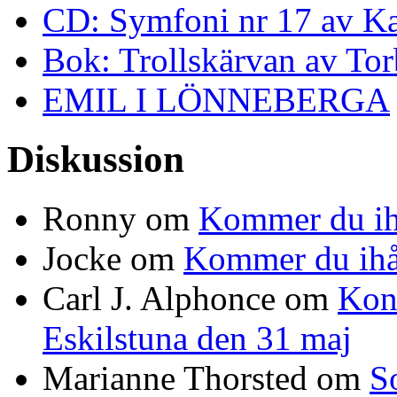
CD: Symfoni nr 17 av K
Bok: Trollskärvan av To
EMIL I LÖNNEBERGA
Diskussion
Ronny
om
Kommer du ih
Jocke
om
Kommer du ihå
Carl J. Alphonce
om
Kon
Eskilstuna den 31 maj
Marianne Thorsted
om
S