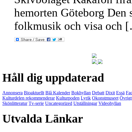
hemorten Göteborg Den so
folkmusik och visa och 
Håll dig uppdaterad
Annonsera
Bioaktuellt
Blå Kalender
Bokhyllan
Debatt
Dixit
Essä
Fac
Kulturdelen rekommenderar
Kulturpoden
Lyrik
Okonstmuseet
Övrigt
Skönlitteratur
Tv-serie
Uncategorized
Utställningar
Videohyllan
Utvalda Länkar