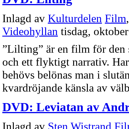
Inlagd av
Kulturdelen
Film
Videohyllan
tisdag, oktobe
”Lilting” är en film för den
och ett flyktigt narrativ. 
behövs belönas man i slutä
kvardröjande känsla av väl
DVD: Leviatan av Andr
Inlagd av
Sten Wistrand
Fi