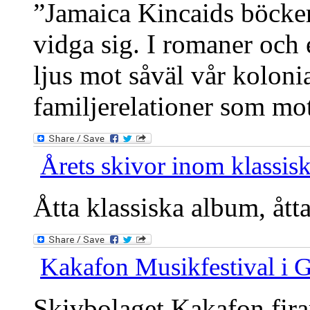
”Jamaica Kincaids böcker 
vidga sig. I romaner och e
ljus mot såväl vår kolonia
familjerelationer som mo
Årets skivor inom klassisk
Åtta klassiska album, ått
Kakafon Musikfestival i 
Skivbolaget Kakafon fira