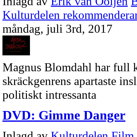
Inlagd av
Erik van Ooijen
B
Kulturdelen rekommendera
måndag, juli 3rd, 2017
Magnus Blomdahl har full ko
skräckgenrens apartaste insla
politiskt intressanta
DVD: Gimme Danger
Inlagd av
Kulturdelen
Film