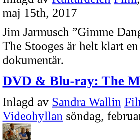
maj 15th, 2017
Jim Jarmusch ”Gimme Dange
The Stooges är helt klart e
dokumentär.
DVD & Blu-ray: The M
Inlagd av
Sandra Wallin
Fi
Videohyllan
söndag, februa