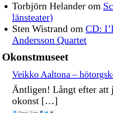
Torbjörn Helander
om
Sc
länsteater)
Sten Wistrand
om
CD: I’
Andersson Quartet
Okonstmuseet
Veikko Aaltona – hötorgs
Äntligen! Långt efter att 
okonst […]