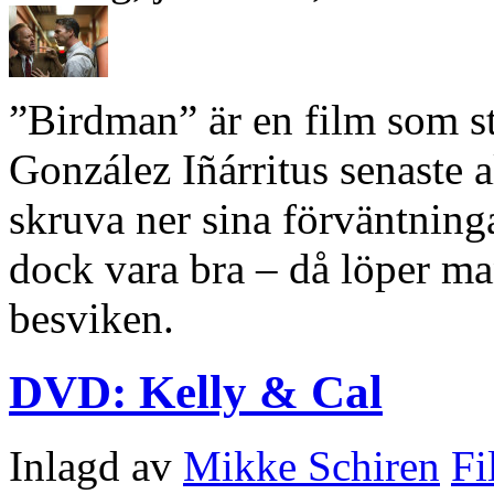
”Birdman” är en film som s
González Iñárritus senaste als
skruva ner sina förväntninga
dock vara bra – då löper man
besviken.
DVD: Kelly & Cal
Inlagd av
Mikke Schiren
Fi