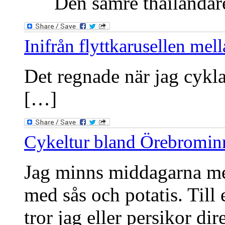
Den sämre thailändaren
Inifrån flyttkarusellen me
Det regnade när jag cykla
[…]
Cykeltur bland Örebromin
Jag minns middagarna med
med sås och potatis. Till 
tror jag eller persikor dir