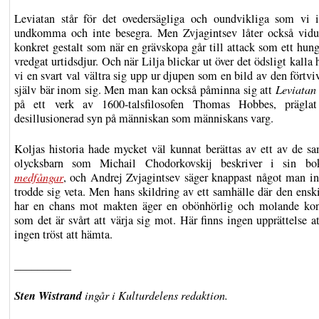
Leviatan står för det ovedersägliga och oundvikliga som vi 
undkomma och inte besegra. Men Zvjagintsev låter också vidu
konkret gestalt som när en grävskopa går till attack som ett hung
vredgat urtidsdjur. Och när Lilja blickar ut över det ödsligt kalla 
vi en svart val vältra sig upp ur djupen som en bild av den förtv
själv bär inom sig. Men man kan också påminna sig att
Leviatan
på ett verk av 1600-talsfilosofen Thomas Hobbes, prägla
desillusionerad syn på människan som människans varg.
Koljas historia hade mycket väl kunnat berättas av ett av de sa
olycksbarn som Michail Chodorkovskij beskriver i sin 
medfångar
, och Andrej Zvjagintsev säger knappast något man in
trodde sig veta. Men hans skildring av ett samhälle där den enski
har en chans mot makten äger en obönhörlig och molande ko
som det är svårt att värja sig mot. Här finns ingen upprättelse a
ingen tröst att hämta.
__________
Sten Wistrand
ingår i Kulturdelens redaktion.