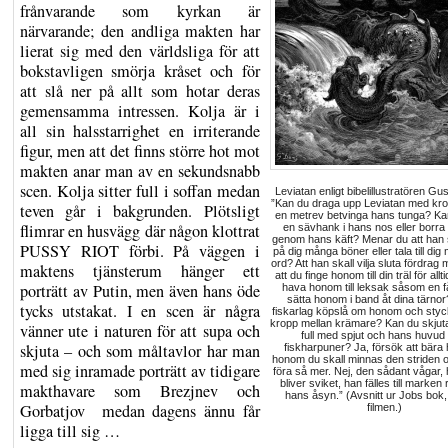
frånvarande som kyrkan är
närvarande; den andliga makten har
lierat sig med den världsliga för att
bokstavligen smörja kråset och för
att slå ner på allt som hotar deras
gemensamma intressen. Kolja är i
all sin halsstarrighet en irriterande
figur, men att det finns större hot mot
makten anar man av en sekundsnabb
scen. Kolja sitter full i soffan medan
Leviatan enligt bibelillustratören Gu
”Kan du draga upp Leviatan med kr
teven går i bakgrunden. Plötsligt
en metrev betvinga hans tunga? Ka
flimrar en husvägg där någon klottrat
en sävhank i hans nos eller borra
genom hans käft? Menar du att han s
PUSSY RIOT förbi. På väggen i
på dig många böner eller tala till di
ord? Att han skall vilja sluta fördrag
maktens tjänsterum hänger ett
att du finge honom till din träl för all
porträtt av Putin, men även hans öde
hava honom till leksak såsom en f
sätta honom i band åt dina tärno
tycks utstakat. I en scen är några
fiskarlag köpslå om honom och styc
kropp mellan krämare? Kan du skjut
vänner ute i naturen för att supa och
full med spjut och hans huvu
skjuta – och som måltavlor har man
fiskharpuner? Ja, försök att bära
honom du skall minnas den striden o
med sig inramade porträtt av tidigare
föra så mer. Nej, den sådant vågar,
bliver sviket, han fälles till marken
makthavare som Brezjnev och
hans åsyn.” (Avsnitt ur Jobs bok, c
Gorbatjov medan dagens ännu får
filmen.)
ligga till sig …