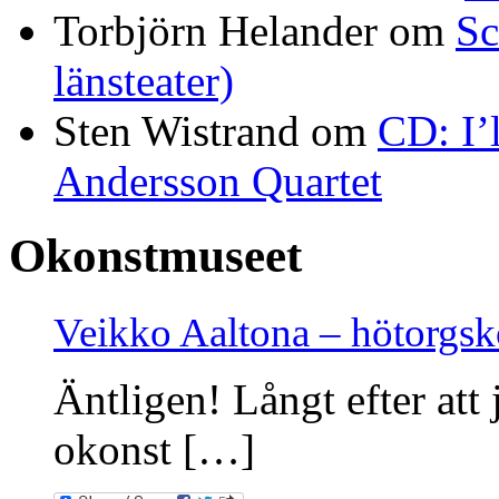
Torbjörn Helander
om
Sc
länsteater)
Sten Wistrand
om
CD: I’
Andersson Quartet
Okonstmuseet
Veikko Aaltona – hötorgs
Äntligen! Långt efter att 
okonst […]