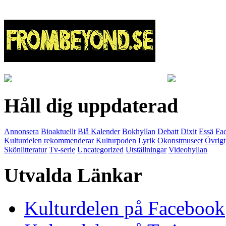
Håll dig uppdaterad
Annonsera
Bioaktuellt
Blå Kalender
Bokhyllan
Debatt
Dixit
Essä
Fac
Kulturdelen rekommenderar
Kulturpoden
Lyrik
Okonstmuseet
Övrigt
Skönlitteratur
Tv-serie
Uncategorized
Utställningar
Videohyllan
Utvalda Länkar
Kulturdelen på Facebook