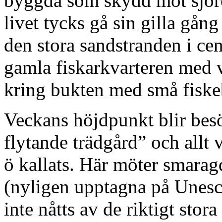
byggda som skydd mot sjöröv
livet tycks gå sin gilla gång
den stora sandstranden i ce
gamla fiskarkvarteren med 
kring bukten med små fiske
Veckans höjdpunkt blir bes
flytande trädgård” och allt
ö kallats. Här möter smara
(nyligen upptagna på Unesco
inte nåtts av de riktigt sto