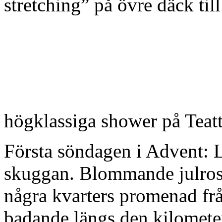
stretching” på övre däck til
högklassiga shower på Teat
Första söndagen i Advent: 
skuggan. Blommande julroso
några kvarters promenad frå
badande längs den kilometer