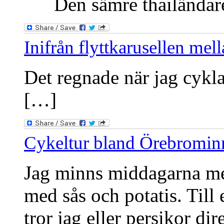
Den sämre thailändaren
Inifrån flyttkarusellen me
Det regnade när jag cykla
[…]
Cykeltur bland Örebromin
Jag minns middagarna med
med sås och potatis. Till 
tror jag eller persikor dir