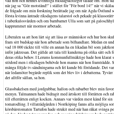
vad hon och hennes kvinnliga riksdagskollegor talade om. Hon sk
när jag sa ”Gör motstånd!” i stället för ”För bord 14!” när vi skåla
de frågade om min forskning berättade jag om när Agda Östlund 
första kvinna äntrade riksdagens talarstol och pekade på klassorätt
i tuberkulosvården och om barnbarnet Ulla som satt på galoschhyl
kapprummet när mormor arbetade.
Liberalen sa att hon lärt sig att läsa av människor och hur hon sku
fram sitt budskap när hon arbetade som bilhandlare. Medan en un
vad 18 000 räckte till ville en annan ha en likadan bil som jaktk
inför jaktresan. Det gällde att tala till kunderna på olika sätt och f
deras olika behov. I Lerums kommunfullmäktige hade hon klarat 
stödord men i riksdagen behövde hon manus när hon framträdde. 
många följde tv-sändningarna och fel kunde bli förödande. Det var
när ledamöter begärde replik som det blev liv i debatterna. Tyvärr
det alltför sällan, sa hon.
Glassbakelsen med jordgubbar, hallon och rabarber blev min favor
menyn. Talmannen hade bidragit med ärtskott till förrätten och ra
till efterrätten enligt kocken. Annars var värden mest känd för sin
tomatodling. I villaträdgården i Norrköping fanns alla möjliga so
körsbärstomaten Tartufon hade strukit med när han råkat svinga po