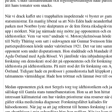
på den. Under talmansrundan och regeringsbildningen hade partil
ätit hans tomater som snacks.
När vi drack kaffet ute i trapphallen inspekterade vi byster av gam
statsministrar. En manlig liberal sa att Nils Edén hade neandertha
parken mot Norrbro lyste skulpturen av de fem första riksdagskvi
upp i mörkret. När jag närmade mig mötte jag opponenten och en
idéhistoriker. Vem var vem? undrade vi. Motorcykelmössan hörde 
till Nelly Thüring som satt i sidovagnen när Gunnar Svensson från
partiexpeditionen körde under valrörelsen 1921. Det var inte sam
opponent som under disputationen. Hon sluddrade och blandade i
Agda Östlund med Agda Rössel. Vi jämförde våra inbjudningskor
forskning om demokrati stod det på opponentens och för forskning
idéhistoria på idéhistorikerns. På mitt stod det för forskning om 
Östlund. Tidigare hade en professor i genushistoria haft klippkort 
talmannens vårmiddagar. Hade hon tröttnat och lämnat över till os
Medan opponenten gick mot Sergels torg tog idéhistorikern och j
sällskap till Gamla stans tunnelbanestation. Hon sa att hon hittat
intressant källmaterial om hur vården prioriterar sina resurser när 
gäller olika medicinska diagnoser. Forskningsfältet kallades för
hälsoekonomi. När jag sa att jag refererat till hennes forskning i av
om abortfrågan i min avhandling blev hon nyfiken. När jag kom ti