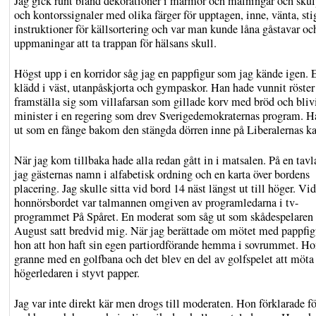
Jag gick runt bland dekorationer i marmor och målningar och skul
och kontorssignaler med olika färger för upptagen, inne, vänta, sti
instruktioner för källsortering och var man kunde låna gåstavar oc
uppmaningar att ta trappan för hälsans skull.
Högst upp i en korridor såg jag en pappfigur som jag kände igen.
klädd i väst, utanpåskjorta och gympaskor. Han hade vunnit röster 
framställa sig som villafarsan som gillade korv med bröd och bliv
minister i en regering som drev Sverigedemokraternas program. H
ut som en fånge bakom den stängda dörren inne på Liberalernas ka
När jag kom tillbaka hade alla redan gått in i matsalen. På en tavl
jag gästernas namn i alfabetisk ordning och en karta över bordens
placering. Jag skulle sitta vid bord 14 näst längst ut till höger. Vid
honnörsbordet var talmannen omgiven av programledarna i tv-
programmet På Spåret. En moderat som såg ut som skådespelaren 
August satt bredvid mig. När jag berättade om mötet med pappfig
hon att hon haft sin egen partiordförande hemma i sovrummet. H
granne med en golfbana och det blev en del av golfspelet att möta
högerledaren i styvt papper.
Jag var inte direkt kär men drogs till moderaten. Hon förklarade f