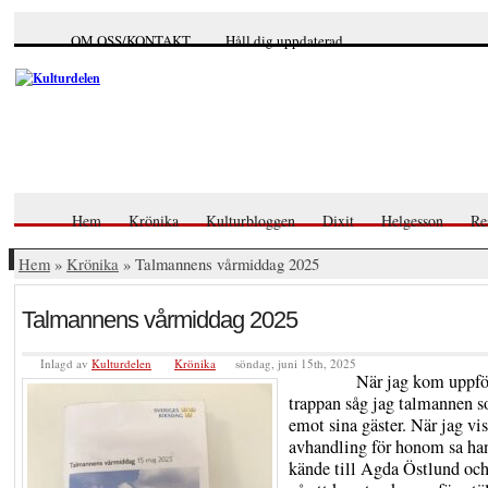
OM OSS/KONTAKT
Håll dig uppdaterad
Hem
Krönika
Kulturbloggen
Dixit
Helgesson
Re
Hem
»
Krönika
» Talmannens vårmiddag 2025
Talmannens vårmiddag 2025
Inlagd av
Kulturdelen
Krönika
söndag, juni 15th, 2025
När jag kom uppfö
trappan såg jag talmannen 
emot sina gäster. När jag vi
avhandling för honom sa han
kände till Agda Östlund oc