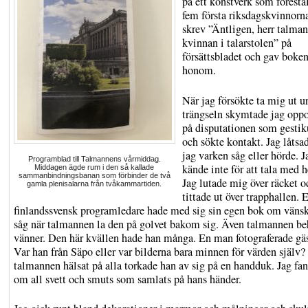
på ett konstverk som förestä
fem första riksdagskvinnorna
skrev ”Äntligen, herr talman
kvinnan i talarstolen” på
försättsbladet och gav boken 
honom.
När jag försökte ta mig ut u
trängseln skymtade jag opp
på disputationen som gestik
och sökte kontakt. Jag låts
jag varken såg eller hörde. J
Programblad till Talmannens vårmiddag.
kände inte för att tala med 
Middagen ägde rum i den så kallade
sammanbindningsbanan som förbinder de två
Jag lutade mig över räcket o
gamla plenisalarna från tvåkammartiden.
tittade ut över trapphallen. 
finlandssvensk programledare hade med sig sin egen bok om vänsk
såg när talmannen la den på golvet bakom sig. Även talmannen be
vänner. Den här kvällen hade han många. En man fotograferade gäs
Var han från Säpo eller var bilderna bara minnen för värden själv?
talmannen hälsat på alla torkade han av sig på en handduk. Jag fan
om all svett och smuts som samlats på hans händer.