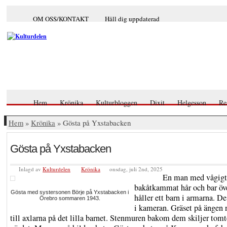
OM OSS/KONTAKT
Håll dig uppdaterad
Hem
Krönika
Kulturbloggen
Dixit
Helgesson
Re
Hem
»
Krönika
» Gösta på Yxstabacken
Gösta på Yxstabacken
Inlagd av
Kulturdelen
Krönika
onsdag, juli 2nd, 2025
En man med vågigt
bakåtkammat hår och bar öv
Gösta med systersonen Börje på Yxstabacken i
håller ett barn i armarna. De 
Örebro sommaren 1943.
i kameran. Gräset på ängen 
till axlarna på det lilla barnet. Stenmuren bakom dem skiljer tomt