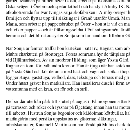
gärdet. Mannen på bilden heter Gösta, arbetar på Konsums skofabr
Oskarsvägen i Örebro och spelar fotboll och bandy i Almby IK. N
alkoholiserade far Ivar tvingas sälja skofabriken i Almby överger 
familjen och flyttar upp till släktingar i Granö utanför Umeå. M
Maria, som arbetar på pappersbruket på Öster – hon står vid en ma
och viker papper – och är frälsningssoldat i Frälsningsarmén, är sä
hemma och det blir storasyster Sonja som tar hand om lillebror Gö
När Sonja är femton träffar hon kärleken i sitt liv, Ragnar, som arb
Muhrs charkuteri på Stortorget. Första somrarna hyr de tältplats 
vid Hjälmarbaden. Av sin morbror Hilding, som äger Yxsta Gård,
Ragnar en tomt för tvåhundra kronor. Han är tjugo när han snickrar
på Yxsta Gård och kör delarna med häst och vagn och spikar ihop
bygger stuga, gäststuga, vedbod, dass, lekstuga och terrass med gril
Under huset gräver han matkällare. Han installerar dusch i form av
vattentunna med en kran, ett rör och en stril.
De bor där ute från påsk till slutet på augusti. På morgonen sitter
på terrassen och röker och lyssnar på fågelsång innan han tar moto
till arbetet. Hustrun Sonjas begonior och kåldolmar, köttbullar, k
marängtårta med persika uppskattas av gästerna: släktingar,
arbetskamrater, Karamell-Martin som har förråd på Muhrs charkut