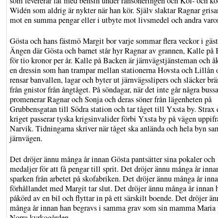
som levererar fat med bensin under ransoneringen och Kol- och ko
Widén som aldrig är nykter när han kör. Själv slaktar Ragnar grisar
mot en summa pengar eller i utbyte mot livsmedel och andra varor
Gösta och hans fästmö Margit bor varje sommar flera veckor i gäst
Ängen där Gösta och barnet står hyr Ragnar av grannen, Kalle på
för tio kronor per år. Kalle på Backen är järnvägstjänsteman och å
en dressin som han trampar mellan stationerna Hovsta och Lillån 
rensar banvallen, lagar och byter ut järnvägsslipers och släcker br
från gnistor från ångtåget. På söndagar, när det inte går några bussa
promenerar Ragnar och Sonja och deras söner från lägenheten på
Grubbensgatan till Södra station och tar tåget till Yxsta by. Strax 
kriget passerar tyska krigsinvalider förbi Yxsta by på vägen uppif
Narvik. Tidningarna skriver när tåget ska anlända och hela byn sa
järnvägen.
Det dröjer ännu många år innan Gösta pantsätter sina pokaler och
medaljer för att få pengar till sprit. Det dröjer ännu många år inna
sparken från arbetet på skofabriken. Det dröjer ännu många år inn
förhållandet med Margit tar slut. Det dröjer ännu många år innan h
påkörd av en bil och flyttar in på ett särskilt boende. Det dröjer ä
många år innan han begravs i samma grav som sin mamma Maria 
Norra kyrkogården.