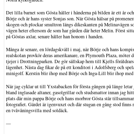
Det lilla barnet som Gösta håller i händerna på bilden är ett år och
Börje och är hans syster Sonjas son. När Gösta hälsar på promenera
skogen och plockar smultron längs dikeskanten på Melinavägen 
vägen heter eftersom de som har gården där heter Melin. Först sitt
på Göstas axlar, senare håller han honom i handen.
Många år senare, en lördagskväll i maj, när Börje och hans kompis
realskolan provkör deras amerikanare, en Plymouth Plaza, möter d
tjejer i Drottningparken. De gör sällskap hem till Kjells föräldrars
lägenhet. Nästa dag fikar de på ett konditori i Adolfsberg och spel
minigolf. Kerstin blir ihop med Börje och Inga-Lill blir ihop me
När jag cyklar ut till Yxstabacken för första gången på länge letar
bland inglasade altaner, gasolgrillar och studsmattor innan jag hit
plats där min pappa Börje och hans morbror Gösta står tillsamma
fotografiet. Gärdet är igenvuxet och där stugan en gång stod finns
en tvåvåningsvilla med soldäck.
—