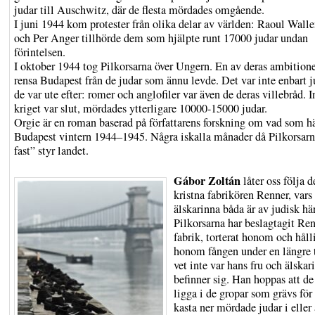
judar till Auschwitz, där de flesta mördades omgående.
I juni 1944 kom protester från olika delar av världen: Raoul Wall
och Per Anger tillhörde dem som hjälpte runt 17000 judar undan
förintelsen.
I oktober 1944 tog Pilkorsarna över Ungern. En av deras ambitione
rensa Budapest från de judar som ännu levde. Det var inte enbart 
de var ute efter: romer och anglofiler var även de deras villebråd. 
kriget var slut, mördades ytterligare 10000-15000 judar.
Orgie är en roman baserad på författarens forskning om vad som h
Budapest vintern 1944–1945. Några iskalla månader då Pilkorsarn
fast” styr landet.
Gábor Zoltán
låter oss följa d
kristna fabrikören Renner, vars
älskarinna båda är av judisk h
Pilkorsarna har beslagtagit Re
fabrik, torterat honom och håll
honom fången under en längre 
vet inte var hans fru och älskar
befinner sig. Han hoppas att de
ligga i de gropar som grävs för 
kasta ner mördade judar i eller 