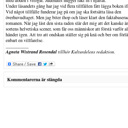
med döden i vitögat. Judehatet hugger rakt in i hjärtat.
Under läsandets gång har jag vid flera tillfällen fått lägga boken i
Vid något tillfälle funderar jag på om jag ska fortsätta läsa den
överhuvudtaget. Men jag biter ihop och läser klart den faktabasera
romanen. När jag läst den sista raden slår det mig att det kanske ä
sortens helvetiska scener, som får oss människor att förstå varför al
händer igen. Att tro att ondskan ställer sig på knä och ber om förlå
enbart en villfarelse.
__________
Agneta Wistrand Rosendal
tillhör Kulturdelens redaktion.
Kommentarerna är stängda