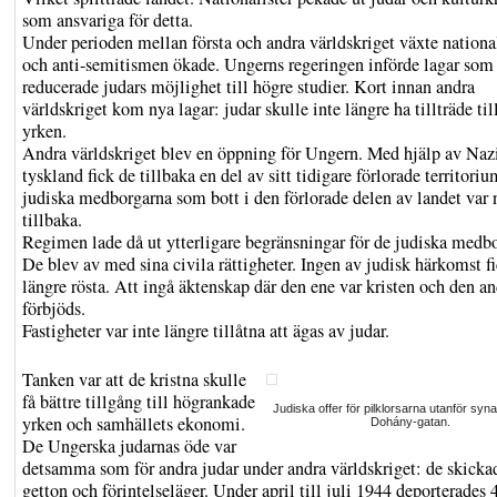
som ansvariga för detta.
Under perioden mellan första och andra världskriget växte nation
och anti-semitismen ökade. Ungerns regeringen införde lagar som 
reducerade judars möjlighet till högre studier. Kort innan andra
världskriget kom nya lagar: judar skulle inte längre ha tillträde till
yrken.
Andra världskriget blev en öppning för Ungern. Med hjälp av Naz
tyskland fick de tillbaka en del av sitt tidigare förlorade territori
judiska medborgarna som bott i den förlorade delen av landet var 
tillbaka.
Regimen lade då ut ytterligare begränsningar för de judiska medb
De blev av med sina civila rättigheter. Ingen av judisk härkomst f
längre rösta. Att ingå äktenskap där den ene var kristen och den an
förbjöds.
Fastigheter var inte längre tillåtna att ägas av judar.
Tanken var att de kristna skulle
få bättre tillgång till högrankade
Judiska offer för pilklorsarna utanför sy
yrken och samhällets ekonomi.
Dohány-gatan.
De Ungerska judarnas öde var
detsamma som för andra judar under andra världskriget: de skickad
getton och förintelseläger. Under april till juli 1944 deporterades