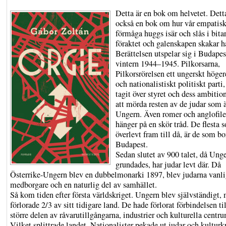
Detta är en bok om helvetet. Dett
också en bok om hur vår empatis
förmåga huggs isär och slås i bitar
föraktet och galenskapen skakar h
Berättelsen utspelar sig i Budapes
vintern 1944–1945. Pilkorsarna,
Pilkorsrörelsen ett ungerskt höge
och nationalistiskt politiskt parti,
tagit över styret och dess ambition
att mörda resten av de judar som ä
Ungern. Även romer och anglofiler
hänger på en skör tråd. De flesta 
överlevt fram till då, är de som bo
Budapest.
Sedan slutet av 900 talet, då Unge
grundades, har judar levt där. Då
Österrike-Ungern blev en dubbelmonarki 1897, blev judarna vanl
medborgare och en naturlig del av samhället.
Så kom tiden efter första världskriget. Ungern blev självständigt,
förlorade 2/3 av sitt tidigare land. De hade förlorat förbindelsen til
större delen av råvarutillgångarna, industrier och kulturella centr
Vilket splittrade landet. Nationalister pekade ut judar och kulturk