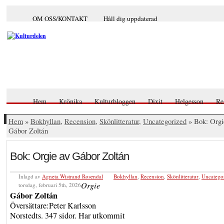
OM OSS/KONTAKT
Håll dig uppdaterad
Hem
Krönika
Kulturbloggen
Dixit
Helgesson
Re
Hem
»
Bokhyllan
,
Recension
,
Skönlitteratur
,
Uncategorized
» Bok: Orgi
Gábor Zoltán
Bok: Orgie av Gábor Zoltán
Inlagd av
Agneta Wistrand Rosendal
Bokhyllan
,
Recension
,
Skönlitteratur
,
Uncatego
Orgie
torsdag, februari 5th, 2026
Gábor Zoltán
Översättare:Peter Karlsson
Norstedts. 347 sidor. Har utkommit