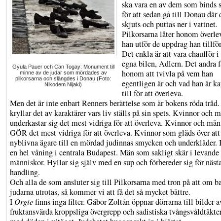
ska vara en av dem som binds
för att sedan gå till Donau där 
skjuts och puttas ner i vattnet.
Pilkorsarna låter honom överl
han utför de uppdrag han tillfö
Det enkla är att vara chaufför i
egna bilen, Adlern. Det andra f
Gyula Pauer och Can Togay: Monument till
honom att tvivla på vem han
minne av de judar som mördades av
pilkorsarna och slängdes i Donau (Foto:
egentligen är och vad han är k
Nikodem Nijaki)
till för att överleva.
Men det är inte enbart Renners berättelse som är bokens röda tråd.
kryllar det av karaktärer vars liv ställs på sin spets. Kvinnor och
underkastar sig det mest vidriga för att överleva. Kvinnor och mä
GÖR det mest vidriga för att överleva. Kvinnor som gläds över att
nyblivna ägare till en mördad judinnas smycken och underkläder. 
en hel våning i centrala Budapest. Män som sakligt skär i levande
människor. Hyllar sig själv med en sup och förbereder sig för näst
handling.
Och alla de som ansluter sig till Pilkorsarna med tron på att om b
judarna utrotas, så kommer vi att få det så mycket bättre.
I
Orgie
finns inga filter. Gábor Zoltán öppnar dörrarna till bilder a
fruktansvärda kroppsliga övergrepp och sadistiska tvångsvåldtäkter