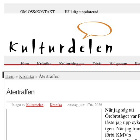
OM OSS/KONTAKT
Håll dig uppdaterad
Hem
Krönika
Kulturbloggen
Dixit
Helgesson
Re
Hem
»
Krönika
» Återträffen
Återträffen
Inlagd av
Kulturdelen
Krönika
onsdag, juni 17th, 2026
När jag såg att
Örebrotåget var f
låste jag upp cyk
igen. När jag tr
förbi KMV:s