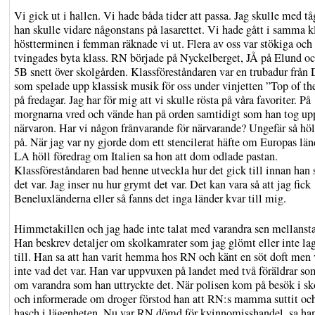
Vi gick ut i hallen. Vi hade båda tider att passa. Jag skulle med tå
han skulle vidare någonstans på lasarettet. Vi hade gått i samma k
höstterminen i femman räknade vi ut. Flera av oss var stökiga och
tvingades byta klass. RN började på Nyckelberget, JÅ på Elund oc
5B snett över skolgården. Klassföreståndaren var en trubadur från 
som spelade upp klassisk musik för oss under vinjetten ”Top of th
på fredagar. Jag har för mig att vi skulle rösta på våra favoriter. På
morgnarna vred och vände han på orden samtidigt som han tog up
närvaron. Har vi någon frånvarande för närvarande? Ungefär så höl
på. När jag var ny gjorde dom ett stencilerat häfte om Europas län
LA höll föredrag om Italien sa hon att dom odlade pastan.
Klassföreståndaren bad henne utveckla hur det gick till innan han
det var. Jag inser nu hur grymt det var. Det kan vara så att jag fick
Beneluxländerna eller så fanns det inga länder kvar till mig.
Himmetakillen och jag hade inte talat med varandra sen mellansta
Han beskrev detaljer om skolkamrater som jag glömt eller inte la
till. Han sa att han varit hemma hos RN och känt en söt doft men 
inte vad det var. Han var uppvuxen på landet med två föräldrar so
om varandra som han uttryckte det. När polisen kom på besök i sk
och informerade om droger förstod han att RN:s mamma suttit och
hasch i lägenheten. Nu var RN dömd för kvinnomisshandel, sa ha