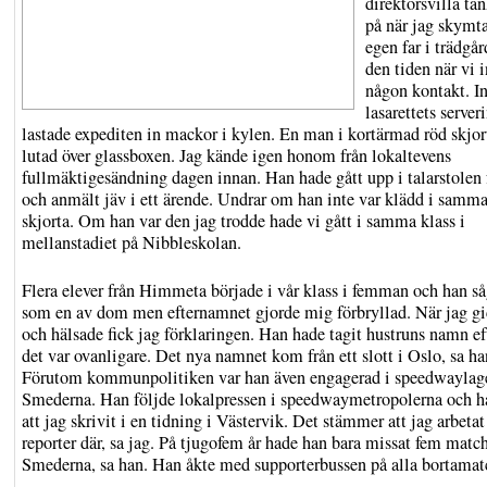
direktörsvilla tän
på när jag skymt
egen far i trädgå
den tiden när vi 
någon kontakt. I
lasarettets server
lastade expediten in mackor i kylen. En man i kortärmad röd skjor
lutad över glassboxen. Jag kände igen honom från lokaltevens
fullmäktigesändning dagen innan. Han hade gått upp i talarstolen
och anmält jäv i ett ärende. Undrar om han inte var klädd i samm
skjorta. Om han var den jag trodde hade vi gått i samma klass i
mellanstadiet på Nibbleskolan.
Flera elever från Himmeta började i vår klass i femman och han så
som en av dom men efternamnet gjorde mig förbryllad. När jag g
och hälsade fick jag förklaringen. Han hade tagit hustruns namn e
det var ovanligare. Det nya namnet kom från ett slott i Oslo, sa ha
Förutom kommunpolitiken var han även engagerad i speedwaylag
Smederna. Han följde lokalpressen i speedwaymetropolerna och ha
att jag skrivit i en tidning i Västervik. Det stämmer att jag arbeta
reporter där, sa jag. På tjugofem år hade han bara missat fem mat
Smederna, sa han. Han åkte med supporterbussen på alla bortamat