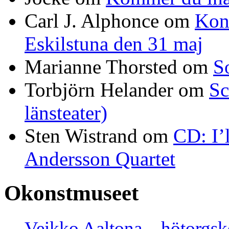
Carl J. Alphonce
om
Kon
Eskilstuna den 31 maj
Marianne Thorsted
om
S
Torbjörn Helander
om
Sc
länsteater)
Sten Wistrand
om
CD: I’
Andersson Quartet
Okonstmuseet
Veikko Aaltona – hötorgs