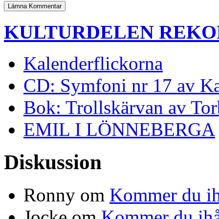
KULTURDELEN REK
Kalenderflickorna
CD: Symfoni nr 17 av K
Bok: Trollskärvan av To
EMIL I LÖNNEBERGA
Diskussion
Ronny
om
Kommer du ih
Jocke
om
Kommer du ihå