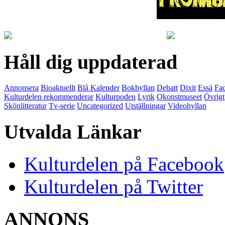
Håll dig uppdaterad
Annonsera
Bioaktuellt
Blå Kalender
Bokhyllan
Debatt
Dixit
Essä
Fac
Kulturdelen rekommenderar
Kulturpoden
Lyrik
Okonstmuseet
Övrigt
Skönlitteratur
Tv-serie
Uncategorized
Utställningar
Videohyllan
Utvalda Länkar
Kulturdelen på Facebook
Kulturdelen på Twitter
ANNONS