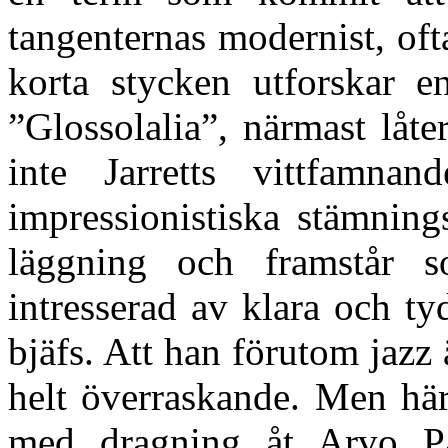
tangenternas modernist, of
korta stycken utforskar e
”Glossolalia”, närmast låte
inte Jarretts vittfamnan
impressionistiska stämning
läggning och framstår s
intresserad av klara och ty
bjäfs. Att han förutom jazz 
helt överraskande. Men här
med dragning åt Arvo Pä