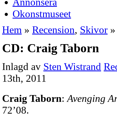
Annonsera
Okonstmuseet
Hem
»
Recension
,
Skivor
» 
CD: Craig Taborn
Inlagd av
Sten Wistrand
Re
13th, 2011
Craig Taborn
:
Avenging A
72’08.