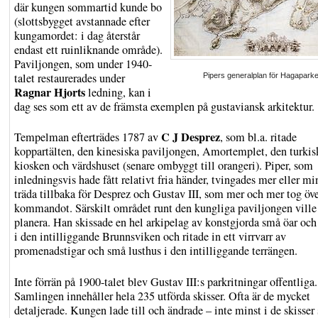
där kungen sommartid kunde bo
(slottsbygget avstannade efter
kungamordet: i dag återstår
endast ett ruinliknande område).
Paviljongen, som under 1940-
talet restaurerades under
Pipers generalplan för Hagapark
Ragnar Hjorts
ledning, kan i
dag ses som ett av de främsta exemplen på gustaviansk arkitektur.
C J Desprez
Tempelman efterträdes 1787 av
, som bl.a. ritade
koppartälten, den kinesiska paviljongen, Amortemplet, den turkis
kiosken och värdshuset (senare ombyggt till orangeri). Piper, som
inledningsvis hade fått relativt fria händer, tvingades mer eller mi
träda tillbaka för Desprez och Gustav III, som mer och mer tog öv
kommandot. Särskilt området runt den kungliga paviljongen vill
planera. Han skissade en hel arkipelag av konstgjorda små öar oc
i den intilliggande Brunnsviken och ritade in ett virrvarr av
promenadstigar och små lusthus i den intilliggande terrängen.
Inte förrän på 1900-talet blev Gustav III:s parkritningar offentliga.
Samlingen innehåller hela 235 utförda skisser. Ofta är de mycket
detaljerade. Kungen lade till och ändrade – inte minst i de skisse