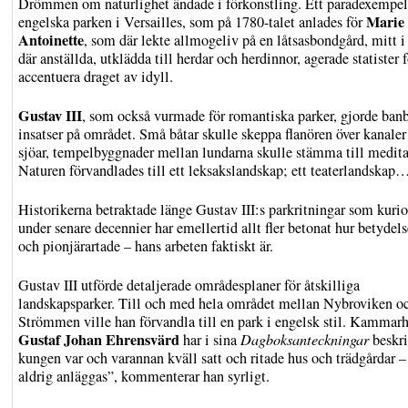
Drömmen om naturlighet ändade i förkonstling. Ett paradexempel
Marie
engelska parken i Versailles, som på 1780-talet anlades för
Antoinette
, som där lekte allmogeliv på en låtsasbondgård, mitt i
där anställda, utklädda till herdar och herdinnor, agerade statister f
accentuera draget av idyll.
Gustav III
, som också vurmade för romantiska parker, gjorde ban
insatser på området. Små båtar skulle skeppa flanören över kanaler
sjöar, tempelbyggnader mellan lundarna skulle stämma till medi
Naturen förvandlades till ett leksakslandskap; ett teaterlandskap
Historikerna betraktade länge Gustav III:s parkritningar som kurio
under senare decennier har emellertid allt fler betonat hur betydels
och pionjärartade – hans arbeten faktiskt är.
Gustav III utförde detaljerade områdesplaner för åtskilliga
landskapsparker. Till och med hela området mellan Nybroviken o
Strömmen ville han förvandla till en park i engelsk stil. Kammar
Gustaf Johan Ehrensvärd
har i sina
Dagboksanteckningar
beskri
kungen var och varannan kväll satt och ritade hus och trädgårdar 
aldrig anläggas”, kommenterar han syrligt.