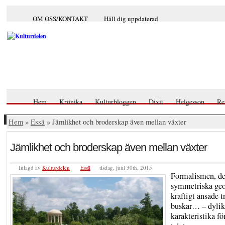
OM OSS/KONTAKT
Håll dig uppdaterad
Hem
Krönika
Kulturbloggen
Dixit
Helgesson
Re
Hem
»
Essä
» Jämlikhet och broderskap även mellan växter
Jämlikhet och broderskap även mellan växter
Inlagd av
Kulturdelen
Essä
tisdag, juni 30th, 2015
Formalismen, d
symmetriska geo
kraftigt ansade t
buskar… – dylik
karakteristika fö