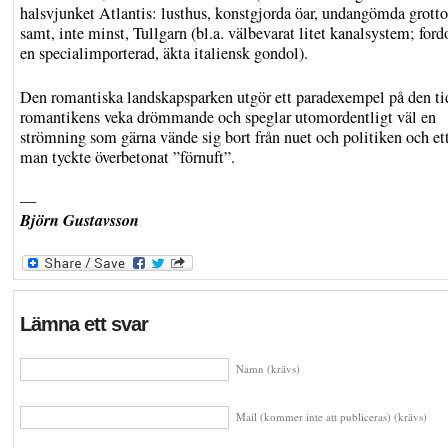
halsvjunket Atlantis: lusthus, konstgjorda öar, undangömda grott
samt, inte minst, Tullgarn (bl.a. välbevarat litet kanalsystem; fo
en specialimporterad, äkta italiensk gondol).
Den romantiska landskapsparken utgör ett paradexempel på den ti
romantikens veka drömmande och speglar utomordentligt väl en
strömning som gärna vände sig bort från nuet och politiken och e
man tyckte överbetonat ”förnuft”.
—
Björn Gustavsson
Lämna ett svar
Namn (krävs)
Mail (kommer inte att publiceras) (krävs)