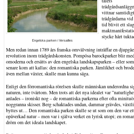
talets
trädgårdsanlägg
vittnar samtidig
trädgårdarna vid
tid blivit ett sla
maktmanifestatio
stycke hårt tukta
Engelska parken i Versailles
Men redan innan 1789 års franska omvälvning inträffar en djupgå
revolution inom trädgårdskonsten. Pompösa barockparker blir med
omoderna och ersätts av den engelska landskapsparken – eller som
senare kom att kallas: den romantiska parken. Jämlikhet och brod
även mellan växter, skulle man kunna säga.
Enligt den förromantiska rörelsen skulle människan underordna si
naturen, inte tvärtom. Men trots att det nya idealet var ”naturlighe
anlades – ironiskt nog – de romantiska parkerna efter ofta minituö
noggranna skisser. Berg schaktades undan, dammar grävdes, växtl
byttes ut… Den romantiska parken skulle se ut som om den var et
opåverkad natur – men var i själva verket en lyrisk utopi; en roma
dröm om det ideala landskapet.