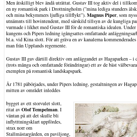
Men åtskilligt blev ändå uträttat. Gustav III tog aktiv del i tillko
en ny romantisk park i Drottningholm (”mina lediga stunders älsk
Magnus Piper
och mina bekymmers ljufliga tillflykt”).
, som nys
utnämnts till hovintendent, med särskild tillsyn av de kungliga pa
vurmade i likhet med Gustav III för de romantiska idealen. Under
kungens och Pipers ledning igångsattes omfattande anläggningsar
bl.a. vid Kina slott. För att gräva en av kanalerna kommenderades
man från Upplands regemente.
Gustav III gav därtill direktiv om anläggandet av Hagaparken – i 
(trots många och omfattande förändringar) ett av de bäst välbevar
exemplen på romantisk landskapspark.
År 1781 påbörjades, under Pipers ledning, gestaltningen av Hagap
mitten av området inleddes
bygget av ett storvulet slott,
Olof Tempelman
ritat av
. I
väntan på att det skulle bli
inflytttningsklart uppfördes,
strax norr om
Stallmästargården, en paviljong,