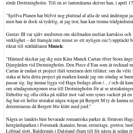
rörde Drottningholm. Till en av lantmätarna skriver han, i april 1
”Sjelfva Planen har blifvit nog pluttrad af alla de små ändringar ja
men han är dock så tydelig, at jag tror, han kan tienna trädgårdsmä
Gustav III var själv medveten om skillnaden mellan kartskiss och
verklighet – det framgår inte minst av ett nyligen (sic!) upptäckt b
Munck
riktat till ståthållaren
:
”Härmed skickar jag dig min Kära Munck Cartan öfver Stora änge
Djurgården vid Drotningholm. Den Piece d´Eau som är tecknad 
Cartan är endast et project ifall terreinen dett tillåter; om du ville 
staka ut hela detta project på marken kunde jag om söndag se huru
passar sig. Jag ämnar ligga vid Haga fredags afton /…/ och då kun
om söndagsmorgonen resa till Drotningholm för at se utstakningen
förholler sig ofta olika på stället mot vad som synes vackert på en 
Jag har eii heller utstakat några wägar på Bergett M ty de kunna e
determineras då Bergett blir klätt med jord.”
Några av landets bäst bevarade romantiska parker är, förutom Hag
herrgårdsparken i Forsmark (kanaler, broar, eremitage, grottor, lu
Löfstad slott, Baldersnäs i Dalsland (fram till för några år sedan et