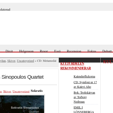
pdaterad
Dixit
Helgesson
Resor
Essä
Recension
Fokus
Debatt
yllan
,
Skivor
,
Uncategorized
» CD: Metamodal
KUL
KULTURDELEN
REKOMMENDERAR
 Sinopoulos Quartet
Kalenderflickorna
CD: Symfoni nr 17
av Kalevi Aho
Sokratis
an
,
Skivor
,
Uncategorized
Bok: Trollskärvan
av Torborg
Nedreaas
EMIL I
LÖNNEBERGA