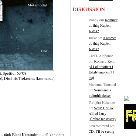
DISKUSSION
Ronny
om
Kommer
du ihåg Kapten
Kloss?
Jocke
om
Kommer
du ihåg Kapten
Kloss?
Carl J. Alphonce
om
Konsert: Kent
på Lokomotivet i
Eskilstuna den 31
 Speltid: 63’08.
maj
), Dimitris Tsekouras (kontrabas),
Marianne Thorsted
om
Sommarens
kulturhändelser
Torbjörn Helander
om
Scen: Ubu av
Alfred Jarry
(Örebro länsteater)
Sten Wistrand
om
CD: I’ll be seeing
 – tänk Eleni Karaindrou – då kan detta