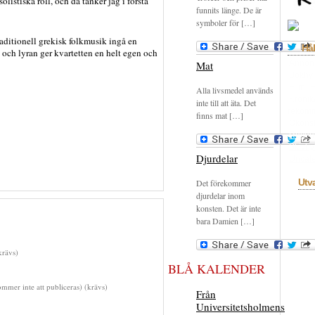
listiska roll, och då tänker jag i första
funnits länge. De är
symboler för […]
raditionell grekisk folkmusik ingå en
Hål
och lyran ger kvartetten en helt egen och
Mat
Annon
Bokhyl
Film
F
Alla livsmedel används
Krönik
inte till att äta. Det
rekom
finns mat […]
Okons
Recen
Skivhy
Djurdelar
Uncate
Utv
Det förekommer
djurdelar inom
konsten. Det är inte
bara Damien […]
rävs)
BLÅ KALENDER
mmer inte att publiceras) (krävs)
Från
Universitetsholmens