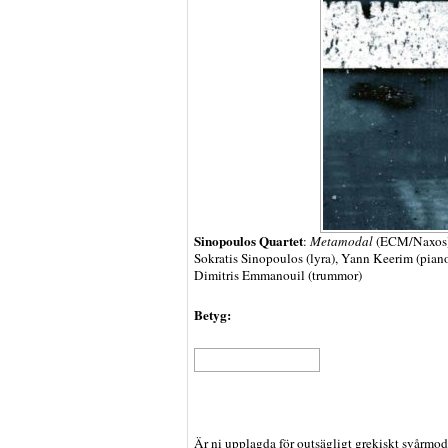
Sinopoulos Quartet
:
Metamodal
(ECM/Naxos).
Sokratis Sinopoulos (lyra), Yann Keerim (piano
Dimitris Emmanouil (trummor)
Betyg:
Är ni upplagda för outsägligt grekiskt svårmod