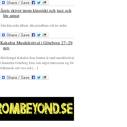
Årets skivor inom klassiskt och jazz och
lite annat
Åtta klassiska album, åtta jazzalbum och tre andra
Kakafon Musikfestival i Göteborg 27–29
nov
Skivbolaget Kakafon firar femton år med musikfestival
i hemorten Göteborg Den som något intresserar sig för
folkmusik och visa och […]