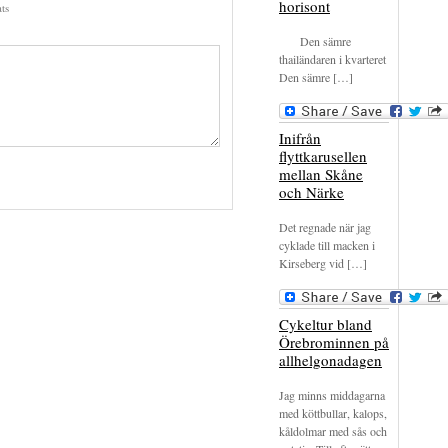
horisont
ts
Den sämre
thailändaren i kvarteret
Den sämre […]
Inifrån
flyttkarusellen
mellan Skåne
och Närke
Det regnade när jag
cyklade till macken i
Kirseberg vid […]
Cykeltur bland
Örebrominnen på
allhelgonadagen
Jag minns middagarna
med köttbullar, kalops,
kåldolmar med sås och