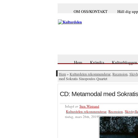
OM OSS/KONTAKT
Håll dig up
Hem
Krönika
Kulturbloggen
Hem
»
Kulturdelen rekommenderar
,
Recension
,
Skivh
med Sokratis Sinopoulos Quartet
CD: Metamodal med Sokratis
Inlagd av
Sten Wistrand
Kulturdelen rekommenderar
,
Recension
,
Skivhyll
tisdag, mars 26th, 2019