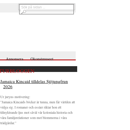
Annonsera
Okonstmuseet
TURBLOGGEN
Jamaica Kincaid tilldelas Sjöjungfrun
2026
Ur juryns motivering:
”Jamaica Kincaids böcker är tunna, men får världen att
vidga sig. I romaner och essäer riktar hon ett
tillnyktrande ljus mot såväl vår koloniala historia och
våra familjerelationer som mot blommorna i våra
trädgårdar.”