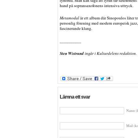
lyhörda. Man kan säga att lyran får saxofonens so
hand på sopransaxofonens intensiva uttryck.
Metamodal
är ett album där Sinopoulos låter t
personlig förening med modern europeisk jazz, 
fascinerande klang.
__________
Sten Wistrand
ingår i Kulturdelens redaktion.
Lämna ett svar
Namn (k
Mail (ko