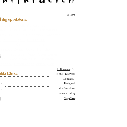
© 2026
l dig uppdaterad
sera
Bioaktuellt
Blå Kalender
lan
Debatt
Dixit
Essä
Facklitteratur
ilm & TV
Fokus
Helgesson
Konserter
a
Kulturbloggen
Kulturdelen
menderar
Kulturpoden
Lyrik
tmuseet
Övrigt
Pocket
Portfolio
sion
Reportage
Resor
Scen
Serier
llan
Skivor
Skönlitteratur
Tv-serie
gorized
Utställningar
Videohyllan
Kulturdelen
. All
alda Länkar
Rights Reserved.
Logga in
-
Kulturdelen på Facebook
Designed,
developed and
Kulturdelen på Twitter
maintained by
TypeTree