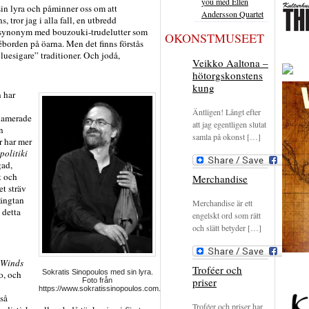
you med Ellen
in lyra och påminner oss om att
Andersson Quartet
, tror jag i alla fall, en utbredd
r synonym med bouzouki-trudelutter som
OKONSTMUSEET
éborden på öarna. Men det finns förstås
luesigare” traditioner. Och jodå,
Veikko Aaltona –
hötorgskonstens
kung
 har
Äntligen! Långt efter
lamerade
att jag egentligen slutat
n
samla på okonst […]
r har mer
politiki
gad,
t och
Merchandise
et sträv
längtan
Merchandise är ett
 detta
engelskt ord som rätt
och slätt betyder […]
 Winds
Troféer och
Sokratis Sinopoulos med sin lyra.
o, och
priser
Foto från
https://www.sokratissinopoulos.com.
så
Troféer och priser har