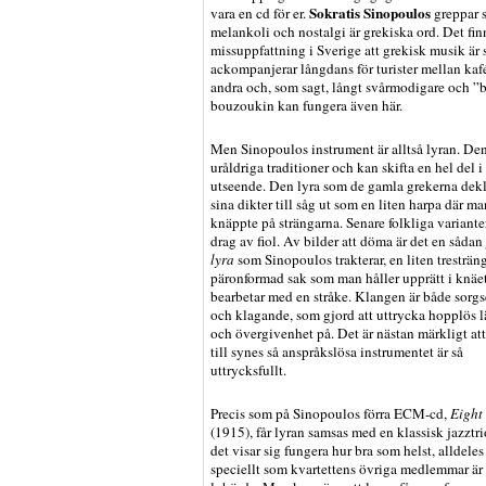
Sokratis Sinopoulos
vara en cd för er.
greppar s
melankoli och nostalgi är grekiska ord. Det finns
missuppfattning i Sverige att grekisk musik ä
ackompanjerar långdans för turister mellan kaf
andra och, som sagt, långt svårmodigare och ”b
bouzoukin kan fungera även här.
Men Sinopoulos instrument är alltså lyran. Den
uråldriga traditioner och kan skifta en hel del i
utseende. Den lyra som de gamla grekerna dek
sina dikter till såg ut som en liten harpa där ma
knäppte på strängarna. Senare folkliga variante
drag av fiol. Av bilder att döma är det en sådan
lyra
som Sinopoulos trakterar, en liten tresträn
päronformad sak som man håller upprätt i knäe
bearbetar med en stråke. Klangen är både sorgs
och klagande, som gjord att uttrycka hopplös 
och övergivenhet på. Det är nästan märkligt att
till synes så anspråkslösa instrumentet är så
uttrycksfullt.
Precis som på Sinopoulos förra ECM-cd,
Eight
(1915), får lyran samsas med en klassisk jazztri
det visar sig fungera hur bra som helst, alldeles
speciellt som kvartettens övriga medlemmar är 