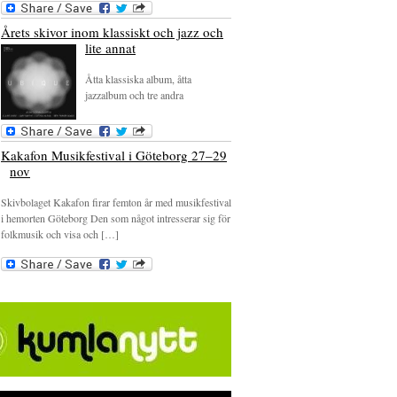
Årets skivor inom klassiskt och jazz och
lite annat
Åtta klassiska album, åtta
jazzalbum och tre andra
Kakafon Musikfestival i Göteborg 27–29
nov
Skivbolaget Kakafon firar femton år med musikfestival
i hemorten Göteborg Den som något intresserar sig för
folkmusik och visa och […]