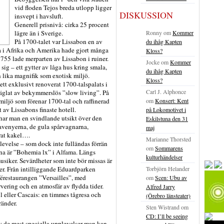
vid floden Tejos breda utlopp ligger
DISKUSSION
insvept i havsluft.
Generell prisnivå: cirka 25 procent
Ronny
om
Kommer
lägre än i Sverige.
På 1700-talet var Lissabon en av
du ihåg Kapten
na i Afrika och Amerika hade gjort många
Kloss?
755 lade merparten av Lissabon i ruiner.
Jocke
om
Kommer
ig – ett gytter av låga hus kring smala,
du ihåg Kapten
n lika magnifik som exotisk miljö.
Kloss?
 ett exklusivt renoverat 1700-talspalats i
Carl J. Alphonce
räglat av bekymmerslös ”slow living”. På
om
Konsert: Kent
iljö som förenar 1700-tal och raffinerad
t av Lissabons finaste hotell.
på Lokomotivet i
har man en svindlande utsikt över den
Eskilstuna den 31
avenyerna, de gula spårvagnarna,
maj
rat kakel….
Marianne Thorsted
levelse – som dock inte fulländas förrän
om
Sommarens
na är ”Bohemia lx” i Alfama. Längs
kulturhändelser
usiker. Sevärdheter som inte bör missas är
Torbjörn Helander
er. Från intilliggande Eduardparken
aférestaurangen ”Versailles”, med
om
Scen: Ubu av
rvering och en atmosfär av flydda tider.
Alfred Jarry
il eller Cascais: en timmes tågresa och
(Örebro länsteater)
ränder.
Sten Wistrand
om
CD: I’ll be seeing
av de mest speciella upplevelser man kan