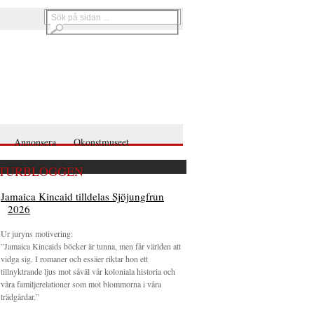
Annonsera
Okonstmuseet
TURBLOGGEN
Jamaica Kincaid tilldelas Sjöjungfrun
2026
Ur juryns motivering:
”Jamaica Kincaids böcker är tunna, men får världen att
vidga sig. I romaner och essäer riktar hon ett
tillnyktrande ljus mot såväl vår koloniala historia och
våra familjerelationer som mot blommorna i våra
trädgårdar.”