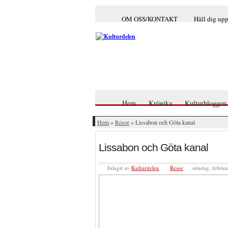
OM OSS/KONTAKT
Håll dig up
Hem
Krönika
Kulturbloggen
Hem
»
Resor
» Lissabon och Göta kanal
Lissabon och Göta kanal
Inlagd av
Kulturdelen
Resor
söndag, februa