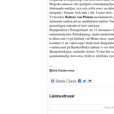
Magiska minnen: det guldgula solnedgångsljus
bleknande nattljus, tyst och stilla som i en d
skärgård i Vänern. Och mitt i allt: Läckö slott 
Baltzar von Platens
Vi besöker
monumentala gr
initierade tanken på en samfärdsled mellan Vä
personligen stakade ut hela sträckan.
Höjdpunkter i Östergötland: de 15 slussarna i
småstadsidyllen Söderköping; under medeltiden 
kvällen står vi på fördäck vid Mems sluss; snart
kommer vi att vakna upp i höjd med skärgården 
vandrat runt på Björkö/Birka närmar vi oss slut
Skeppsbrokajen, nedanför slottet. Vi har fått v
gammalmodig slow-resa, fylld av idylliska vye
—
Björn Gustavsson
Lämna ett svar
Namn (k