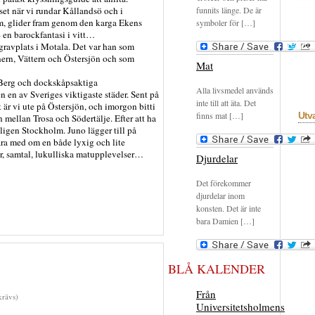
Bokhyl
et när vi rundar Kållandsö och i
funnits länge. De är
Film
F
röm, glider fram genom den karga Ekens
symboler för […]
Krönik
– en barockfantasi i vitt…
rekom
avplats i Motala. Det var han som
Okons
nern, Vättern och Östersjön och som
Mat
Recen
Skivhy
 Berg och dockskåpsaktiga
Alla livsmedel används
Uncate
en av Sveriges viktigaste städer. Sent på
inte till att äta. Det
 är vi ute på Östersjön, och imorgon bitti
finns mat […]
Utv
mellan Trosa och Södertälje. Efter att ha
ligen Stockholm. Juno lägger till på
ara med om en både lyxig och lite
r, samtal, lukulliska matupplevelser…
Djurdelar
Det förekommer
djurdelar inom
konsten. Det är inte
bara Damien […]
BLÅ KALENDER
Från
rävs)
Universitetsholmens