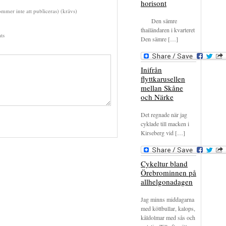
horisont
mmer inte att publiceras) (krävs)
Den sämre
thailändaren i kvarteret
ts
Den sämre […]
Inifrån
flyttkarusellen
mellan Skåne
och Närke
Det regnade när jag
cyklade till macken i
Kirseberg vid […]
Cykeltur bland
Örebrominnen på
allhelgonadagen
Jag minns middagarna
med köttbullar, kalops,
kåldolmar med sås och