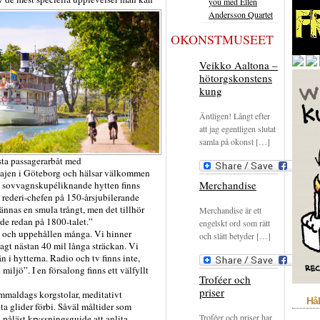
you med Ellen
Andersson Quartet
OKONSTMUSEET
Veikko Aaltona –
hötorgskonstens
kung
Äntligen! Långt efter
att jag egentligen slutat
samla på okonst […]
sta passagerarbåt med
 kajen i Göteborg och hälsar välkommen
Merchandise
en sovvagnskupéliknande hytten finns
 rederi-chefen på 150-årsjubilerande
nnas en smula trångt, men det tillhör
Merchandise är ett
de redan på 1800-talet.”
engelskt ord som rätt
t och uppehållen många. Vi hinner
och slätt betyder […]
gt nästan 40 mil långa sträckan. Vi
 i hytterna. Radio och tv finns inte,
miljö”. I en försalong finns ett välfyllt
Troféer och
priser
gammaldags korgstolar, meditativt
Hål
a glider förbi. Såväl måltider som
Troféer och priser har
Annon
 påläst kryssningsguide att anlita.