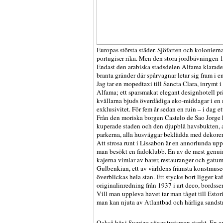
Europas största städer. Sjöfarten och kolonier
portugiser rika. Men den stora jordbävningen 1
Endast den arabiska stadsdelen Alfama klarade s
branta gränder där spårvagnar letar sig fram i e
Jag tar en mopedtaxi till Sancta Clara, inrymt i
Alfama; ett sparsmakat elegant designhotell p
kvällarna bjuds överdådiga eko-middagar i en m
exklusivitet. För fem år sedan en ruin – i dag et
Från den moriska borgen Castelo de Sao Jorge 
kuperade staden och den djupblå havsbukten, 
parkerna, alla husväggar beklädda med dekore
Att strosa runt i Lissabon är en annorlunda upp
man besökt en fadoklubb. En av de mest genui
kajerna vimlar av barer, restauranger och gatum
Gulbenkian, ett av världens främsta konstmuse
överblickas hela stan. Ett stycke bort ligger k
originalinredning från 1937 i art deco, bordsse
Vill man uppleva havet tar man tåget till Estor
man kan njuta av Atlantbad och härliga sandst
Också här i Sverige växer turismen starkt. En 