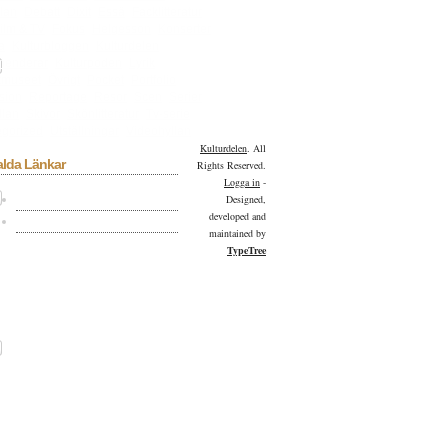
lan
Debatt
Dixit
Essä
Facklitteratur
ilm & TV
Fokus
Helgesson
Konserter
a
Kulturbloggen
Kulturdelen
menderar
Kulturpoden
Lyrik
tmuseet
Övrigt
Pocket
Portfolio
sion
Reportage
Resor
Scen
Serier
llan
Skivor
Skönlitteratur
Tv-serie
gorized
Utställningar
Videohyllan
Kulturdelen
. All
alda Länkar
Rights Reserved.
Logga in
-
Kulturdelen på Facebook
Designed,
developed and
Kulturdelen på Twitter
maintained by
TypeTree