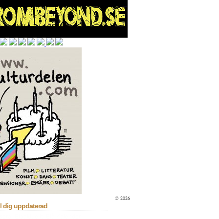
© 2026
l dig uppdaterad
sera
Bioaktuellt
Blå Kalender