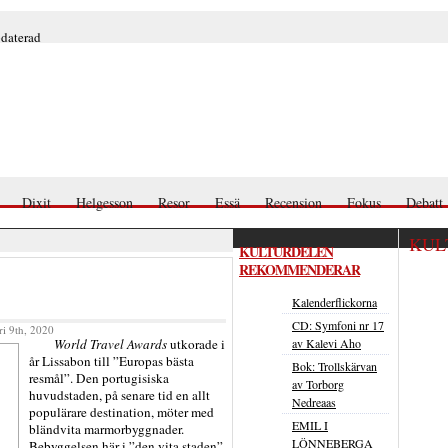
pdaterad
Dixit
Helgesson
Resor
Essä
Recension
Fokus
Debatt
KUL
KULTURDELEN
REKOMMENDERAR
Kalenderflickorna
CD: Symfoni nr 17
ri 9th, 2020
av Kalevi Aho
World Travel Awards
utkorade i
år Lissabon till ”Europas bästa
Bok: Trollskärvan
resmål”. Den portugisiska
av Torborg
huvudstaden, på senare tid en allt
Nedreaas
populärare destination, möter med
EMIL I
bländvita marmorbyggnader.
LÖNNEBERGA
Bebyggelsen här i ”den vita staden”