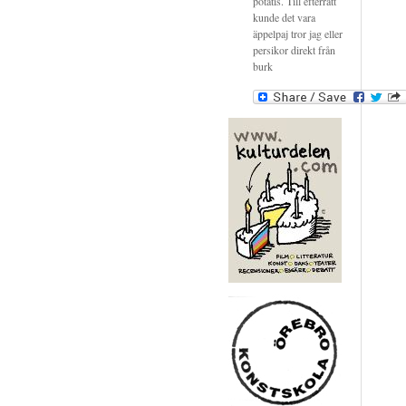
potatis. Till efterrätt
kunde det vara
äppelpaj tror jag eller
persikor direkt från
burk