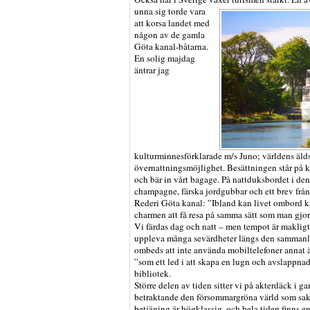
unna sig torde vara
att korsa landet med
någon av de gamla
Göta kanal-båtarna.
En solig majdag
äntrar jag
kulturminnesförklarade m/s Juno; världens äld
övernattningsmöjlighet. Besättningen står på
och bär in vårt bagage. På nattduksbordet i d
champagne, färska jordgubbar och ett brev från
Rederi Göta kanal: ”Ibland kan livet ombord kä
charmen att få resa på samma sätt som man gjor
Vi färdas dag och natt – men tempot är maklig
uppleva många sevärdheter längs den sammanla
ombeds att inte använda mobiltelefoner annat än
”som ett led i att skapa en lugn och avslappnad 
bibliotek.
Större delen av tiden sitter vi på akterdäck i 
betraktande den försommargröna värld som sakt
betjäning är högklassig, och hela tiden finns en