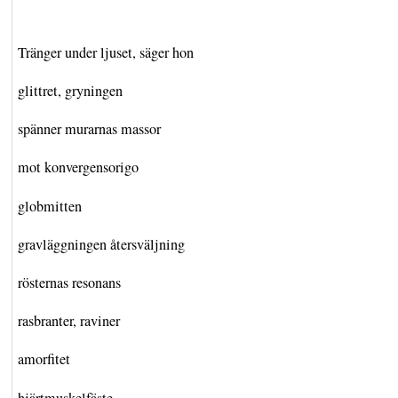
Tränger under ljuset, säger hon
glittret, gryningen
spänner murarnas massor
mot konvergensorigo
globmitten
gravläggningen återsväljning
rösternas resonans
rasbranter, raviner
amorfitet
hjärtmuskelfäste