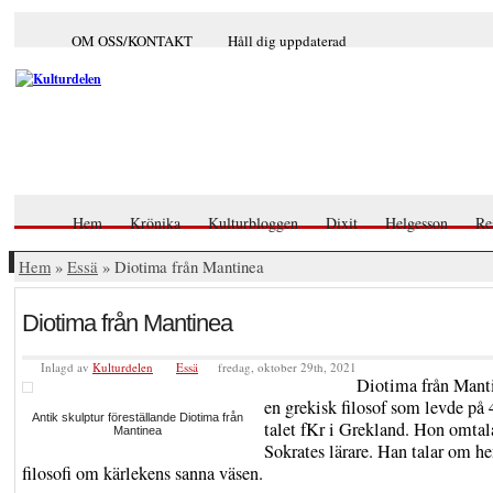
OM OSS/KONTAKT
Håll dig uppdaterad
Hem
Krönika
Kulturbloggen
Dixit
Helgesson
Re
Hem
»
Essä
» Diotima från Mantinea
Diotima från Mantinea
Inlagd av
Kulturdelen
Essä
fredag, oktober 29th, 2021
Diotima från Mant
en grekisk filosof som levde på 
Antik skulptur föreställande Diotima från
talet fKr i Grekland. Hon omta
Mantinea
Sokrates lärare. Han talar om h
filosofi om kärlekens sanna väsen.