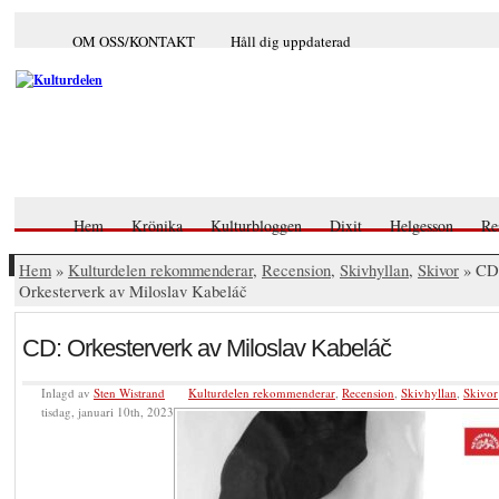
OM OSS/KONTAKT
Håll dig uppdaterad
Hem
Krönika
Kulturbloggen
Dixit
Helgesson
Re
Hem
»
Kulturdelen rekommenderar
,
Recension
,
Skivhyllan
,
Skivor
» CD
Orkesterverk av Miloslav Kabeláč
CD: Orkesterverk av Miloslav Kabeláč
Inlagd av
Sten Wistrand
Kulturdelen rekommenderar
,
Recension
,
Skivhyllan
,
Skivor
tisdag, januari 10th, 2023