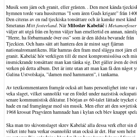
Musik som järn och granit, eller gråsten. . Den mest kända tjeckis
hymnen torde vara hussiternas ”I som ären Guds krigare” från 1400
Den citeras av en rad tjeckiska tonsättare och är kanske mest känd
Miloslav Kabeláč
Smetanas
Mitt fosterland
. När
i
Metamorfoser 
väljer att utgå från en hymn väljer han emellertid en annan, näml
”Herre, ha förbarmande över oss” som är den äldsta bevarade från
Tjeckien. Och hans sätt att hantera den är minst sagt fjärran
nationalromantikens. Här hamras den fram med slägga mot järn el
granit. Kabeláč hör verkligen till de mest kompromisslösa och mi
insmickrande tonsättare man kan tänka sig. Det gäller även de övri
verken på detta album. Det är inte utan att man kan få den något 
Galina Ustvolskaja, ”damen med hammaren”, i tankarna.
Av textkommentaren framgår också att hans personlighet inte var 
veka slaget, vilket sannolikt var en fördel under nazistisk ockupat
senare kommunistisk diktatur. I början av 60-talet lättade trycket 
hade en rad framgångar med sin musik. Men efter att den sovjetis
1968 krossat Pragvåren hamnade han i kylan och blev knappt spel
Ska man tro skivomslaget skrev Kabeláč alla dessa verk efter sin d
vilket inte bara verkar osannolikt utan också är det. Hur som hels