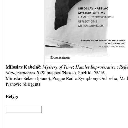
Miloslav Kabeláč
:
Mystery of Time
;
Hamlet Improvisation
;
Refl
Metamorphoses II
(Supraphon/Naxos). Speltid: 76’16.
Miroslav Sekera (piano), Prague Radio Symphony Orchestra, Mar
Ivanović (dirigent)
Betyg: