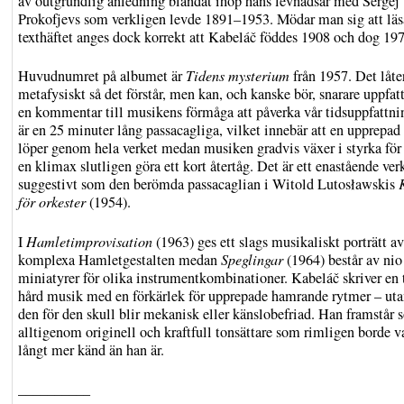
av outgrundlig anledning blandat ihop hans levnadsår med Sergej
Prokofjevs som verkligen levde 1891–1953. Mödar man sig att läs
texthäftet anges dock korrekt att Kabeláč föddes 1908 och dog 197
Huvudnumret på albumet är
Tidens mysterium
från 1957. Det låte
metafysiskt så det förstår, men kan, och kanske bör, snarare uppfa
en kommentar till musikens förmåga att påverka vår tidsuppfattni
är en 25 minuter lång passacagliga, vilket innebär att en upprepa
löper genom hela verket medan musiken gradvis växer i styrka för a
en klimax slutligen göra ett kort återtåg. Det är ett enastående verk
suggestivt som den berömda passacaglian i Witold Lutosławskis
för orkester
(1954).
I
Hamletimprovisation
(1963) ges ett slags musikaliskt porträtt a
komplexa Hamletgestalten medan
Speglingar
(1964) består av nio
miniatyrer för olika instrumentkombinationer. Kabeláč skriver en 
hård musik med en förkärlek för upprepade hamrande rytmer – uta
den för den skull blir mekanisk eller känslobefriad. Han framstår
alltigenom originell och kraftfull tonsättare som rimligen borde v
långt mer känd än han är.
__________