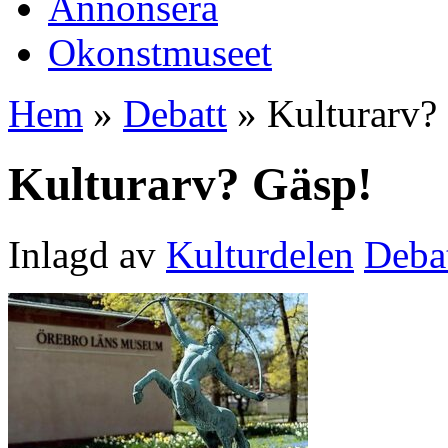
Annonsera
Okonstmuseet
Hem
»
Debatt
» Kulturarv?
Kulturarv? Gäsp!
Inlagd av
Kulturdelen
Deba