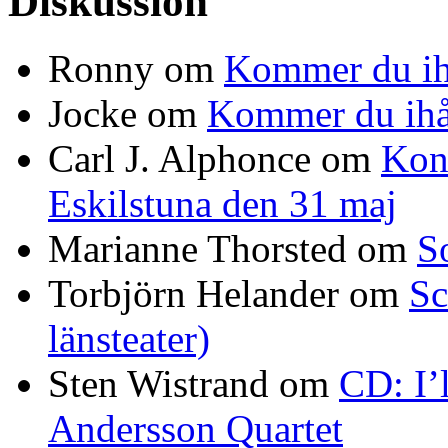
Diskussion
Ronny
om
Kommer du ih
Jocke
om
Kommer du ihå
Carl J. Alphonce
om
Kon
Eskilstuna den 31 maj
Marianne Thorsted
om
S
Torbjörn Helander
om
Sc
länsteater)
Sten Wistrand
om
CD: I’
Andersson Quartet