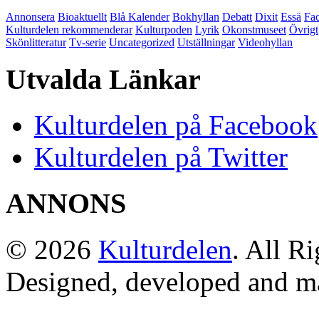
Annonsera
Bioaktuellt
Blå Kalender
Bokhyllan
Debatt
Dixit
Essä
Fac
Kulturdelen rekommenderar
Kulturpoden
Lyrik
Okonstmuseet
Övrigt
Skönlitteratur
Tv-serie
Uncategorized
Utställningar
Videohyllan
Utvalda Länkar
Kulturdelen på Facebook
Kulturdelen på Twitter
ANNONS
© 2026
Kulturdelen
. All R
Designed, developed and m