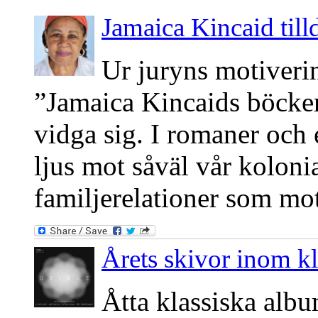
Jamaica Kincaid till
Ur juryns motiveri
”Jamaica Kincaids böcker 
vidga sig. I romaner och e
ljus mot såväl vår kolonia
familjerelationer som mo
Årets skivor inom kla
Åtta klassiska albu