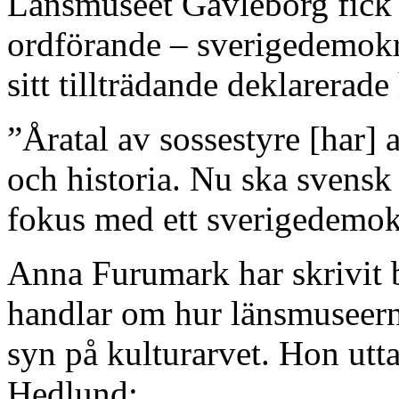
Länsmuseet Gävleborg fick e
ordförande – sverigedemokr
sitt tillträdande deklarerade
”Åratal av sossestyre [har] a
och historia. Nu ska svensk
fokus med ett sverigedemokr
Anna Furumark har skrivit
handlar om hur länsmuseern
syn på kulturarvet. Hon utt
Hedlund: