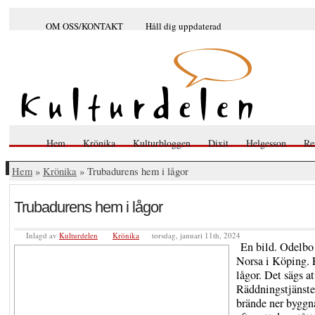
OM OSS/KONTAKT
Håll dig uppdaterad
Hem
Krönika
Kulturbloggen
Dixit
Helgesson
Re
Hem
»
Krönika
» Trubadurens hem i lågor
Trubadurens hem i lågor
Inlagd av
Kulturdelen
Krönika
torsdag, januari 11th, 2024
En bild. Odelbo
Norsa i Köping. E
lågor. Det sägs at
Räddningstjänst
brände ner byggn