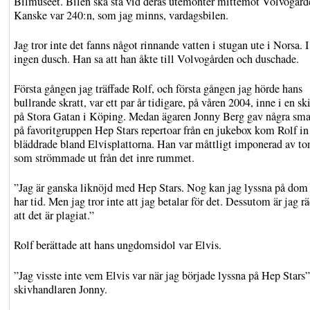
Bilmuseet. Bilen ska stå vid deras utemonter mittemot Volvogård
Kanske var 240:n, som jag minns, vardagsbilen.
Jag tror inte det fanns något rinnande vatten i stugan ute i Norsa. I 
ingen dusch. Han sa att han åkte till Volvogården och duschade.
Första gången jag träffade Rolf, och första gången jag hörde hans
bullrande skratt, var ett par år tidigare, på våren 2004, inne i en s
på Stora Gatan i Köping. Medan ägaren Jonny Berg gav några sm
på favoritgruppen Hep Stars repertoar från en jukebox kom Rolf in
bläddrade bland Elvisplattorna. Han var måttligt imponerad av to
som strömmade ut från det inre rummet.
”Jag är ganska liknöjd med Hep Stars. Nog kan jag lyssna på dom
har tid. Men jag tror inte att jag betalar för det. Dessutom är jag r
att det är plagiat.”
Rolf berättade att hans ungdomsidol var Elvis.
”Jag visste inte vem Elvis var när jag började lyssna på Hep Stars”
skivhandlaren Jonny.