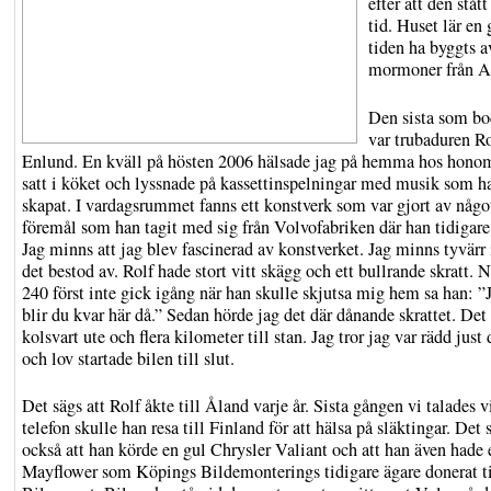
efter att den ståt
tid. Huset lär en 
tiden ha byggts a
mormoner från A
Den sista som bo
var trubaduren Ro
Enlund. En kväll på hösten 2006 hälsade jag på hemma hos hono
satt i köket och lyssnade på kassettinspelningar med musik som h
skapat. I vardagsrummet fanns ett konstverk som var gjort av någo
föremål som han tagit med sig från Volvofabriken där han tidigare 
Jag minns att jag blev fascinerad av konstverket. Jag minns tyvärr 
det bestod av. Rolf hade stort vitt skägg och ett bullrande skratt. 
240 först inte gick igång när han skulle skjutsa mig hem sa han: ”
blir du kvar här då.” Sedan hörde jag det där dånande skrattet. Det
kolsvart ute och flera kilometer till stan. Jag tror jag var rädd just
och lov startade bilen till slut.
Det sägs att Rolf åkte till Åland varje år. Sista gången vi talades v
telefon skulle han resa till Finland för att hälsa på släktingar. Det 
också att han körde en gul Chrysler Valiant och att han även hade 
Mayflower som Köpings Bildemonterings tidigare ägare donerat ti