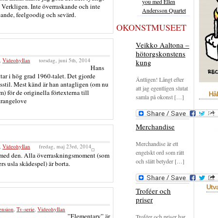
you med Ellen
m. Verkligen. Inte överraskande och inte
Andersson Quartet
ande, feelgoodig och sevärd.
OKONSTMUSEET
Veikko Aaltona –
hötorgskonstens
,
Videohyllan
torsdag, juni 5th, 2014
kung
Hans
tar i hög grad 1960-talet. Det gjorde
Äntligen! Långt efter
sstil. Mest känd är han antagligen (om nu
att jag egentligen slutat
) för de originella förtexterna till
Hål
samla på okonst […]
trangelove
Annon
Bokhyl
Film
F
Merchandise
Krönik
rekom
Merchandise är ett
,
Videohyllan
fredag, maj 23rd, 2014
Okons
engelskt ord som rätt
n med den. Alla överraskningsmoment (som
Recen
och slätt betyder […]
s usla skådespel) är borta.
Skivhy
Uncate
Utv
Troféer och
priser
ension
,
Tv-serie
,
Videohyllan
”Elementary” är
Troféer och priser har