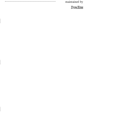
maintained by
TypeTree