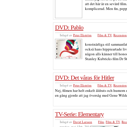
att det här är en sevärd fil
komplicerad. Men fin, pepp
DVD: Pablo
Inlagd av
Peter Ekström
Film & TV
,
Recension
konstnärliga stil sammanfat
också hans hippieartade liv
någon alls känner till honom
Stanley Kubricks film Dr S
DVD: Det våras för Hitler
Inlagd av
Peter Ekström
Film & TV
,
Recension
Nej, filmen har helt enkelt åldrats och humor
en gång gjorde att jag översåg med Gene Wilder
TV-Serie: Elementary
Inlagd av
David Larsson
Film
,
Film & TV
,
Rec
torsdag, maj 15th, 2014