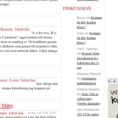
ningar.
DISKUSSION
Ronny
om
Kommer
du ihåg Kapten
Kloss?
,
Recension
,
Videohyllan
”A is for Axe, B is
Jocke
om
Kommer
or Castration” säger trailern till denna
du ihåg Kapten
, utan en samling av 26 kortfilmer gjorda
Kloss?
 i alfabetet som grund till respektive film.
Carl J. Alphonce
et och total artistisk frihet, vilket många
om
Konsert: Kent
på Lokomotivet i
Eskilstuna den 31
maj
Marianne Thorsted
om
Sommarens
ension
,
Tv-serie
,
Videohyllan
kulturhändelser
Inte riktigt den
skarpa fortsättning jag hoppats på.
Torbjörn Helander
om
Scen: Ubu av
Alfred Jarry
(Örebro länsteater)
 Mitty
Sten Wistrand
om
nsion
,
Videohyllan
fredag, juli 11th, 2014
CD: I’ll be seeing
ssa annat måste jag göra det helt tydligt