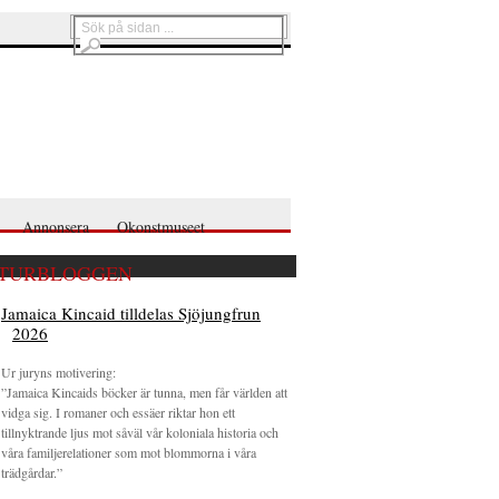
Annonsera
Okonstmuseet
TURBLOGGEN
Jamaica Kincaid tilldelas Sjöjungfrun
2026
Ur juryns motivering:
”Jamaica Kincaids böcker är tunna, men får världen att
vidga sig. I romaner och essäer riktar hon ett
tillnyktrande ljus mot såväl vår koloniala historia och
våra familjerelationer som mot blommorna i våra
trädgårdar.”