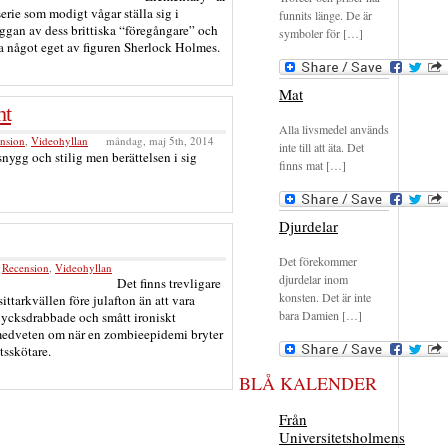
serie som modigt vågar ställa sig i
funnits länge. De är
ggan av dess brittiska “föregångare” och
symboler för […]
a något eget av figuren Sherlock Holmes.
Mat
ht
Alla livsmedel används
nsion
,
Videohyllan
måndag, maj 5th, 2014
inte till att äta. Det
snygg och stilig men berättelsen i sig
finns mat […]
Djurdelar
Det förekommer
,
Recension
,
Videohyllan
djurdelar inom
Det finns trevligare
konsten. Det är inte
sittarkvällen före julafton än att vara
bara Damien […]
 olycksdrabbade och smått ironiskt
medveten om när en zombieepidemi bryter
tsskötare.
BLÅ KALENDER
Från
Universitetsholmens