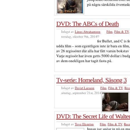
på några särskilda överrask
DVD: The ABCs of Death
Inlagd av
Linus Abrahamson
Film
,
Film & TV
torsdag, oktober 9th, 2014
for Bullet, and C is f
udda film – som egentligen inte är bara en film
av 26 regissörer där alla har fått varsin bokstav
Varje regissör har även getts 5000 dollar i budg
av dem onekligen har tagit fasta på.
Tv-serie: Homeland, Säsong 3
Inlagd av
David Larsson
Film
,
Film & TV
,
Rec
söndag, september 21st, 2014
DVD: The Secret Life of Walter
Inlagd av
Tove Ekström
Film
,
Film & TV
,
Rece
Innan jag snöar in på en ma