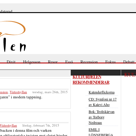
pdaterad
Dixit
Helgesson
Resor
Essä
Recension
Fokus
Debatt
KUL
KULTURDELEN
REKOMMENDERAR
nsion
,
Videohyllan
torsdag, mars 26th, 2015
Kalenderflickorna
aren” i modern tappning.
CD: Symfoni nr 17
av Kalevi Aho
Bok: Trollskärvan
av Torborg
Nedreaas
Videohyllan
lördag, februari 7th, 2015
EMIL I
 backen i denna film och varken
LÖNNEBERGA
n obligatoriska twisten mot slutet bjuder