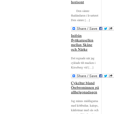
horisont
Den sämre
thailändaren i kvarteret
Den sämre […]
Inifrån
flyttkarusellen
mellan Skåne
och Närke
Det regnade när jag
cyklade till macken i
Kirseberg vid […]
Cykeltur bland
Örebrominnen på
allhelgonadagen
Jag minns middagarna
med köttbullar, kalops,
kåldolmar med sås och