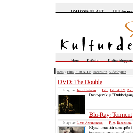
OM OSS/KONTAKT
Håll dig up
Hem
Krönika
Kulturbloggen
Hem
»
Film
,
Film & TV
,
Recension
,
Videohyllan
DVD: The Double
Inlagd av
Tove Ekström
Film
,
Film & TV
,
Rece
Dostojevskijs ”Dubbelgång
Blu-Ray: Torment
Inlagd av
Linus Abrahamson
Film
,
Recension
,
Klyschorna står som spön i
jumpscare-scenerna eller de