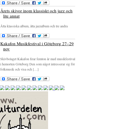
Årets skivor inom klassiskt och jazz och
lite annat
Åtta klassiska album, åtta jazzalbum och tre andra
Kakafon Musikfestival i Göteborg 27–29
nov
Skivbolaget Kakafon firar femton år med musikfestival
i hemorten Göteborg Den som något intresserar sig för
folkmusik och visa och […]