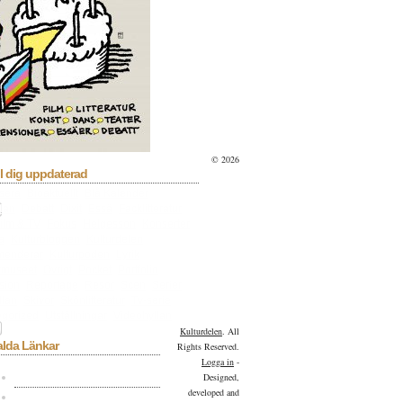
© 2026
l dig uppdaterad
sera
Bioaktuellt
Blå Kalender
lan
Debatt
Dixit
Essä
Facklitteratur
ilm & TV
Fokus
Helgesson
Konserter
a
Kulturbloggen
Kulturdelen
menderar
Kulturpoden
Lyrik
tmuseet
Övrigt
Pocket
Portfolio
sion
Reportage
Resor
Scen
Serier
llan
Skivor
Skönlitteratur
Tv-serie
gorized
Utställningar
Videohyllan
Kulturdelen
. All
alda Länkar
Rights Reserved.
Logga in
-
Kulturdelen på Facebook
Designed,
developed and
Kulturdelen på Twitter