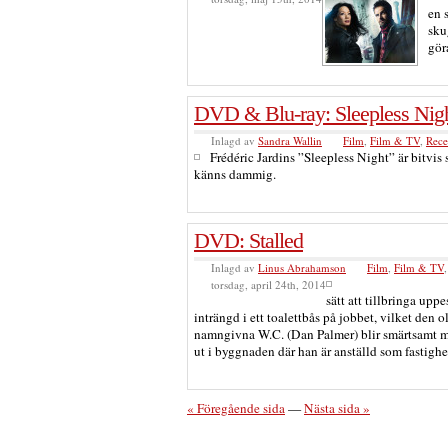
en 
sku
gör
DVD & Blu-ray: Sleepless Nig
Inlagd av
Sandra Wallin
Film
,
Film & TV
,
Rece
Frédéric Jardins ”Sleepless Night” är bitvis 
känns dammig.
DVD: Stalled
Inlagd av
Linus Abrahamson
Film
,
Film & TV
torsdag, april 24th, 2014
sätt att tillbringa uppe
inträngd i ett toalettbås på jobbet, vilket den
namngivna W.C. (Dan Palmer) blir smärtsamt 
ut i byggnaden där han är anställd som fastighe
« Föregående sida
—
Nästa sida »