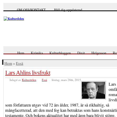
OM OSS/KONTAKT
Håll dig uppdaterad
Hem
Krönika
Kulturbloggen
Dixit
Helgesson
Re
Hem
»
Essä
Lars Ahlins livsfrukt
Inlagd av
Kulturdelen
Essä
lördag, mars 28th, 2015
Lars
omfå
roma
livsf
som författaren utgav vid 72 års ålder, 1987, är så rikhaltig, så
mångfacetterad, att den med fog kan betraktas som hans konstnärl
testamente. Och bokens aktualitet har med åren bara blivit större.