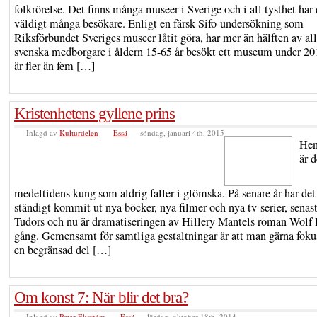
folkrörelse. Det finns många museer i Sverige och i all tysthet har
väldigt många besökare. Enligt en färsk Sifo-undersökning som
Riksförbundet Sveriges museer låtit göra, har mer än hälften av al
svenska medborgare i åldern 15-65 år besökt ett museum under 20
är fler än fem […]
Kristenhetens gyllene prins
Inlagd av
Kulturdelen
Essä
söndag, januari 4th, 2015
Hen
är 
medeltidens kung som aldrig faller i glömska. På senare år har det
ständigt kommit ut nya böcker, nya filmer och nya tv-serier, senas
Tudors och nu är dramatiseringen av Hillery Mantels roman Wolf 
gång. Gemensamt för samtliga gestaltningar är att man gärna foku
en begränsad del […]
Om konst 7: När blir det bra?
Inlagd av
Peter Ekström
Essä
lördag, oktober 18th, 2014