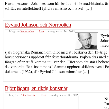
Huvudpersonen, Johannes, som här berättar sin levnadshistoria, är
solitär; en intellektuell fylld av misstro och tvivel. […]
Eyvind Johnson och Norrbotten
Inlagd av
Kulturdelen
Essä
tisdag, mars 17th, 2015
Eyvi
John
inled
självbiografiska Romanen om Olof med att beskriva den 13-årige
huvudpersonens uppbrott från fosterföräldrarna. Pojken dras med e
längtan efter att få komma ut i världen. Eller som det står i boken
det var ordet för alltsammans.” Samma uppbrott skildras även i Pe
dokument (1932), där Eyvind Johnson minns hur […]
Björnjägarn, en riktig konstnär
Inlagd av
Peter Ekström
Essä
onsdag, mars 11th, 2015
Ni
Ru
bl