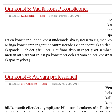
Om konst 5: Vad är konst? Konstteorier
Inlagd av
Kulturdelen
Essä
söndag, augusti 10th, 2014
De
ka
in
sj
att en konstnär eller en konststuderande ska sysselsätta sig med ko
Många konstnärer är genuint ointresserade av den teoretiska sidan 
skapande. Och det går ju bra. Det finns absolut inget givet samba
mellan att vara väl inläst på konstteori och att vara en bra konstnä
skapas mycket […]
Om konst 4: Att vara professionell
Inlagd av
Peter Ekström
Essä
onsdag, juli 30th, 2014
Ve
hels
kall
kons
bildkonstnär eller det otympligare bild- och formkonstnär. De är i