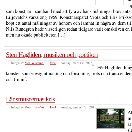
”u
som konstnär i samband med att fyra av hans målningar blev antag
Liljevalchs vårsalong 1969. Konstnärsparet Viola och Elis Erikss
köpt ett antal målningar av honom och lämnat in några av dem till
Nils Rundgren hade visserligen redan tidigare varit omskriven en 
men nu ökade publiciteten […]
Sten Hagliden, musiken och poetiken
Inlagd av
Sten Wistrand
Essä
söndag, mars 1st, 2015
För Hagliden fung
konsten som vresig utmaning och försoning, trots och transcendens
och triumf.
Länsmuseernas kris
Inlagd av
Peter Ekström
Essä
onsdag, januari 7th, 2015
At
m
är
sl