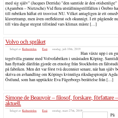
med sig själv” (Jacques Derrida) ”den samtide är den otidsenlige”
(Agamben – Nietzsche) Vid flera utställningstillfällen i Örebro h
till rubriken häftat ett trosvisst NU. Vilket antagligen är ett omed
klavertramp, men även oreflekterat och okunnigt. I ett pågående nu
till våra dagar stegrat tillstånd vars klimax måste […]
Volvo och språket
Inlagd av
Kulturdelen
Essä
onsdag, juli 10th, 2019
Han växte upp i en gu
tegelvilla granne med Volvofabriken i småstaden Köping. Samtid
han flyttade därifrån gjorde en etnolog från Stockholm en fältstud
på fabriken. Men det var först två decennier senare, när han själv b
skriva en avhandling om Köpings kvinnliga riksdagspionjär Agda
Östlund, som han upptäckte Eva Fägerborgs berättelse från […]
Simone de Beauvoir – filosof, forskare, författare – 
aktuell.
Inlagd av
Kulturdelen
Essä
onsdag, mars 27th, 2019
På