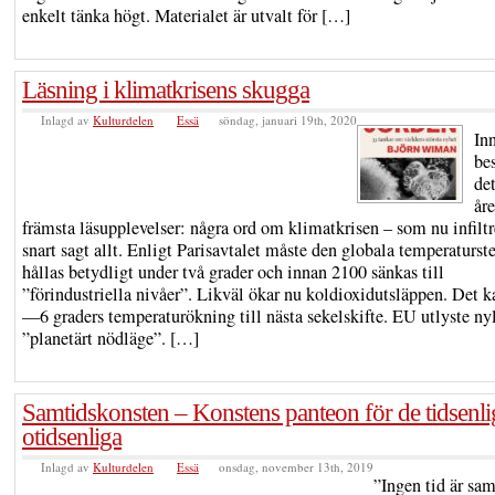
enkelt tänka högt. Materialet är utvalt för […]
Läsning i klimatkrisens skugga
Inlagd av
Kulturdelen
Essä
söndag, januari 19th, 2020
In
be
de
åre
främsta läsupplevelser: några ord om klimatkrisen – som nu infiltr
snart sagt allt. Enligt Parisavtalet måste den globala temperaturst
hållas betydligt under två grader och innan 2100 sänkas till
”förindustriella nivåer”. Likväl ökar nu koldioxidutsläppen. Det k
—6 graders temperaturökning till nästa sekelskifte. EU utlyste ny
”planetärt nödläge”. […]
Samtidskonsten – Konstens panteon för de tidsenli
otidsenliga
Inlagd av
Kulturdelen
Essä
onsdag, november 13th, 2019
”Ingen tid är sa