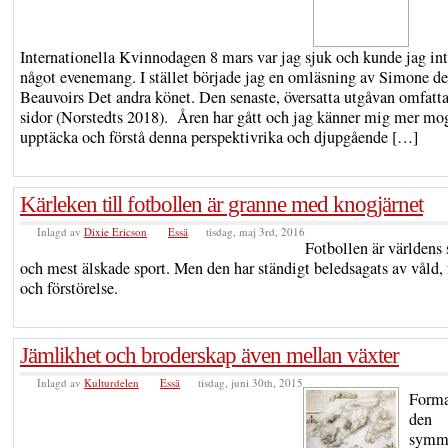
Internationella Kvinnodagen 8 mars var jag sjuk och kunde jag int
något evenemang. I stället började jag en omläsning av Simone de
Beauvoirs Det andra könet. Den senaste, översatta utgåvan omfatt
sidor (Norstedts 2018). Åren har gått och jag känner mig mer mog
upptäcka och förstå denna perspektivrika och djupgående […]
Kärleken till fotbollen är granne med knogjärnet
Inlagd av
Dixie Ericson
Essä
tisdag, maj 3rd, 2016
Fotbollen är världens 
och mest älskade sport. Men den har ständigt beledsagats av våld, 
och förstörelse.
Jämlikhet och broderskap även mellan växter
Inlagd av
Kulturdelen
Essä
tisdag, juni 30th, 2015
Forma
den
symme