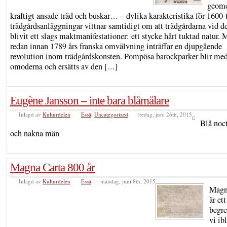
geome
kraftigt ansade träd och buskar… – dylika karakteristika för 1600-
trädgårdsanläggningar vittnar samtidigt om att trädgårdarna vid d
blivit ett slags maktmanifestationer: ett stycke hårt tuktad natur.
redan innan 1789 års franska omvälvning inträffar en djupgående
revolution inom trädgårdskonsten. Pompösa barockparker blir med
omoderna och ersätts av den […]
Eugène Jansson – inte bara blåmålare
Inlagd av
Kulturdelen
Essä
,
Uncategorized
fredag, juni 26th, 2015
Blå noc
och nakna män
Magna Carta 800 år
Inlagd av
Kulturdelen
Essä
måndag, juni 8th, 2015
Magn
är ett
begr
vi ib