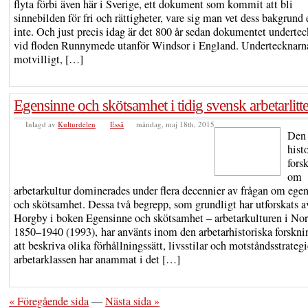
flyta förbi även här i Sverige, ett dokument som kommit att bli
sinnebilden för fri och rättigheter, vare sig man vet dess bakgrund 
inte. Och just precis idag är det 800 år sedan dokumentet underte
vid floden Runnymede utanför Windsor i England. Undertecknarna
motvilligt, […]
Egensinne och skötsamhet i tidig svensk arbetarlitte
Inlagd av
Kulturdelen
Essä
måndag, maj 18th, 2015
Den
hist
fors
om
arbetarkultur dominerades under flera decennier av frågan om ege
och skötsamhet. Dessa två begrepp, som grundligt har utforskats a
Horgby i boken Egensinne och skötsamhet – arbetarkulturen i No
1850–1940 (1993), har använts inom den arbetarhistoriska forskni
att beskriva olika förhållningssätt, livsstilar och motståndsstrateg
arbetarklassen har anammat i det […]
« Föregående sida
—
Nästa sida »