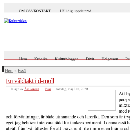
OM OSS/KONTAKT
Håll dig uppdaterad
Hem
Krönika
Kulturbloggen
Dixit
Helgesson
Re
Hem
»
Essä
En våldtäkt i d-moll
Inlagd av
Åsa Jonsén
Essä
torsdag, maj 21st, 2020
Att b
perspe
mixtra
med r
och förväntningar, är både utmanande och lärorikt. Den som är tryg
eget jag behöver inte vara rädd för tankeexperiment. I denna essä h
utgått från två låttexter för att gräva runt lite i min egen hjärna oc