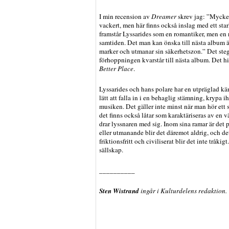
I min recension av
Dreamer
skrev jag: ”Mycket
vackert, men här finns också inslag med ett star
framstår Lyssarides som en romantiker, men en 
samtiden. Det man kan önska till nästa album är a
marker och utmanar sin säkerhetszon.” Det stege
förhoppningen kvarstår till nästa album. Det hi
Better Place
.
Lyssarides och hans polare har en utpräglad kän
lätt att falla in i en behaglig stämning, krypa i
musiken. Det gäller inte minst när man hör ett
det finns också låtar som karaktäriseras av en 
drar lyssnaren med sig. Inom sina ramar är det 
eller utmanande blir det däremot aldrig, och de
friktionsfritt och civiliserat blir det inte tråkig
sällskap.
__________
Sten Wistrand
ingår i Kulturdelens redaktion.