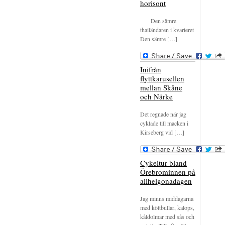
horisont
Den sämre
thailändaren i kvarteret
Den sämre […]
Inifrån
flyttkarusellen
mellan Skåne
och Närke
Det regnade när jag
cyklade till macken i
Kirseberg vid […]
Cykeltur bland
Örebrominnen på
allhelgonadagen
Jag minns middagarna
med köttbullar, kalops,
kåldolmar med sås och