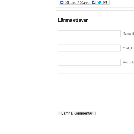
Lämna ett svar
Namn (k
Mail (ko
Webbpla