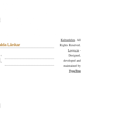
ilm & TV
Fokus
Helgesson
Konserter
a
Kulturbloggen
Kulturdelen
menderar
Kulturpoden
Lyrik
tmuseet
Övrigt
Pocket
Portfolio
sion
Reportage
Resor
Scen
Serier
llan
Skivor
Skönlitteratur
Tv-serie
gorized
Utställningar
Videohyllan
Kulturdelen
. All
alda Länkar
Rights Reserved.
Logga in
-
Kulturdelen på Facebook
Designed,
developed and
Kulturdelen på Twitter
maintained by
TypeTree