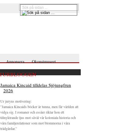
Annonsera
Okonstmuseet
TURBLOGGEN
Jamaica Kincaid tilldelas Sjöjungfrun
2026
Ur juryns motivering:
”Jamaica Kincaids böcker är tunna, men får världen att
vidga sig. I romaner och essäer riktar hon ett
tillnyktrande ljus mot såväl vår koloniala historia och
våra familjerelationer som mot blommorna i våra
trädgårdar.”