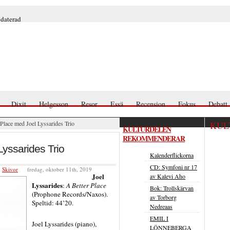
pdaterad
Dixit
Helgesson
Resor
Essä
Recension
Fokus
Debatt
Place med Joel Lyssarides Trio
KUL
KULTURDELEN
REKOMMENDERAR
Lyssarides Trio
Kalenderflickorna
CD: Symfoni nr 17
,
Skivor
fredag, oktober 11th, 2019
Joel
av Kalevi Aho
Lyssarides
:
A Better Place
Bok: Trollskärvan
(Prophone Records/Naxos).
av Torborg
Speltid: 44’20.
Nedreaas
EMIL I
Joel Lyssarides (piano),
LÖNNEBERGA