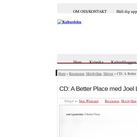
OM OSS/KONTAKT
Håll dig up
Hem
Krönika
Kulturbloggen
Hem
»
Recension
,
Skivhyllan
,
Skivor
» CD: A Better 
CD: A Better Place med Joel 
Inlagd av
Sten Wistrand
Recension
,
Skivhyllan