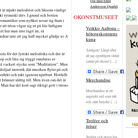
you med Ellen
Andersson Quartet
 är mjukt melodiöst och liksom vänligt
kt rytmiskt driv. I grund och botten
OKONSTMUSEET
romantiker som nyfiket nosar sig fram i
tt trion vågar sig ut på lite farligare
Veikko Aaltona –
t har man inte tagit än, så
hötorgskonstens
ndrar inte att jag haft mycket glädje av
A
kung
Äntligen! Långt efter
sla för det lyriskt melodiska och det är
att jag egentligen slutat
hop och låta sig tryggt omslutas av
samla på okonst […]
 så vackert stycke som ”Meditation”. Men
väloljad motorik där musiken flyter på och
perfekt och rakt igenom njutbart. Hotfullt
Merchandise
t bränner aldrig till. Men även om det är
t. Man har det kort sagt riktigt gott i trions
Merchandise är ett
engelskt ord som rätt
och slätt betyder […]
Troféer och
Hål
priser
Annon
Troféer och priser har
Bokhyl