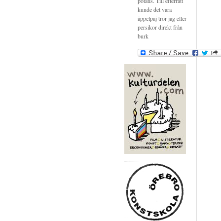
potatis. Till efterrätt
kunde det vara
äppelpaj tror jag eller
persikor direkt från
burk