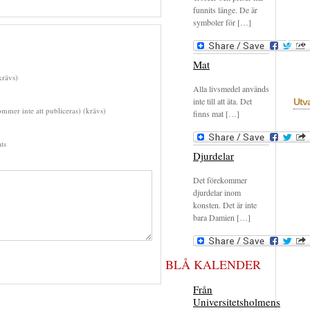
Film
F
funnits länge. De är
Krönik
symboler för […]
rekom
Okons
Recen
Mat
Skivhy
rävs)
Uncate
Alla livsmedel används
inte till att äta. Det
Utv
mmer inte att publiceras) (krävs)
finns mat […]
ts
Djurdelar
Det förekommer
djurdelar inom
konsten. Det är inte
bara Damien […]
BLÅ KALENDER
Från
Universitetsholmens