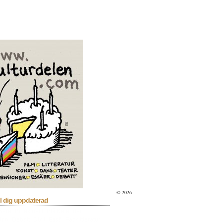
© 2026
l dig uppdaterad
sera
Bioaktuellt
Blå Kalender
lan
Debatt
Dixit
Essä
Facklitteratur