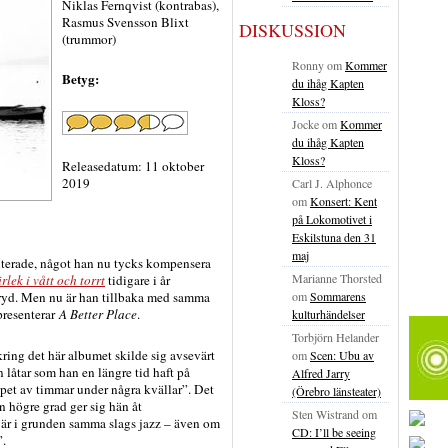
Niklas Fernqvist (kontrabas),
Rasmus Svensson Blixt
DISKUSSION
(trummor)
Ronny
om
Kommer
Betyg:
du ihåg Kapten
Kloss?
Jocke
om
Kommer
du ihåg Kapten
Kloss?
Releasedatum: 11 oktober
2019
Carl J. Alphonce
om
Konsert: Kent
på Lokomotivet i
Eskilstuna den 31
maj
terade, något han nu tycks kompensera
Marianne Thorsted
rlek i vått och torrt
tidigare i år
om
Sommarens
yd. Men nu är han tillbaka med samma
presenterar
A Better Place
.
kulturhändelser
Torbjörn Helander
ring det här albumet skilde sig avsevärt
om
Scen: Ubu av
 låtar som han en längre tid haft på
Alfred Jarry
pet av timmar under några kvällar”. Det
(Örebro länsteater)
n högre grad ger sig hän åt
Sten Wistrand
om
är i grunden samma slags jazz – även om
CD: I’ll be seeing
”.