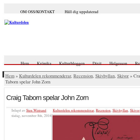
OM OSS/KONTAKT
Håll dig uppdaterad
Hem
Krönika
Kulturbloggen
Dixit
Helgesson
Re
Hem
»
Kulturdelen rekommenderar
,
Recension
,
Skivhyllan
,
Skivor
» Cra
Taborn spelar John Zorn
Craig Taborn spelar John Zorn
Inlagd av
Sten Wistrand
Kulturdelen rekommenderar
,
Recension
,
Skivhyllan
,
Skivor
tisdag, november 8th, 2016