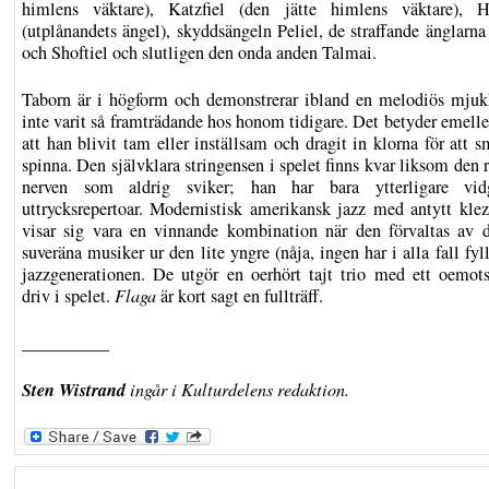
himlens väktare), Katzfiel (den jätte himlens väktare), H
(utplånandets ängel), skyddsängeln Peliel, de straffande änglarna
och Shoftiel och slutligen den onda anden Talmai.
Taborn är i högform och demonstrerar ibland en melodiös mju
inte varit så framträdande hos honom tidigare. Det betyder emelle
att han blivit tam eller inställsam och dragit in klorna för att 
spinna. Den självklara stringensen i spelet finns kvar liksom den
nerven som aldrig sviker; han har bara ytterligare vid
uttrycksrepertoar. Modernistisk amerikansk jazz med antytt kle
visar sig vara en vinnande kombination när den förvaltas av d
suveräna musiker ur den lite yngre (nåja, ingen har i alla fall fyl
jazzgenerationen. De utgör en oerhört tajt trio med ett oemots
driv i spelet.
Flaga
är kort sagt en fullträff.
__________
Sten Wistrand
ingår i Kulturdelens redaktion.