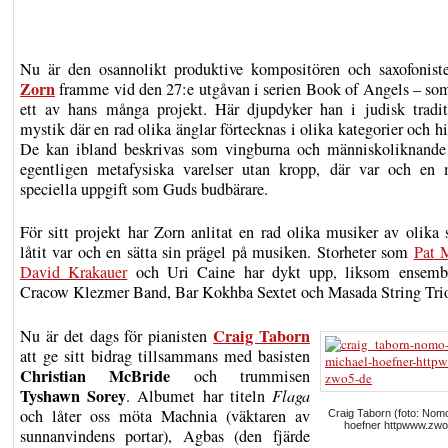
Nu är den osannolikt produktive kompositören och saxofonis
Zorn
framme vid den 27:e utgåvan i serien Book of Angels – som
ett av hans många projekt. Här djupdyker han i judisk tradi
mystik där en rad olika änglar förtecknas i olika kategorier och hi
De kan ibland beskrivas som vingburna och människoliknand
egentligen metafysiska varelser utan kropp, där var och en
speciella uppgift som Guds budbärare.
För sitt projekt har Zorn anlitat en rad olika musiker av olika 
låtit var och en sätta sin prägel på musiken. Storheter som
Pat 
David Krakauer
och Uri Caine har dykt upp, liksom ensemb
Cracow Klezmer Band, Bar Kokhba Sextet och Masada String Tri
Craig Taborn
Nu är det dags för pianisten
att ge sitt bidrag tillsammans med basisten
Christian McBride
och trummisen
Tyshawn Sorey
. Albumet har titeln
Flaga
och låter oss möta Machnia (väktaren av
Craig Taborn (foto: Nom
hoefner httpwww.zwo
sunnanvindens portar), Agbas (den fjärde