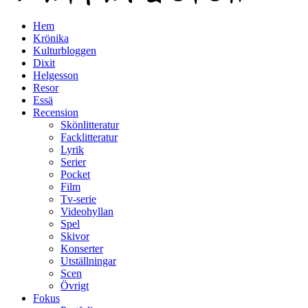
Hem
Krönika
Kulturbloggen
Dixit
Helgesson
Resor
Essä
Recension
Skönlitteratur
Facklitteratur
Lyrik
Serier
Pocket
Film
Tv-serie
Videohyllan
Spel
Skivor
Konserter
Utställningar
Scen
Övrigt
Fokus