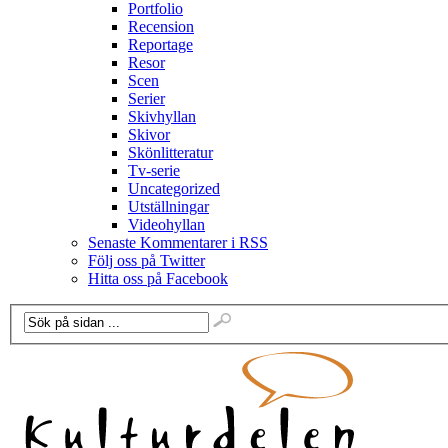
Portfolio
Recension
Reportage
Resor
Scen
Serier
Skivhyllan
Skivor
Skönlitteratur
Tv-serie
Uncategorized
Utställningar
Videohyllan
Senaste Kommentarer i RSS
Följ oss på Twitter
Hitta oss på Facebook