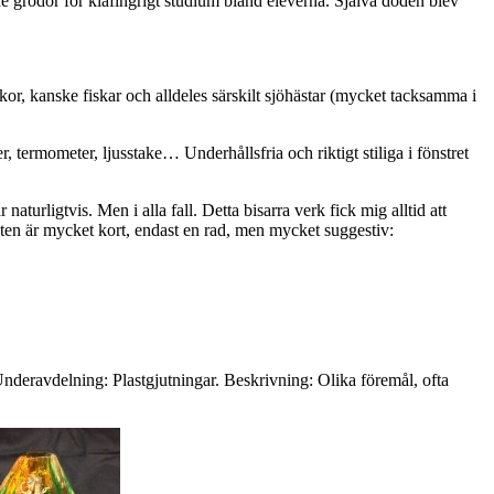
de grodor för klåfingrigt studium bland eleverna. Själva döden blev
kor, kanske fiskar och alldeles särskilt sjöhästar (mycket tacksamma i
rmometer, ljusstake… Underhållsfria och riktigt stiliga i fönstret
urligtvis. Men i alla fall. Detta bisarra verk fick mig alltid att
n är mycket kort, endast en rad, men mycket suggestiv:
Underavdelning: Plastgjutningar. Beskrivning: Olika föremål, ofta