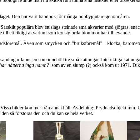
 på biologin kunde man nu skicka runt tunna små insekter eller dissekera
aget. Den har varit handbok för många hobbygjutare genom åren.
Särskilt populära blev ett slags stelnade små akvarier med sjögräs, snäc
ill ett riktigt akvarium som konstgjorda blommor har till levande.
sföremål. Även som smycken och ”bruksföremål” – klocka, barometer, te
ngar fanns en som innehöll tre små kattungar. Inte riktiga kattungar nat
 har nätterna inga namn?
som av en slump (?) också kom ut 1971. Dikte
t. Vissa bilder kommer från annat håll. Avdelning: Prydnadsobjekt mm. 
bilden så förstoras den och du kan se hela verket.