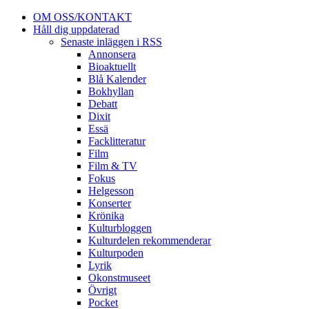
OM OSS/KONTAKT
Håll dig uppdaterad
Senaste inläggen i RSS
Annonsera
Bioaktuellt
Blå Kalender
Bokhyllan
Debatt
Dixit
Essä
Facklitteratur
Film
Film & TV
Fokus
Helgesson
Konserter
Krönika
Kulturbloggen
Kulturdelen rekommenderar
Kulturpoden
Lyrik
Okonstmuseet
Övrigt
Pocket