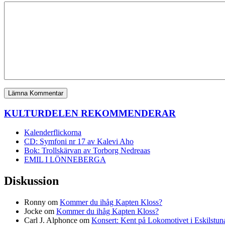
KULTURDELEN REKOMMENDERAR
Kalenderflickorna
CD: Symfoni nr 17 av Kalevi Aho
Bok: Trollskärvan av Torborg Nedreaas
EMIL I LÖNNEBERGA
Diskussion
Ronny
om
Kommer du ihåg Kapten Kloss?
Jocke
om
Kommer du ihåg Kapten Kloss?
Carl J. Alphonce
om
Konsert: Kent på Lokomotivet i Eskilstun