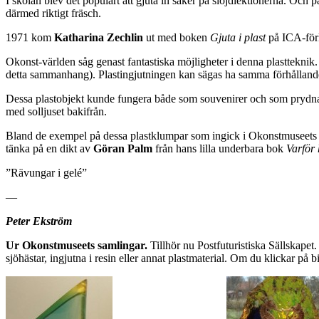
I skolan blev det populärt att gjuta in saker på slöjdlektionerna. Och
därmed riktigt fräsch.
1971 kom
Katharina Zechlin
ut med boken
Gjuta i plast
på ICA-förl
Okonst-världen såg genast fantastiska möjligheter i denna plastteknik. 
detta sammanhang). Plastingjutningen kan sägas ha samma förhållande t
Dessa plastobjekt kunde fungera både som souvenirer och som prydnad
med solljuset bakifrån.
Bland de exempel på dessa plastklumpar som ingick i Okonstmuseets samli
tänka på en dikt av
Göran Palm
från hans lilla underbara bok
Varför
”Rävungar i gelé”
—
Peter Ekström
Ur Okonstmuseets samlingar.
Tillhör nu Postfuturistiska Sällskape
sjöhästar, ingjutna i resin eller annat plastmaterial. Om du klickar på 