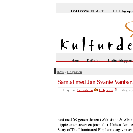
OM OSS/KONTAKT
Håll dig up
Hem
Krönika
Kulturbloggen
Hem
»
Helgesson
Samtal med Jan Svante Vanbart
Inlagd av
Kulturdelen
Helgesson
fredag, ap
runt med 68-generationen (Wahlström & Wistran
hippie emeritus av en journalist. I höstas 
Story of The Illuminated Elephants utgiven av f