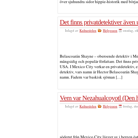
över sjuhundra sidor hippie-historik med börj
Det finns privatdetektiver äve
Inlagd av
Kulturdelen
Helgesson
onsdag, o
Belascoarán Shayne – oberoende detektiv i Mex
mångsidig och populär författare. Det finns pr
USA. I Mexico City verkar en privatdetektiv, el
detektiv, vars namn är Hector Belascoarán Sha
namn. Fadern var baskisk sjöman […]
Vem var Nezahualcoyotl (Den h
Inlagd av
Kulturdelen
Helgesson
fredag, de
söderut från Mexico City lägger av i bergen ö