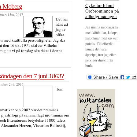
Cykeltur bland
m Moberg
Örebrominnen på
nuari 15th, 2017
allhelgonadagen
Det har
hänt att
Jag minns middagarna
jag av
med köttbullar, kalops,
olika
kåldolmar med sås och
n med kraftfulla personligheter. Jag ska
potatis. Till efterrätt
erat den 16 okt 1971 skriver Vilhelm
kunde det vara
g att vi på torsdag ska råkas i denna
äppelpaj tror jag eller
persikor direkt från
burk
söndagen den 7 juni 1863?
ktober 2nd, 2016
Tom
amatiker och 2002 var det premiär i
 pjästrilogi på sammanlagt nio timmar om
r och litteraturens betydelse i 1800-talets
r Alexander Herzen, Vissarion Belinskij,