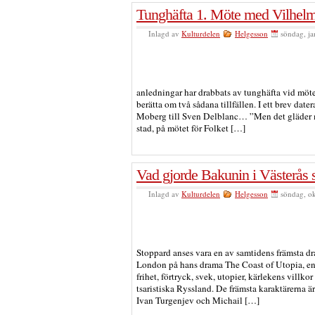
Tunghäfta 1. Möte med Vilhel
Inlagd av
Kulturdelen
Helgesson
söndag, ja
anledningar har drabbats av tunghäfta vid möte
berätta om två sådana tillfällen. I ett brev dat
Moberg till Sven Delblanc… ”Men det gläder mi
stad, på mötet för Folket […]
Vad gjorde Bakunin i Västerås 
Inlagd av
Kulturdelen
Helgesson
söndag, o
Stoppard anses vara en av samtidens främsta dr
London på hans drama The Coast of Utopia, en
frihet, förtryck, svek, utopier, kärlekens villko
tsaristiska Ryssland. De främsta karaktärerna ä
Ivan Turgenjev och Michail […]