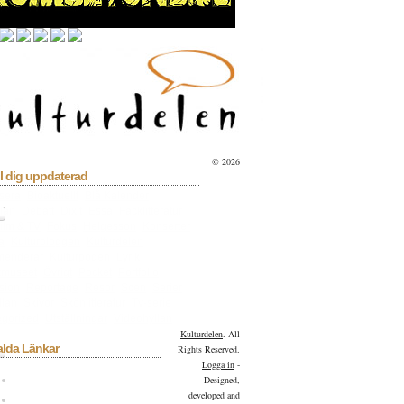
© 2026
l dig uppdaterad
sera
Bioaktuellt
Blå Kalender
lan
Debatt
Dixit
Essä
Facklitteratur
ilm & TV
Fokus
Helgesson
Konserter
a
Kulturbloggen
Kulturdelen
menderar
Kulturpoden
Lyrik
tmuseet
Övrigt
Pocket
Portfolio
sion
Reportage
Resor
Scen
Serier
llan
Skivor
Skönlitteratur
Tv-serie
gorized
Utställningar
Videohyllan
Kulturdelen
. All
alda Länkar
Rights Reserved.
Logga in
-
Kulturdelen på Facebook
Designed,
developed and
Kulturdelen på Twitter