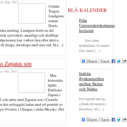
ril 26th, 2017
Utifrån
BLÅ KALENDER
Torgny
Lindgrens
Från
roman
Universitetsholmens
Dorés
horisont
ska nedslag. Lindgren berör en del
risk synvinkel; muntligt och skriftligt
dpersonen kan varken läsa eller skriva,
Den sämre
ill återge, återskapa med sina ord. Så […]
thailändaren i kvarteret
Den sämre […]
o Zapatas son
rs 18th, 2017
Inifrån
Min
flyttkarusellen
historiska
mellan Skåne
hjälte
och Närke
Emiliano
Zapata i
Det regnade när jag
52 och möte med Zapatas son i Cuautla
cyklade till macken i
 den nybyggda ladan med ett porträtt av
Kirseberg vid […]
byn Oventic i Chiapas i södra Mexiko. Det