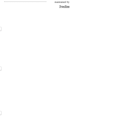
maintained by
TypeTree