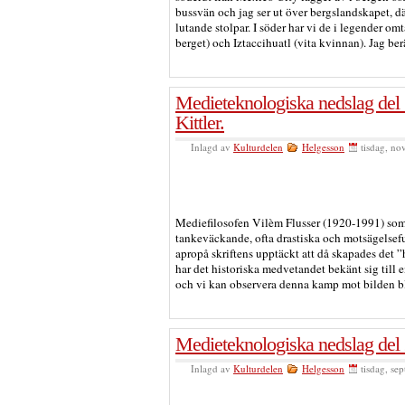
bussvän och jag ser ut över bergslandskapet, dä
lutande stolpar. I söder har vi de i legender 
berget) och Iztaccihuatl (vita kvinnan). Jag ber
Medieteknologiska nedslag del 
Kittler.
Inlagd av
Kulturdelen
Helgesson
tisdag, n
Mediefilosofen Vilèm Flusser (1920-1991) som 
tankeväckande, ofta drastiska och motsägelsef
apropå skriftens upptäckt att då skapades det 
har det historiska medvetandet bekänt sig til
och vi kan observera denna kamp mot bilden bl
Medieteknologiska nedslag del
Inlagd av
Kulturdelen
Helgesson
tisdag, se