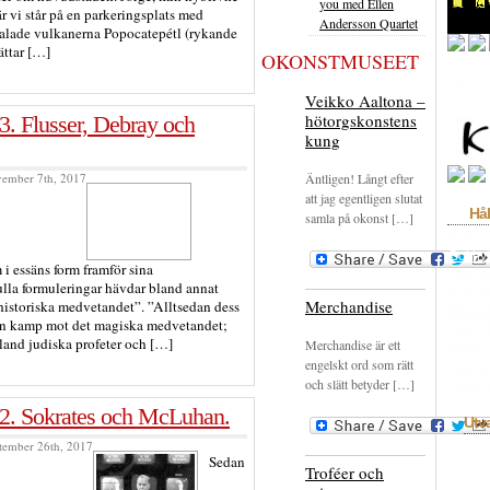
you med Ellen
r vi står på en parkeringsplats med
Andersson Quartet
omtalade vulkanerna Popocatepétl (rykande
ättar […]
OKONSTMUSEET
Veikko Aaltona –
hötorgskonstens
3. Flusser, Debray och
kung
ovember 7th, 2017
Äntligen! Långt efter
att jag egentligen slutat
Hål
samla på okonst […]
Annon
Bokhyl
i essäns form framför sina
Film
F
ulla formuleringar hävdar bland annat
Krönik
Merchandise
”historiska medvetandet”. ”Alltsedan dess
rekom
l en kamp mot det magiska medvetandet;
Okons
and judiska profeter och […]
Merchandise är ett
Recen
engelskt ord som rätt
Skivhy
och slätt betyder […]
Uncate
 2. Sokrates och McLuhan.
Utv
ptember 26th, 2017
Sedan
Troféer och