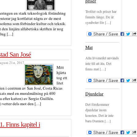
priser
Troféer och priser har
seringen en stark teknologisk förändring
funnits länge. De är
senterar jag kortfattat några av de mest
symboler för […]
soferna som förbinder kultur och teknik.
 den linjära alfabetiska skriften är nog
 Ong […]
Mat
tad San José
Alla livsmedel används
ugusti 21st, 2017
inte till att äta. Det
Mitt
finns mat […]
hjärta
tog ett
litet
en i centrum av San José, Costa Ricas
Djurdelar
ckats med en muralmålning på 400
 efter katten) av Sergio Guillén.
) vetter dels mot den […]
Det förekommer
djurdelar inom
konsten. Det är inte
bara Damien […]
. Finns kapitel i