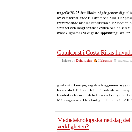
ungefär 20-25 år tillbaka pågår genom digitali
av vårt förhållande till skrift och bild. Här pre
framträdande mediehistorikerna eller mediefilo
Språket och långt senare skriften och då särskilt
mänsklighetens viktigaste uppfinning. Walter
Gatukonst i Costa Ricas huvuds
Inlagd av
Kulturdelen
Helgesson
måndag, a
glädjeskutt när jag såg den färggranna byggnad
huvudstad. Det var Hotel Presidente som smy
kvadratmeter med titeln Buscando al gato”(Leta
Målningen som blev färdig i februari i år (2017
Medieteknologiska nedslag del 1
verkligheten?