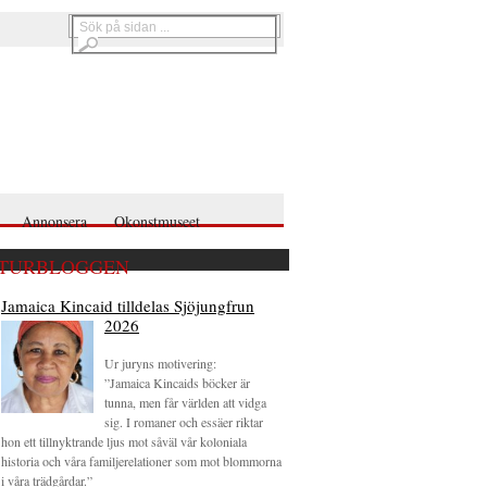
Annonsera
Okonstmuseet
TURBLOGGEN
Jamaica Kincaid tilldelas Sjöjungfrun
2026
Ur juryns motivering:
”Jamaica Kincaids böcker är
tunna, men får världen att vidga
sig. I romaner och essäer riktar
hon ett tillnyktrande ljus mot såväl vår koloniala
historia och våra familjerelationer som mot blommorna
i våra trädgårdar.”