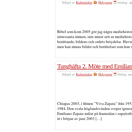
Inlagd av
Kulturdelen
Helgesson
onsdag, ap
Bibel som kom 2005 gör jag några mediehistori
intressanta ämnen, inte minst sett ur mediehisto
berättande, bildens och ordets betydelse. Huvu
men han minns bilder och berättelser som han v
Tunghäfta 2. Möte med Emilian
Inlagd av
Kulturdelen
Helgesson
lördag, ma
Chiapas 2003, i filmen ”Viva Zapata” från 19
1984. Den svala höglandsvinden sveper igenom
Emiliano Zapata målat på framsidan i zapatist
är i början av juni 2003 […]