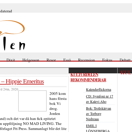
pdaterad
Dixit
Helgesson
Resor
Essä
Recension
Fokus
Debatt
KUL
KULTURDELEN
REKOMMENDERAR
 – Hippie Emeritus
ril 24th, 2020
Kalenderflickorna
2005 kom
CD: Symfoni nr 17
hans första
av Kalevi Aho
bok Vi
Bok: Trollskärvan
drog.
Jorden
av Torborg
d) och det var då han fick epitetet
Nedreaas
kom en uppföljning NO MAD LIVING. The
EMIL I
örlaget Fri Press. Sammanlagt blir det lite
LÖNNEBERGA