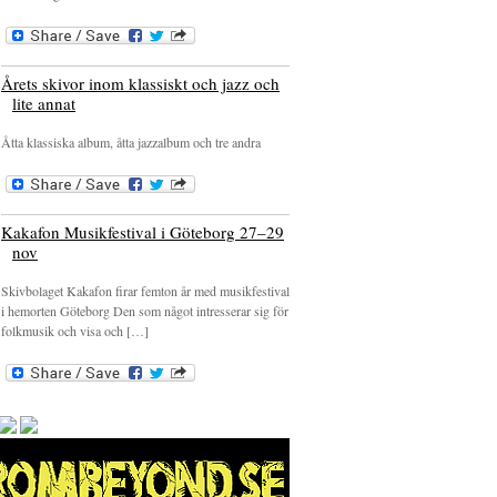
Årets skivor inom klassiskt och jazz och
lite annat
Åtta klassiska album, åtta jazzalbum och tre andra
Kakafon Musikfestival i Göteborg 27–29
nov
Skivbolaget Kakafon firar femton år med musikfestival
i hemorten Göteborg Den som något intresserar sig för
folkmusik och visa och […]