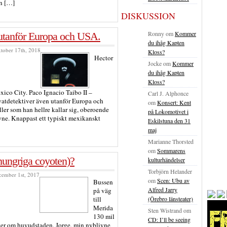
an […]
DISKUSSION
Ronny
om
Kommer
n utanför Europa och USA.
du ihåg Kapten
ktober 17th, 2018
Kloss?
Hector
Jocke
om
Kommer
du ihåg Kapten
Kloss?
ico City. Paco Ignacio Taibo II –
Carl J. Alphonce
ivatdetektiver även utanför Europa och
om
Konsert: Kent
ler som han hellre kallar sig, oberoende
på Lokomotivet i
yne. Knappast ett typiskt mexikanskt
Eskilstuna den 31
maj
Marianne Thorsted
om
Sommarens
ungriga coyoten)?
kulturhändelser
Torbjörn Helander
cember 1st, 2017
om
Scen: Ubu av
Bussen
Alfred Jarry
på väg
till
(Örebro länsteater)
Merida
Sten Wistrand
om
130 mil
CD: I’ll be seeing
ster om huvudstaden. Jorge, min nyblivne