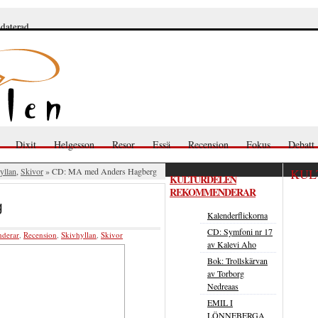
pdaterad
Dixit
Helgesson
Resor
Essä
Recension
Fokus
Debatt
yllan
,
Skivor
» CD: MA med Anders Hagberg
KUL
KULTURDELEN
REKOMMENDERAR
g
Kalenderflickorna
CD: Symfoni nr 17
nderar
,
Recension
,
Skivhyllan
,
Skivor
av Kalevi Aho
Bok: Trollskärvan
av Torborg
Nedreaas
EMIL I
LÖNNEBERGA