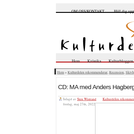
OM OSS/KONTAKT
Håll dig up
Hem
Krönika
Kulturbloggen
Hem
»
Kulturdelen rekommenderar
,
Recension
,
Skivh
CD: MA med Anders Hagber
Inlagd av
Sten Wistrand
Kulturdelen rekomme
fredag, maj 27th, 2022