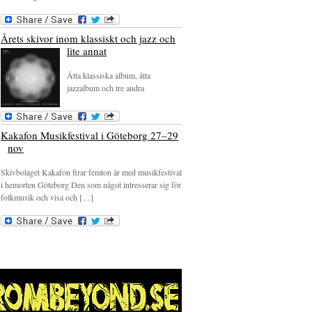
Årets skivor inom klassiskt och jazz och
lite annat
Åtta klassiska album, åtta
jazzalbum och tre andra
Kakafon Musikfestival i Göteborg 27–29
nov
Skivbolaget Kakafon firar femton år med musikfestival
i hemorten Göteborg Den som något intresserar sig för
folkmusik och visa och […]