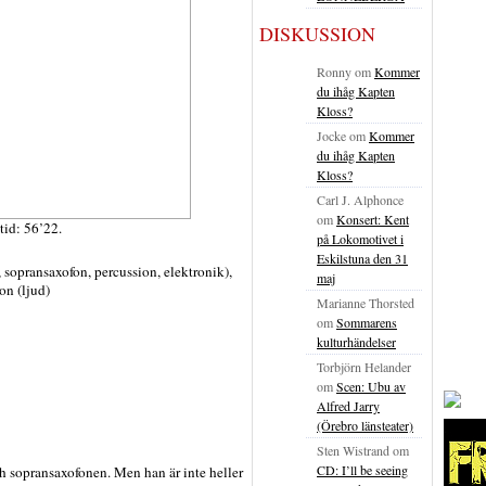
DISKUSSION
Ronny
om
Kommer
du ihåg Kapten
Kloss?
Jocke
om
Kommer
du ihåg Kapten
Kloss?
Carl J. Alphonce
om
Konsert: Kent
tid: 56’22.
på Lokomotivet i
Eskilstuna den 31
, sopransaxofon, percussion, elektronik),
maj
on (ljud)
Marianne Thorsted
om
Sommarens
kulturhändelser
Torbjörn Helander
om
Scen: Ubu av
Alfred Jarry
(Örebro länsteater)
Sten Wistrand
om
CD: I’ll be seeing
h sopransaxofonen. Men han är inte heller