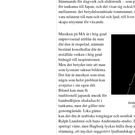
främmande för slagverk och elektronik – som 
för tankarna till Japan, och det visar sig också
mellanrum: det betydelsemättade tomrummet, 
vara relaterat till rum och tid och ljud, till li
skapa utrymme för växande.
Musiken på MA är i hög grad
improviserad utifrån de rum
där den är inspelad, närmare
bestämt konsthallar där de
utställda verken i hög grad
bidragit till inspirationen.
Men det betyder inte att man
som lyssnare saknar bilderna.
Det här är musiken som utan
några som helst problem kan
avnjutas i sin egen rätt.
Ibland kan man få
traditionell japansk musik för
bambuflöjten
shakuhachi
i
Ande
tankarna, men det gäller inte
(
genomgående. Lika gärna
kan det dra åt arabiska tongångar och nordisk v
Ralph Lundsten och hans Andromeda-studio. De
spretigt värre, men Hagberg lyckas hålla ihop a
stämning, ett mycket suggestivt ljudlandskap