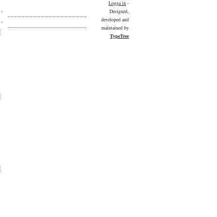
Logga in
-
Kulturdelen på Facebook
Designed,
developed and
Kulturdelen på Twitter
maintained by
TypeTree