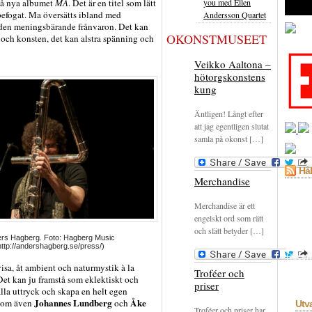
you med Ellen
på nya albumet
MA
. Det är en titel som lätt
 befogat. Ma översätts ibland med
Andersson Quartet
den meningsbärande frånvaron. Det kan
OKONSTMUSEET
vet och konsten, det kan alstra spänning och
Veikko Aaltona –
hötorgskonstens
kung
Äntligen! Långt efter
att jag egentligen slutat
samla på okonst […]
Hål
Merchandise
Annon
Bokhyl
Merchandise är ett
Film
F
engelskt ord som rätt
Krönik
och slätt betyder […]
rekom
rs Hagberg. Foto: Hagberg Music
Okons
http://andershagberg.se/press/)
Recen
isa, åt ambient och naturmystik à la
Skivhy
Troféer och
t kan ju framstå som eklektiskt och
Uncate
priser
lla uttryck och skapa en helt egen
Johannes Lundberg
Åke
 som även
och
Utv
Troféer och priser har