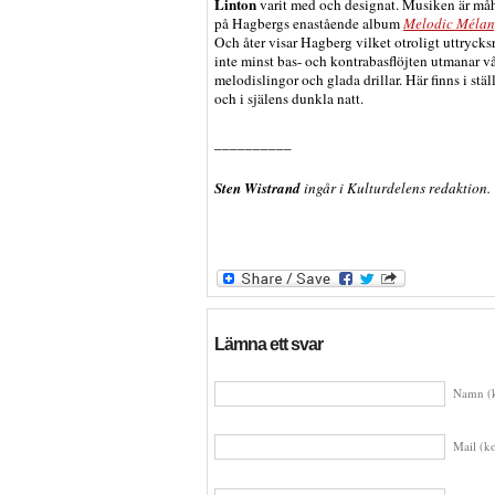
Linton
varit med och designat. Musiken är måh
på Hagbergs enastående album
Melodic Mélan
Och åter visar Hagberg vilket otroligt uttrycksr
inte minst bas- och kontrabasflöjten utmanar vå
melodislingor och glada drillar. Här finns i stäl
och i själens dunkla natt.
__________
Sten Wistrand
ingår i Kulturdelens redaktion.
Lämna ett svar
Namn (k
Mail (ko