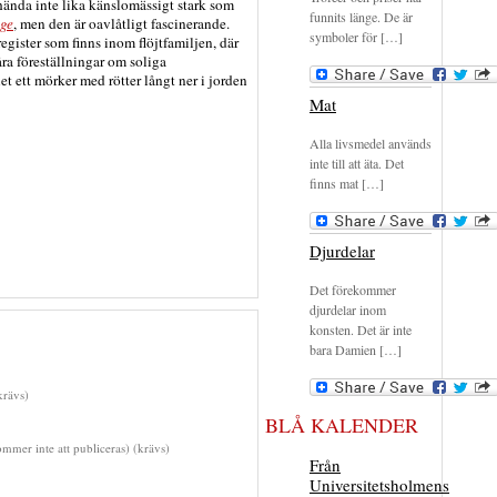
ända inte lika känslomässigt stark som
funnits länge. De är
ge
, men den är oavlåtligt fascinerande.
symboler för […]
egister som finns inom flöjtfamiljen, där
ra föreställningar om soliga
let ett mörker med rötter långt ner i jorden
Mat
Alla livsmedel används
inte till att äta. Det
finns mat […]
Djurdelar
Det förekommer
djurdelar inom
konsten. Det är inte
bara Damien […]
rävs)
BLÅ KALENDER
mmer inte att publiceras) (krävs)
Från
Universitetsholmens