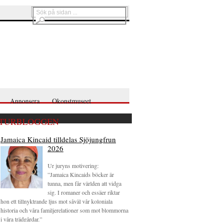
Annonsera
Okonstmuseet
TURBLOGGEN
Jamaica Kincaid tilldelas Sjöjungfrun
2026
Ur juryns motivering:
”Jamaica Kincaids böcker är
tunna, men får världen att vidga
sig. I romaner och essäer riktar
hon ett tillnyktrande ljus mot såväl vår koloniala
historia och våra familjerelationer som mot blommorna
i våra trädgårdar.”