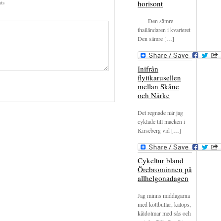
ts
horisont
Den sämre
thailändaren i kvarteret
Den sämre […]
Inifrån
flyttkarusellen
mellan Skåne
och Närke
Det regnade när jag
cyklade till macken i
Kirseberg vid […]
Cykeltur bland
Örebrominnen på
allhelgonadagen
Jag minns middagarna
med köttbullar, kalops,
kåldolmar med sås och