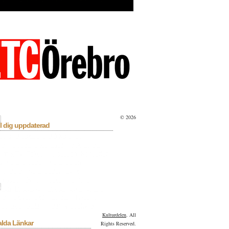
© 2026
l dig uppdaterad
sera
Bioaktuellt
Blå Kalender
lan
Debatt
Dixit
Essä
Facklitteratur
ilm & TV
Fokus
Helgesson
Konserter
a
Kulturbloggen
Kulturdelen
menderar
Kulturpoden
Lyrik
tmuseet
Övrigt
Pocket
Portfolio
sion
Reportage
Resor
Scen
Serier
llan
Skivor
Skönlitteratur
Tv-serie
gorized
Utställningar
Videohyllan
Kulturdelen
. All
alda Länkar
Rights Reserved.