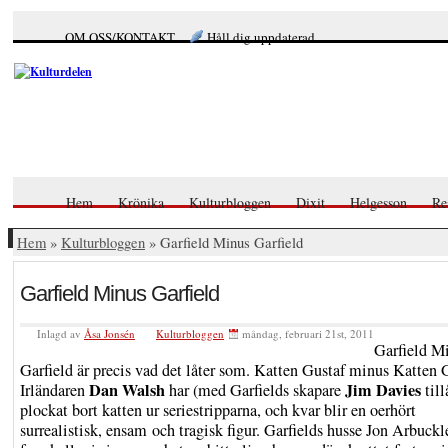
OM OSS/KONTAKT
Håll dig uppdaterad
Hem
Krönika
Kulturbloggen
Dixit
Helgesson
Re
Hem
»
Kulturbloggen
» Garfield Minus Garfield
Garfield Minus Garfield
Inlagd av
Åsa Jonsén
Kulturbloggen
måndag, februari 21st, 2011
Garfield M
Garfield är precis vad det låter som. Katten Gustaf minus Katten 
Dan Walsh
Jim Davies
Irländaren
har (med Garfields skapare
till
plockat bort katten ur seriestripparna, och kvar blir en oerhört
surrealistisk, ensam och tragisk figur. Garfields husse Jon Arbuckl