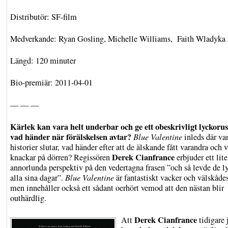
Distributör: SF-film
Medverkande: Ryan Gosling, Michelle Williams, Faith Wladyka 
Längd: 120 minuter
Bio-premiär: 2011-04-01
— — —
Kärlek kan vara helt underbar och ge ett obeskrivligt lyckoru
vad händer när förälskelsen avtar?
Blue Valentine
inleds där va
historier slutar, vad händer efter att de älskande fått varandra och
Derek Cianfrance
knackar på dörren? Regissören
erbjuder ett lite
annorlunda perspektiv på den vedertagna frasen ”och så levde de ly
alla sina dagar”.
Blue Valentine
är fantastiskt vacker och välskåde
men innehåller också ett sådant oerhört vemod att den nästan blir
outhärdlig.
Derek Cianfrance
Att
tidigare 