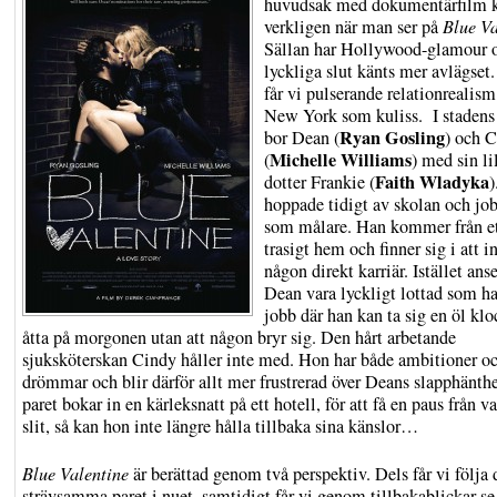
huvudsak med dokumentärfilm 
verkligen när man ser på
Blue Va
Sällan har Hollywood-glamour 
lyckliga slut känts mer avlägset. 
får vi pulserande relationrealis
New York som kuliss. I stadens
Ryan Gosling
bor Dean (
) och 
Michelle Williams
(
) med sin li
Faith Wladyka
dotter Frankie (
)
hoppade tidigt av skolan och jo
som målare. Han kommer från e
trasigt hem och finner sig i att i
någon direkt karriär. Istället anse
Dean vara lyckligt lottad som ha
jobb där han kan ta sig en öl kl
åtta på morgonen utan att någon bryr sig. Den hårt arbetande
sjuksköterskan Cindy håller inte med. Hon har både ambitioner o
drömmar och blir därför allt mer frustrerad över Deans slapphänth
paret bokar in en kärleksnatt på ett hotell, för att få en paus från 
slit, så kan hon inte längre hålla tillbaka sina känslor…
Blue Valentine
är berättad genom två perspektiv. Dels får vi följa 
strävsamma paret i nuet, samtidigt får vi genom tillbakablickar se