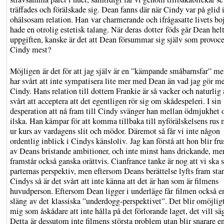
träffades och förälskade sig. Dean fanns där när Cindy var på glid i
ohälsosam relation. Han var charmerande och ifrågasatte livets bo
hade en otrolig estetisk talang. När deras dotter föds går Dean helt
uppgiften, kanske är det att Dean försummar sig själv som provoce
Cindy mest?
Möjligen är det för att jag själv är en ”kämpande småbarnsfar” me
har svårt att inte sympatisera lite mer med Dean än vad jag gör m
Cindy. Hans relation till dottern Frankie är så vacker och naturlig 
svårt att acceptera att det egentligen rör sig om skådespeleri. I sin
desperation att nå fram till Cindy svänger han mellan ödmjukhet 
ilska. Han kämpar för att komma tillbaka till nyförälskelsens rus 
ur kurs av vardagens slit och mödor. Däremot så får vi inte någon
ordentlig inblick i Cindys känsloliv. Jag kan förstå att hon blir fru
av Deans bristande ambitioner, och inte minst hans drickande, me
framstår också ganska orättvis. Cianfrance tanke är nog att vi ska 
parternas perspektiv, men eftersom Deans berättelse lyfts fram sta
Cindys så är det svårt att inte känna att det är han som är filmens
huvudperson. Eftersom Dean ligger i underläge får filmen också e
släng av det klassiska ”underdogg-perspektivet”. Det blir omöjligt
mig som åskådare att inte hålla på det förlorande laget, det vill s
Detta är dessutom inte filmens största problem utan blir snarare e