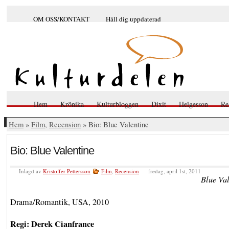
OM OSS/KONTAKT
Håll dig uppdaterad
Hem
Krönika
Kulturbloggen
Dixit
Helgesson
Re
Hem
»
Film
,
Recension
» Bio: Blue Valentine
Bio: Blue Valentine
Inlagd av
Kristoffer Pettersson
Film
,
Recension
fredag, april 1st, 2011
Blue Val
Drama/Romantik, USA, 2010
Regi: Derek Cianfrance