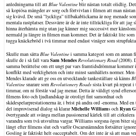
anledningarna till att
Blue Valentine
blir nästan totalt olidlig. Det
så kopiösa mängder av sorg och förtvivlan i filmen att man nästan
sig kvävd. De små ”lyckliga” tillbakablickarna är nog menade s
mentala rastplatser. Dessvärre är de är inte tillräckliga för att jag 
hinna återhämta mig utan jag känner mig successivt mer känslom
nermald ju längre in filmen man kommer. Det är faktiskt lite som 
tugga knäckebröd i två timmar med endast vinäger som strupfukta
Skulle man sätta
Blue Valentine
i samma kategori som en annan f
Sam Mendes
skulle de i så fall vara
Revolutionary Road
(2008). D
samma berättelse om ett ungt par vars framtidsdrömmar kommer 
konflikt med verkligheten och inte minst samhällets normer. Men 
Mendes klarade att ge oss en utvecklande tankeställare så känns
Bl
Valentine
snarare som
Revolutionery Roads
sista kvart på repeat i 
timmar, om ni förstår vad jag menar. Detta är väldigt synd efters
filmens foto och ljudlandskap är otroligt fint samordnat och
skådespelarprestationerna är, i brist på andra ord -enorma.
Med en t
Michelle William
Ryan G
del improviserad dialog så klarar
s och
övertygande att svänga mellan passionerad kärlek till att cirkulera
varandra som två utsvultna vargar. Williams sorgsna ögon biter si
långt efter filmens slut och varför Oscarsnämnden fortsätter ignore
Gosling är faktiskt helt oacceptabelt. Om det inte är så att man ve