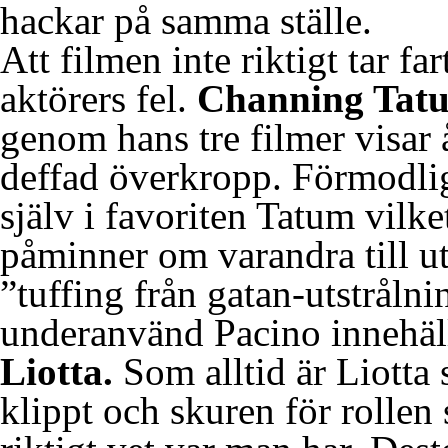
hackar på samma ställe.
Att filmen inte riktigt tar fa
aktörers fel.
Channing Tat
genom hans tre filmer visar å
deffad överkropp. Förmodli
själv i favoriten Tatum vilke
påminner om varandra till u
”tuffing från gatan-utstråln
underanvänd Pacino innehäl
Liotta.
Som alltid är Liotta 
klippt och skuren för rolle