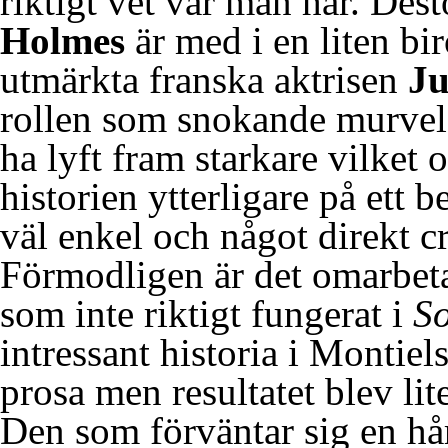
riktigt vet var man har. Dest
Holmes
är med i en liten bir
utmärkta franska aktrisen
Ju
rollen som snokande murvel.
ha lyft fram starkare vilket
historien ytterligare på ett 
väl enkel och något direkt 
Förmodligen är det omarbeta
som inte riktigt fungerat i
S
intressant historia i Montie
prosa men resultatet blev lit
Den som förväntar sig en h