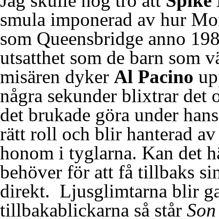
Jag skulle nog tro att
Spike 
smula imponerad av hur Monti
som Queensbridge anno 1986
utsatthet som de barn som väx
misären dyker
Al Pacino
upp
några sekunder blixtrar det 
det brukade göra under hans g
rätt roll och blir hanterad av
honom i tyglarna. Kan det h
behöver för att få tillbaks s
direkt. Ljusglimtarna blir g
tillbakablickarna så står
Son