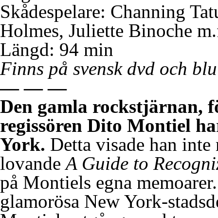
Skådespelare: Channing Tatu
Holmes, Juliette Binoche m.f
Längd: 94 min
Finns på svensk dvd och blu
— — —
Den gamla rockstjärnan, f
regissören Dito Montiel ha
York.
Detta visade han inte m
lovande
A Guide to Recogni
på Montiels egna memoarer. 
glamorösa New York-stadsde