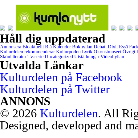
Håll dig uppdaterad
Annonsera
Bioaktuellt
Blå Kalender
Bokhyllan
Debatt
Dixit
Essä
Fack
Kulturdelen rekommenderar
Kulturpoden
Lyrik
Okonstmuseet
Övrigt
Skönlitteratur
Tv-serie
Uncategorized
Utställningar
Videohyllan
Utvalda Länkar
Kulturdelen på Facebook
Kulturdelen på Twitter
ANNONS
© 2026
Kulturdelen
. All Ri
Designed, developed and m