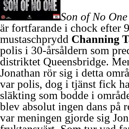
Son of No One
är fortfarande i chock efter 
mustaschprydd
Channing 
polis i 30-årsåldern som preci
distriktet Queensbridge. Men
Jonathan rör sig i detta områ
var polis, dog i tjänst fick han
släkting som bodde i områd
blev absolut ingen dans på r
var meningen gjorde sig Jona
fruktansvärt. Som tur vad f