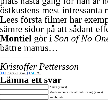
plats nästa gång för han är 
östkustens mest intressanta
Lee
s första filmer har exe
sämre sidor på att sådant eff
Montiel
gör i
Son of No On
bättre manus…
— — —
Kristoffer Pettersson
Lämna ett svar
Namn (krävs)
Mail (kommer inte att publiceras) (krävs)
Webbplats