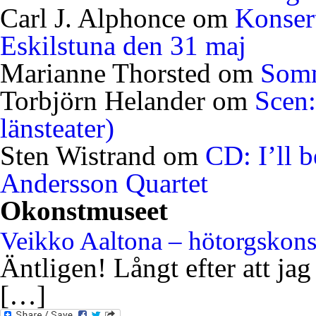
Carl J. Alphonce
om
Konser
Eskilstuna den 31 maj
Marianne Thorsted
om
Somm
Torbjörn Helander
om
Scen:
länsteater)
Sten Wistrand
om
CD: I’ll 
Andersson Quartet
Okonstmuseet
Veikko Aaltona – hötorgskon
Äntligen! Långt efter att jag
[…]