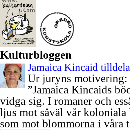
Kulturbloggen
Jamaica Kincaid tilldel
Ur juryns motivering:
”Jamaica Kincaids böck
vidga sig. I romaner och essä
ljus mot såväl vår koloniala 
som mot blommorna i våra t