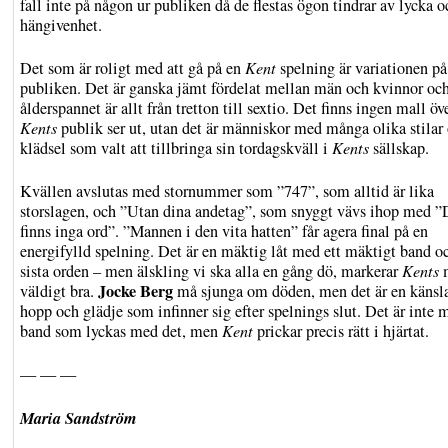
fall inte på någon ur publiken då de flestas ögon tindrar av lycka o
hängivenhet.
Det som är roligt med att gå på en
Kent
spelning är variationen på
publiken. Det är ganska jämt fördelat mellan män och kvinnor oc
ålderspannet är allt från tretton till sextio. Det finns ingen mall öv
Kents
publik ser ut, utan det är människor med många olika stilar
klädsel som valt att tillbringa sin tordagskväll i
Kents
sällskap.
Kvällen avslutas med stornummer som ”747”, som alltid är lika
storslagen, och ”Utan dina andetag”, som snyggt vävs ihop med ”
finns inga ord”. ”Mannen i den vita hatten” får agera final på en
energifylld spelning. Det är en mäktig låt med ett mäktigt band o
sista orden – men älskling vi ska alla en gång dö, markerar
Kents
Jocke Berg
väldigt bra.
må sjunga om döden, men det är en känsl
hopp och glädje som infinner sig efter spelnings slut. Det är inte
band som lyckas med det, men
Kent
prickar precis rätt i hjärtat.
— — —
Maria Sandström