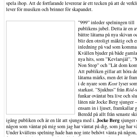
spela ihop. Att de fortfarande levererar är ett tecken på att de verk
lever för musiken och brinner för skapandet.
”999” inleder spelningen till
publikens jubel. Detta är en a
bättre låtarna på nya skivan o
blir den otroligt mäktig och e
inledning på vad som komma 
Kvällen bjuder på både gaml
nya hits, som ”Kevlarsjäl”, 
Non Stop” och ”Låt dom ko
Att publiken gillar att höra de
låtarna märks, men det är fram
i de nyare som
Kent
lyser so
starkast. ”Sjukhus” från
Röd
-
funkar oväntat bra live och slu
låten när Jocke Berg sjunger –
ensam in i ljuset, framkallar 
Beredd på allt från senaste sk
Jocke Berg
igång publiken och är en låt att sjunga med i.
sjunger
någon som väntar på mig som jag har väntat på dig, som jag har v
Under kvällens spelning hade han nog inte behövt vänta på någon, 