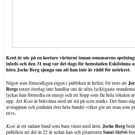
Kent är ute på en kortare vårturné innan sommarens spelning
inleds och den 31 maj var det dags för hemstaden Eskilstuna at
höra Jocke Berg sjunga om att han inte är rädd för mörkret.
Joc
Något som förmodligen ingen i publiken är heller, för trots att
Bergs
texter överlag inte handlar om de allra lyckligaste stunderna
lyckas han förmedla en energi och ett hopp som får hela lokalen at
upp. Att
Kent
är bekväma med att stå på scen märks. Det finns nå
avslappnat och jordnära över hela bandet vilket gör att man som p
trivs.
Jocke Berg
Kent
är ett sådant band som bara växer med åren.
berät
Sami Sirivö
publiken att det är 22 år sedan han och gitarristen
bör