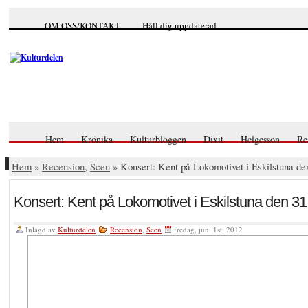
OM OSS/KONTAKT
Håll dig uppdaterad
Hem
Krönika
Kulturbloggen
Dixit
Helgesson
Re
Hem
»
Recension
,
Scen
» Konsert: Kent på Lokomotivet i Eskilstuna de
Konsert: Kent på Lokomotivet i Eskilstuna den 31
Inlagd av
Kulturdelen
Recension
,
Scen
fredag, juni 1st, 2012