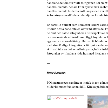
handlade det om svartvita fotografier. För en 
handkolorerade. Senare kom dyrare men snabbt 
handkolorerade bilderna höll längre och var all
koloreringen medförde att detaljerna kunde fris
En särskild variant som kom efter Andra världsk
utförde dessa hade ofta en omvänd affärsidé. Fö
de runt och sålde fotografierna till respektive
denna omvända affärsidé som flygfotograferna 
aggressiv marknadsföring. Det var få bönder o
med sina färdiga fotografier. Rätt dyrt var det oc
skillnad från en del av målningarna, helt värde
fotografier av likadana röda hus med likadana v
—
Peter Ekström
I Okonstmuseets samlingar ingick ingen gåramå
bilder kommer från annat håll. Klicka på bilden