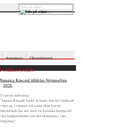
Annonsera
Okonstmuseet
TURBLOGGEN
Jamaica Kincaid tilldelas Sjöjungfrun
2026
Ur juryns motivering:
”Jamaica Kincaids böcker är tunna, men får världen att
vidga sig. I romaner och essäer riktar hon ett
tillnyktrande ljus mot såväl vår koloniala historia och
våra familjerelationer som mot blommorna i våra
trädgårdar.”