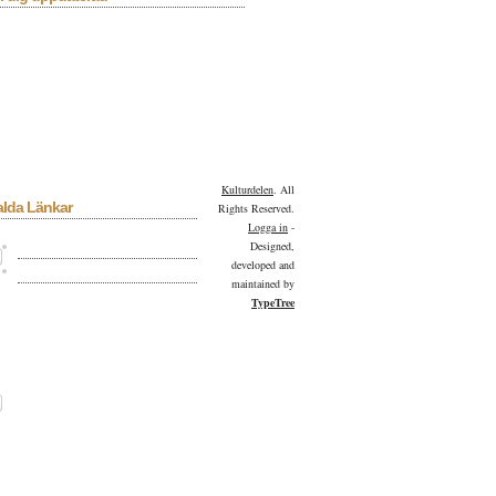
sera
Bioaktuellt
Blå Kalender
lan
Debatt
Dixit
Essä
Facklitteratur
ilm & TV
Fokus
Helgesson
Konserter
a
Kulturbloggen
Kulturdelen
menderar
Kulturpoden
Lyrik
tmuseet
Övrigt
Pocket
Portfolio
sion
Reportage
Resor
Scen
Serier
llan
Skivor
Skönlitteratur
Tv-serie
gorized
Utställningar
Videohyllan
Kulturdelen
. All
alda Länkar
Rights Reserved.
Logga in
-
Kulturdelen på Facebook
Designed,
developed and
Kulturdelen på Twitter
maintained by
TypeTree