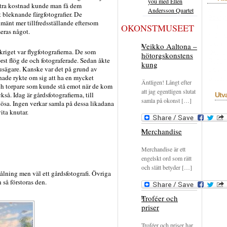
you med Ellen
extra kostnad kunde man få dem
Annon
Andersson Quartet
bleknande färgfotografier. De
Bokhyl
mänt mer tillfredsställande eftersom
OKONSTMUSEET
Film
F
eras något.
Krönik
rekom
Veikko Aaltona –
riget var flygfotografierna. De som
Okons
hötorgskonstens
rst flög de och fotograferade. Sedan åkte
Recen
kung
 husägare. Kanske var det på grund av
Skivhy
hade rykte om sig att ha en mycket
Uncate
Äntligen! Långt efter
ch torpare som kunde stå emot när de kom
att jag egentligen slutat
kså. Idag är gårdsfotografierna, till
Utv
samla på okonst […]
lösa. Ingen verkar samla på dessa likadana
ita knutar.
Merchandise
Merchandise är ett
engelskt ord som rätt
och slätt betyder […]
lning men väl ett gårdsfotografi. Övriga
 så förstoras den.
Troféer och
priser
Troféer och priser har