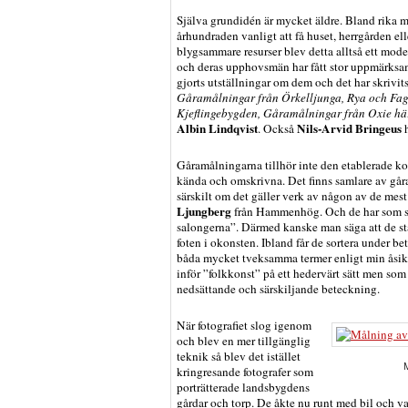
Själva grundidén är mycket äldre. Bland rika 
århundraden vanligt att få huset, herrgården el
blygsammare resurser blev detta alltså ett mod
och deras upphovsmän har fått stor uppmärksam
gjorts utställningar om dem och det har skrivit
Gåramålningar från Örkelljunga, Rya och Fag
Kjeflingebygden, Gåramålningar från Oxie h
Albin Lindqvist
Nils-Arvid Bringeus
. Också
h
Gåramålningarna tillhör inte den etablerade kon
kända och omskrivna. Det finns samlare av gåra
särskilt om det gäller verk av någon av de me
Ljungberg
från Hammenhög. Och de har som sagt
salongerna”. Därmed kanske man säga att de st
foten i okonsten. Ibland får de sortera under b
båda mycket tveksamma termer enligt min åsikt
inför ”folkkonst” på ett hedervärt sätt men som 
nedsättande och särskiljande beteckning.
När fotografiet slog igenom
och blev en mer tillgänglig
teknik så blev det istället
M
kringresande fotografer som
porträtterade landsbygdens
gårdar och torp. De åkte nu runt med bil och v