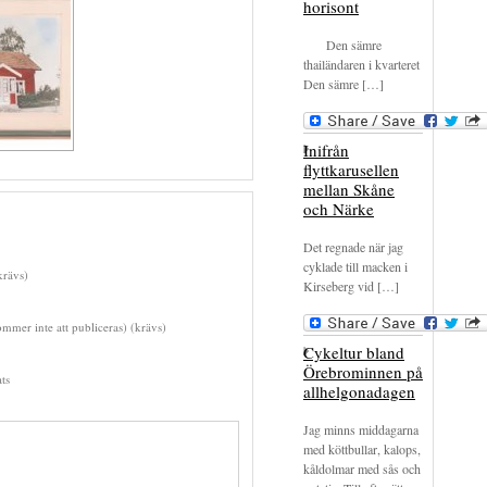
horisont
Den sämre
thailändaren i kvarteret
Den sämre […]
Inifrån
flyttkarusellen
mellan Skåne
och Närke
Det regnade när jag
cyklade till macken i
rävs)
Kirseberg vid […]
mmer inte att publiceras) (krävs)
Cykeltur bland
Örebrominnen på
ts
allhelgonadagen
Jag minns middagarna
med köttbullar, kalops,
kåldolmar med sås och