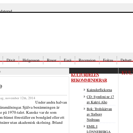
pdaterad
Dixit
Helgesson
Resor
Essä
Recension
Fokus
Debatt
e
KUL
KULTURDELEN
REKOMMENDERAR
e
Kalenderflickorna
CD: Symfoni nr 17
ag, november 12th, 2014
av Kalevi Aho
Under andra halvan
 gåramålningar. Själva benämningen är
Bok: Trollskärvan
ne på 1970-talet. Kanske var de som
av Torborg
 främst föreställer en bondgård eller ett
Nedreaas
stnärer utan akademisk skolning. Ibland
EMIL I
LÖNNEBERGA