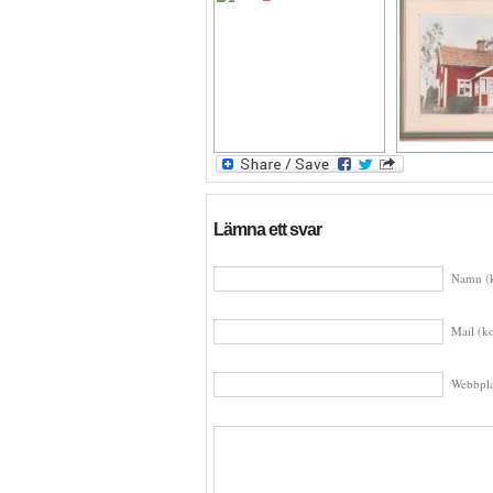
Lämna ett svar
Namn (k
Mail (ko
Webbpla