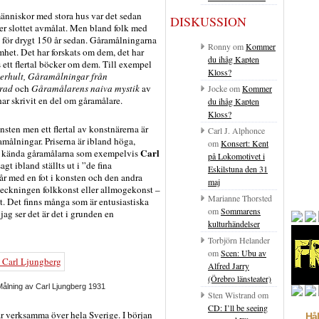
människor med stora hus var det sedan
DISKUSSION
ler slottet avmålat. Men bland folk med
e för drygt 150 år sedan. Gåramålningarna
Ronny
om
Kommer
het. Det har forskats om dem, det har
du ihåg Kapten
s ett flertal böcker om dem. Till exempel
Kloss?
erhult, Gåramålningar från
ärad
och
Gåramålarens naiva mystik
av
Jocke
om
Kommer
ar skrivit en del om gåramålare.
du ihåg Kapten
Kloss?
sten men ett flertal av konstnärerna är
Carl J. Alphonce
målningar. Priserna är ibland höga,
om
Konsert: Kent
Carl
st kända gåramålarna som exempelvis
på Lokomotivet i
 ibland ställts ut i ”de fina
Eskilstuna den 31
år med en fot i konsten och den andra
maj
eteckningen folkkonst eller allmogekonst –
Marianne Thorsted
. Det finns många som är entusiastiska
om
Sommarens
jag ser det är det i grunden en
kulturhändelser
Torbjörn Helander
om
Scen: Ubu av
Alfred Jarry
(Örebro länsteater)
ålning av Carl Ljungberg 1931
Sten Wistrand
om
CD: I’ll be seeing
ar verksamma över hela Sverige. I början
Hål