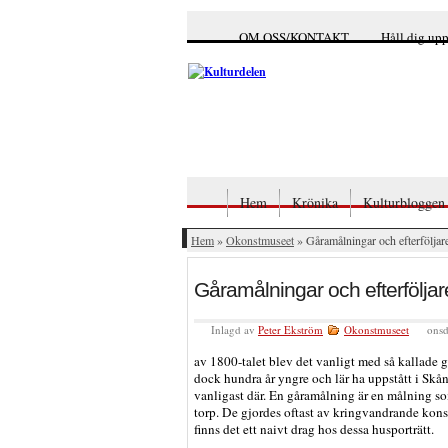
OM OSS/KONTAKT
Håll dig up
Hem
Krönika
Kulturbloggen
Hem
»
Okonstmuseet
» Gåramålningar och efterföljar
Gåramålningar och efterföljar
Inlagd av
Peter Ekström
Okonstmuseet
onsd
av 1800-talet blev det vanligt med så kallade
dock hundra år yngre och lär ha uppstått i Skå
vanligast där. En gåramålning är en målning som
torp. De gjordes oftast av kringvandrande kon
finns det ett naivt drag hos dessa husporträtt.