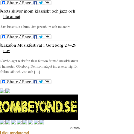
Årets skivor inom klassiskt och jazz och
lite annat
Åtta klassiska album, åtta jazzalbum och tre andra
Kakafon Musikfestival i Göteborg 27–29
nov
Skivbolaget Kakafon firar femton år med musikfestival
i hemorten Göteborg Den som något intresserar sig för
folkmusik och visa och […]
© 2026
l dig uppdaterad