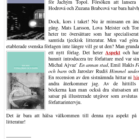
för Jachým Topol. Försöken att lansera 
Hodrová och Zuzana Brabcová var bara halvh
Dock, kors i taket! Nu är minsann en än
gång. Mats Larsson, Lova Meister och To
heter tre översättare som har specialisera
samtida tjeckisk litteratur. Men vad gö
etablerade svenska förlagen inte längre vill ge ut den? Man grunda
Aspekt
ett nytt förlag.
Det heter
och har 
hunnit introducera tre författare med var si
Michal Ajvaz’
En annan stad
, Emil Hakls
F
och barn
och Jaroslav Rudiš
Himmel under
En recension av den sistnämnda hittar ni
hä
andra återkommer jag. Av de hittills 
böckerna kan man också dra slutsatsen at
satsar på illustrerade utgåvor som avsluta
författarintervju.
Det är bara att hälsa välkommen till denna nya aspekt på 
litteratur!
__________