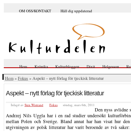
OM OSS/KONTAKT
Håll dig uppdaterad
Hem
Krönika
Kulturbloggen
Dixit
Helgesson
Re
Hem
»
Fokus
» Aspekt – nytt förlag för tjeckisk litteratur
Aspekt – nytt förlag för tjeckisk litteratur
Inlagd av
Sten Wistrand
Fokus
söndag, mars 6th, 2011
Den nyss avlidne s
Andrzej Nils Uggla har i en rad studier undersökt kulturförbin
mellan Polen och Sverige. Bland annat har han visat hur den
utgivningen av polsk litteratur har varit beroende av två saker: 