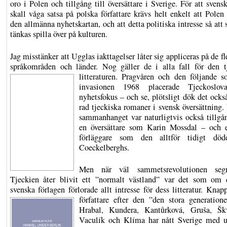
oro i Polen och tillgång till översättare i Sverige. För att svens
skall våga satsa på polska författare krävs helt enkelt att Polen
den allmänna nyhetskartan, och att detta politiska intresse så att
tänkas spilla över på kulturen.
Jag misstänker att Ugglas iakttagelser låter sig appliceras på de f
språkområden och länder. Nog gäller de i alla fall för den t
litteraturen.
Pragvåren och den följande so
invasionen 1968 placerade Tjeckoslov
nyhetsfokus – och se, plötsligt dök det ocks
rad tjeckiska romaner i svensk översättning.
sammanhanget var naturligtvis också tillgån
en översättare som Karin Mossdal – och 
förläggare som den alltför tidigt dö
Coeckelberghs.
Men när väl sammetsrevolutionen seg
Tjeckien åter blivit ett ”normalt västland” var det som om 
svenska förlagen förlorade allt intresse för dess litteratur.
Knapp
författare efter den ”den stora generatio
Hrabal, Kundera, Kantůrková, Gruša, Škv
Vaculík och Klíma har nått Sverige med 