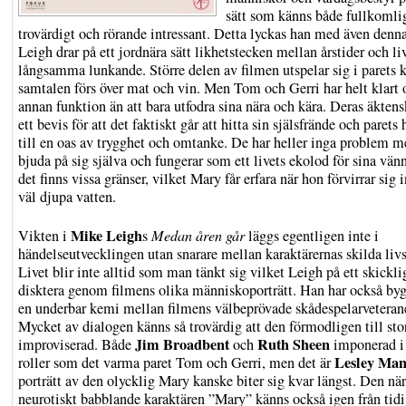
sätt som känns både fullkomli
trovärdigt och rörande intressant. Detta lyckas han med även denn
Leigh drar på ett jordnära sätt likhetstecken mellan årstider och li
långsamma lunkande. Större delen av filmen utspelar sig i parets 
samtalen förs över mat och vin. Men Tom och Gerri har helt klart 
annan funktion än att bara utfodra sina nära och kära. Deras äktens
ett bevis för att det faktiskt går att hitta sin själsfrände och parets
till en oas av trygghet och omtanke. De har heller inga problem m
bjuda på sig själva och fungerar som ett livets ekolod för sina vä
det finns vissa gränser, vilket Mary får erfara när hon förvirrar sig i
väl djupa vatten.
Mike Leigh
Vikten i
s
Medan åren går
läggs egentligen inte i
händelseutvecklingen utan snarare mellan karaktärernas skilda liv
Livet blir inte alltid som man tänkt sig vilket Leigh på ett skicklig
disktera genom filmens olika människoporträtt. Han har också by
en underbar kemi mellan filmens välbeprövade skådespelarveterane
Mycket av dialogen känns så trovärdig att den förmodligen till stor
Jim Broadbent
Ruth Sheen
improviserad. Både
och
imponerad i
Lesley Man
roller som det varma paret Tom och Gerri, men det är
porträtt av den olycklig Mary kanske biter sig kvar längst. Den nä
neurotiskt babblande karaktären ”Mary” känns också igen från tidi