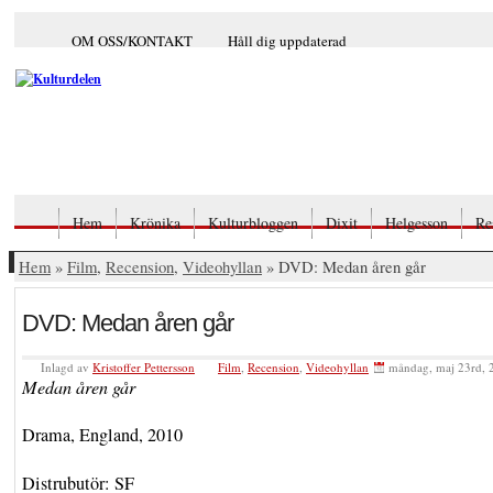
OM OSS/KONTAKT
Håll dig uppdaterad
Hem
Krönika
Kulturbloggen
Dixit
Helgesson
Re
Hem
»
Film
,
Recension
,
Videohyllan
» DVD: Medan åren går
DVD: Medan åren går
Inlagd av
Kristoffer Pettersson
Film
,
Recension
,
Videohyllan
måndag, maj 23rd, 
Medan åren går
Drama, England, 2010
Distrubutör: SF