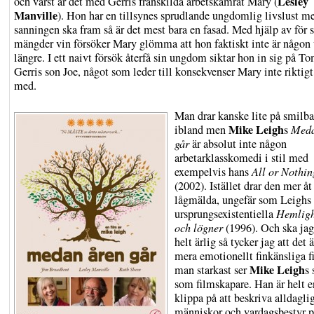
Lesley
och värst är det med Gerris frånskilda arbetskamrat Mary (
Manville
). Hon har en tillsynes sprudlande ungdomlig livslust 
sanningen ska fram så är det mest bara en fasad. Med hjälp av för s
mängder vin försöker Mary glömma att hon faktiskt inte är någo
längre. I ett naivt försök återfå sin ungdom siktar hon in sig på T
Gerris son Joe, något som leder till konsekvenser Mary inte riktigt
med.
Man drar kanske lite på smilb
Mike Leigh
ibland men
s
Meda
går
är absolut inte någon
arbetarklasskomedi i stil med
exempelvis hans
All or Nothin
(2002). Istället drar den mer åt
lågmälda, ungefär som Leighs
ursprungsexistentiella
Hemligh
och lögner
(1996). Och ska jag
helt ärlig så tycker jag att det ä
mera emotionellt finkänsliga f
Mike Leigh
man starkast ser
s 
som filmskapare. Han är helt e
klippa på att beskriva alldagli
människor och vardagsbestyr p