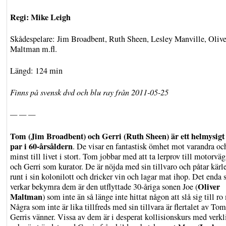
Regi: Mike Leigh
Skådespelare:
Jim Broadbent, Ruth Sheen, Lesley Manville, Olive
Maltman m.fl.
Längd: 124 min
Finns på svensk dvd och blu ray från 2011-05-25
— — —
Tom (Jim Broadbent) och Gerri (Ruth Sheen) är ett helmysigt
par i 60-årsåldern
. De visar en fantastisk ömhet mot varandra oc
minst till livet i stort. Tom jobbar med att ta lerprov till motorv
och Gerri som kurator. De är nöjda med sin tillvaro och påtar kärle
runt i sin kolonilott och dricker vin och lagar mat ihop. Det enda
Oliver
verkar bekymra dem är den utflyttade 30-åriga sonen Joe (
Maltman
) som inte än så länge inte hittat någon att slå sig till ro
Några som inte är lika tillfreds med sin tillvara är flertalet av To
Gerris vänner. Vissa av dem är i desperat kollisionskurs med verk