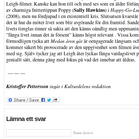
Leigh-filmer. Kanske kan hon till och med ses som en äldre förlä
Sally Hawkins
av charmiga fnittertippan Poppy (
) i
Happy-Go-Lu
(2008), men nu fördjupad i en existentiell kris. Slutsatsen kvarstår
det är hur du möter livet som blir avgörande för din framtid. Sande
livets timglas rinner så sakta att den känns oändlig men uppmanin
”fånga livet innan det är försent” känns högst relevant . Vissa ko
förmodligen tycka att
Medan åren går
är oengagerade långsam oc
kommer säkert bli provocerade av den uppgivenhet som filmen äve
med sig. Själv tycker jag att Leigh åter lyckas fånga vardagslivet p
geniallt sätt, denna gång med fokus på vad det innebar att åldras.
— — —
Kristoffer Pettersson
ingår i Kulturdelens redaktion
Lämna ett svar
Namn (krävs)