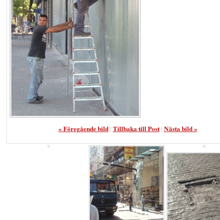
« Föregående bild
|
Tillbaka till Post
|
Nästa bild »