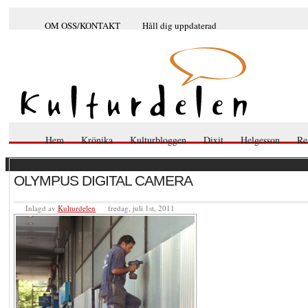
OM OSS/KONTAKT
Håll dig uppdaterad
Hem
Krönika
Kulturbloggen
Dixit
Helgesson
Re
OLYMPUS DIGITAL CAMERA
Inlagd av
Kulturdelen
fredag, juli 1st, 2011