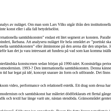
 analys av nuläget. Om man som Lars Vilks utgår ifrån den institutionell
e konst eller i alla fall betydelselöst.
ternationella samtidskonsten” endast ett litet segment av konsten. Parall
binderi, Ikebana. Att analysera nuläget för hela området av ”poetiskt sk
ionella samtidskonsten” eller åtminstone på den arena där den utspelas. Ja
 därför kan det ju vara intressant att fundera på vad som kan komma istäl
sterländska konstscenen sedan början på 1990-talet. Konstnärliga perio
tmodernism. 1993-? Den internationella samtidskonsten. Denna kännete
tid har legat på idé, koncept snarare än form och utförande. Det finns oc
 liksom video, performance och relationell estetik. Ett drag som dessa h
e modernism och samtidskonst har måleriet dödförklarats ett flertal gån
rafik och textil har länge varit ute, nästan stendöda. Gränsområdet gen