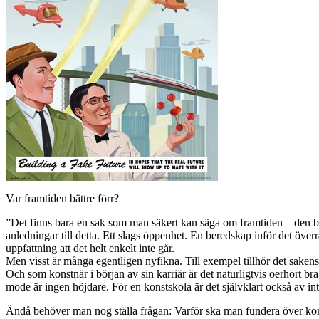
Var framtiden bättre förr?
”Det finns bara en sak som man säkert kan säga om framtiden – den blir 
anledningar till detta. Ett slags öppenhet. En beredskap inför det öve
uppfattning att det helt enkelt inte går.
Men visst är många egentligen nyfikna. Till exempel tillhör det sakens n
Och som konstnär i början av sin karriär är det naturligtvis oerhört bra 
mode är ingen höjdare. För en konstskola är det självklart också av intr
Ändå behöver man nog ställa frågan: Varför ska man fundera över konst