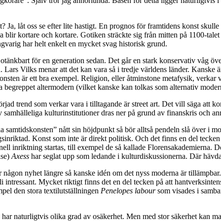
körare”. Själv tror jag annorlunda. Basen för detta ligger naturligtvis i a
? Ja, låt oss se efter lite hastigt. En prognos för framtidens konst skull
na blir kortare och kortare. Gotiken sträckte sig från mitten på 1100-tal
ngvarig har helt enkelt en mycket svag historisk grund.
ar otänkbart för en generation sedan. Det går en stark konservativ våg 
Lars Vilks menar att det kan vara så i tredje världens länder. Kanske är
onsten är ett bra exempel. Religion, eller åtminstone metafysik, verkar 
ra begreppet altermodern (vilket kanske kan tolkas som alternativ modern
ad trend som verkar vara i tilltagande är street art. Det vill säga att 
samhälleliga kulturinstitutioner dras ner på grund av finanskris och anna
 samtidskonsten” nått sin höjdpunkt så bör alltså pendeln slå över i mot
nriktad. Konst som inte är direkt politisk. Och det finns en del tecken 
l inriktning startas, till exempel de så kallade Florensakademierna. Den
lse)
Axess
har seglat upp som ledande i kulturdiskussionerna. Där hävdas
är någon nyhet längre så kanske idén om det nyss moderna är tillämpbar. 
intressant. Mycket riktigt finns det en del tecken på att hantverksintensi
mpel den stora textilutställningen
Penelopes labour
som visades i samba
na har naturligtvis olika grad av osäkerhet. Men med stor säkerhet kan 