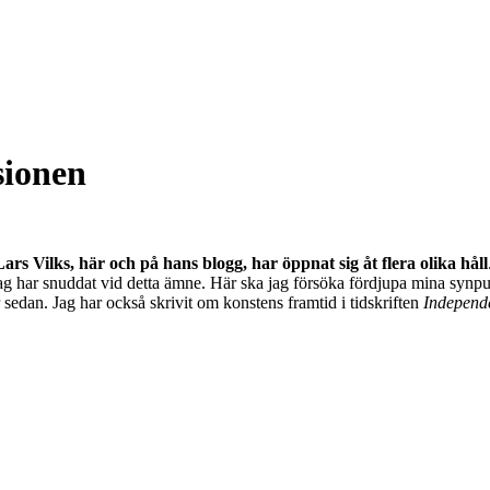
sionen
rs Vilks, här och på hans blogg, har öppnat sig åt flera olika håll
ag har snuddat vid detta ämne. Här ska jag försöka fördjupa mina synpu
edan. Jag har också skrivit om konstens framtid i tidskriften
Independ