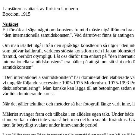
Lansiärernas attack av furisten Umberto
Boccioni 1915
Nuläget
Ett försök att säga något om konstens framtid måste utgå ifrån en bra
”den internationella samtidskonsten”. Vad därutöver finns är antingen int
Om man istället utgår ifrån den språkliga konstteorin så utgör ”den in
som utövar kalligrafi, världens största konstform och i Japan blomster
framtid, oerhört otympligt. Låt oss därför titta enbart på ”den internat
internationella samtidskonstens” era håller på att gå mot sitt slut och
samtidskonsten”.
”Den internationella samtidskonsten” har dominerat den etablerade vä
vi ungefär följande succession: 1905-1975 Modernism. 1975-1993 Pos
diskursformulering”. Man kanske kan lägga till att betoningen sedan en 
vår tids dominerande konst.
När det gäller tekniker och metoder så har fotografi länge varit inne,
Måleriet svänger fram och tillbaka i en alldeles egen takt. Under båd
stund verkar måleri inte vara så hett men det kan snabbt förändras. G
men är betydligt svalare under innevarande period.