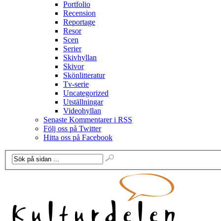
Portfolio
Recension
Reportage
Resor
Scen
Serier
Skivhyllan
Skivor
Skönlitteratur
Tv-serie
Uncategorized
Utställningar
Videohyllan
Senaste Kommentarer i RSS
Följ oss på Twitter
Hitta oss på Facebook