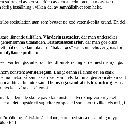
en större del av konstvärlden av den anledningen att motsatsen
farlig inställning i vilken del av samhällslivet som helst.
i eller lös spekulation utan som bygger på god vetenskaplig grund. En del
gare liknande tillfällen.
Värderingsstudier
, där man undersöker
om gemensamma uttalanden.
Framtidsscenarier
, där man gör olika
p ett mål och sedan räknar ut ”baklänges” vad som behöver göras för
uppfyllande profetior.
ser, värderingsstudier och trendframskrivning är de mest matnyttiga.
a inom konsten:
Pendelregeln
. Enligt denna så finns det en stark
 denna metod så kan nästan vad som helst komma igen som återanvänt
m är lite äldre intressant.
Det övriga samhällets förändring
. Här är
r mycket svåra att stå emot.
stmarknaden inte skulle påverka konstens utveckling vore mycket
t det uppstår ett sug efter en speciell sorts konst vilket visar sig i
mförhållning på två-tre år. Ibland, som med stora utställningar typ
äker bild.