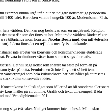
tt förändring i stort sett är oundviklig.
e till exempel kunna utgå ifrån hur de tidigare konstnärliga perioderna
et till 1400-talet. Barocken varade i ungefär 100 år. Modernismen 75 år.
över hela världen. Den kan nog beskrivas som en megatrend. Religion
 det mest där som det finns ett hot. Men tredje världens länder växer i
vara i tilltagande inom konsten.
Nicolas Bourriaud
, den inflytelserika
ism). I detta finns det en rejäl dos metafysiskt tänkande.
konstnärer inte arbetar via konstens och konstmarknadens etablerade
t. Privata institutioner växer fram som ett slags alternativ.
satsen. Det vill säga konst som snarare tar fasta på form än på
som tyder på detta. Feminismen är inte längre ett så hett tema i
 vänsterprägel som hela kultursektorn har haft håller på att raseras.
 starkt kulturkonservativa idéer.
Konceptkonst är alltså något som håller på att bli omodernt eller snart
v konst håller på att bli inne. Grafik och textil till exempel. Båda
nd med Venedigbiennalen 2011.
man nog säga två saker. Nuläget kommer inte att bestå. Människor