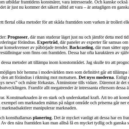
om utbildar framtidens konstnärer, vara intresserade. Och kanske också 
det är just nu kommer det säkert alltid att vara – är antagligen en ganska 
ns ett flertal olika metoder för att skåda framtiden som varken är troller
oder:
Prognoser
, där man studerar läget just nu och jämför detta med tidi
rderingar förändras.
Expertråd
, där paneler av experter får samsas 
rar konsekvenser av påbörjade trender.
Backcasting
, där man sätter up
öreställningar som finns om framtiden. Dessa har ofta karaktären av själv
dessa metoder att tillämpa inom konstområdet. Jag skulle tro att progno
m möjligen hör hemma i modevärlden men som definitivt går att tillämp
 den att förändras i riktning mot motsatsen.
Det nyss moderna
. Enligt
 news” och måste förkastas. Åtminstone tills vidare. Däremot är det so
lsutvecklingen. Framför allt megatrender är intressanta eftersom dessa ä
ar. Konstmarknaden är en stark och underskattad kraft. Att tro att kon
empel om marknaden mättas på något område och priserna går ner eller at
att marknadsaktörer manipulerar marknaden.
och konsthallarnas
planering
. Det är mycket vanligt att dessa har en fra
 Av den nära framtiden kan man alltså få en mycket tydlig och ganska s