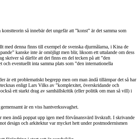
a konstteorin så innebär det ungefär att ”konst” är det samma som
ellt med denna finns till exempel de svenska djurmålarna, i Kina de
apande” kanske inte är omöjligt men blir, liksom ett uttalande om dess
g skriver så därför att det finns en del tecken på att ”den
let och eventuellt inta samma plats som ”den internationella
der är ett problematiskt begrepp men om man ändå tillämpar det så har
cknas enligt Lars Vilks av ”komplexitet, överskridande och
kså ett starkt drag av samhällskritik (eller politik om man så vill) i
ar gemensamt är en viss hantverkssvaghet.
ger men ändå poppat upp igen med förvånansvärd livskraft. I skrivande
temot design och arkitektur var mycket hett under postmodernismen