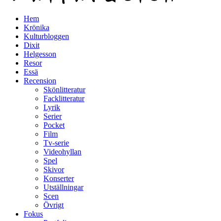
Hem
Krönika
Kulturbloggen
Dixit
Helgesson
Resor
Essä
Recension
Skönlitteratur
Facklitteratur
Lyrik
Serier
Pocket
Film
Tv-serie
Videohyllan
Spel
Skivor
Konserter
Utställningar
Scen
Övrigt
Fokus