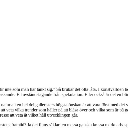
inte som man har tänkt sig.” Så brukar det ofta låta. I konstvärlden hör
rraskande. Ett avståndstagande från spekulation. Eller också är det en b
atur att en hel del galleristers högsta önskan är att vara först med det 
att veta vilka trender som håller på att blåsa över och vilka som är på gå
esse att veta åt vilket håll utvecklingen går.
ens framtid? Ja det finns såklart en massa ganska krassa marknadsaspekt