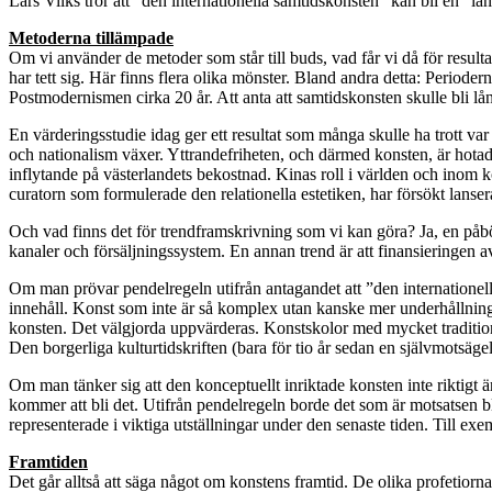
Lars Vilks tror att ”den internationella samtidskonsten” kan bli en ”lång
Metoderna tillämpade
Om vi använder de metoder som står till buds, vad får vi då för resultat
har tett sig. Här finns flera olika mönster. Bland andra detta: Perioder
Postmodernismen cirka 20 år. Att anta att samtidskonsten skulle bli lå
En värderingsstudie idag ger ett resultat som många skulle ha trott v
och nationalism växer. Yttrandefriheten, och därmed konsten, är hotad. 
inflytande på västerlandets bekostnad. Kinas roll i världen och inom k
curatorn som formulerade den relationella estetiken, har försökt lanse
Och vad finns det för trendframskrivning som vi kan göra? Ja, en påbörj
kanaler och försäljningssystem. En annan trend är att finansieringen av 
Om man prövar pendelregeln utifrån antagandet att ”den internationella
innehåll. Konst som inte är så komplex utan kanske mer underhållningsi
konsten. Det välgjorda uppvärderas. Konstskolor med mycket traditionel
Den borgerliga kulturtidskriften (bara för tio år sedan en självmotsäge
Om man tänker sig att den konceptuellt inriktade konsten inte riktigt 
kommer att bli det. Utifrån pendelregeln borde det som är motsatsen bli 
representerade i viktiga utställningar under den senaste tiden. Till exe
Framtiden
Det går alltså att säga något om konstens framtid. De olika profetior