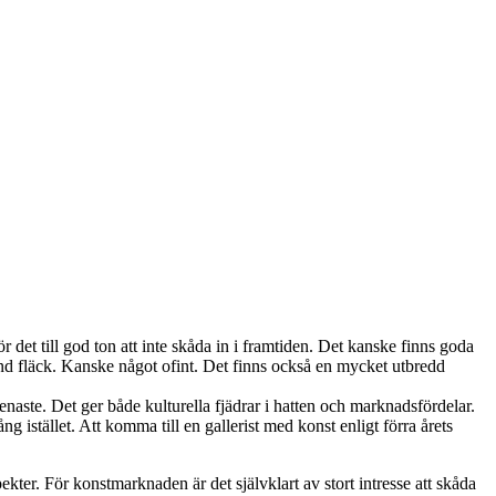
 det till god ton att inte skåda in i framtiden. Det kanske finns goda
lind fläck. Kanske något ofint. Det finns också en mycket utbredd
senaste. Det ger både kulturella fjädrar i hatten och marknadsfördelar.
ng istället. Att komma till en gallerist med konst enligt förra årets
er. För konstmarknaden är det självklart av stort intresse att skåda