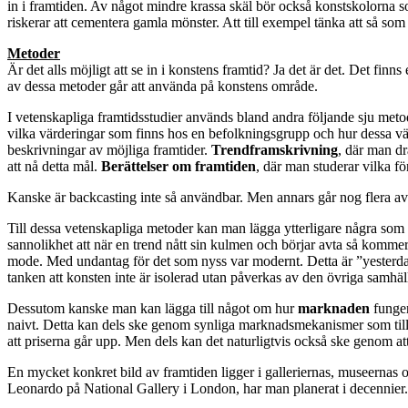
in i framtiden. Av något mindre krassa skäl bör också konstskolorna s
riskerar att cementera gamla mönster. Att till exempel tänka att så som 
Metoder
Är det alls möjligt att se in i konstens framtid? Ja det är det. Det fin
av dessa metoder går att använda på konstens område.
I vetenskapliga framtidsstudier används bland andra följande sju met
vilka värderingar som finns hos en befolkningsgrupp och hur dessa vä
beskrivningar av möjliga framtider.
Trendframskrivning
, där man d
att nå detta mål.
Berättelser om framtiden
, där man studerar vilka f
Kanske är backcasting inte så användbar. Men annars går nog flera av 
Till dessa vetenskapliga metoder kan man lägga ytterligare några so
sannolikhet att när en trend nått sin kulmen och börjar avta så kommer
mode. Med undantag för det som nyss var modernt. Detta är ”yesterdays
tanken att konsten inte är isolerad utan påverkas av den övriga samhäl
Dessutom kanske man kan lägga till något om hur
marknaden
funger
naivt. Detta kan dels ske genom synliga marknadsmekanismer som till ex
att priserna går upp. Men dels kan det naturligtvis också ske genom 
En mycket konkret bild av framtiden ligger i galleriernas, museernas 
Leonardo på National Gallery i London, har man planerat i decennier.