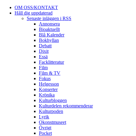
OM OSS/KONTAKT
Håll dig uppdaterad
Senaste inläggen i RSS
Annonsera
Bioaktuellt
Blå Kalender
Bokhyllan
Debatt
Dixit
Essä
Facklitteratur
Film
Film & TV
Fokus
Helgesson
Konserter
Krönika
Kulturbloggen
Kulturdelen rekommenderar
Kulturpoden
Lyrik
Okonstmuseet
Övrigt
Pocket