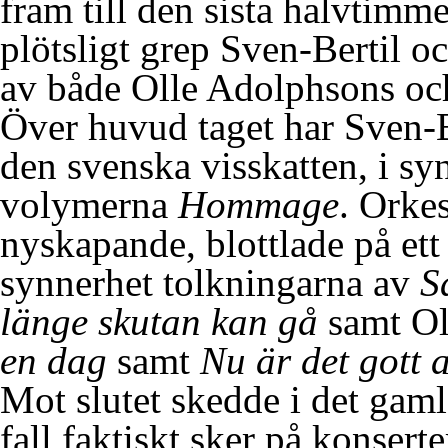
fram till den sista halvtimme
plötsligt grep Sven-Bertil o
av både Olle Adolphsons och
Över huvud taget har Sven-Be
den svenska visskatten, i s
volymerna
Hommage
. Orke
nyskapande, blottlade på ett 
synnerhet tolkningarna av
S
länge skutan kan gå
samt Ol
en dag
samt
Nu är det gott a
Mot slutet skedde i det gaml
fall faktiskt sker på konserte