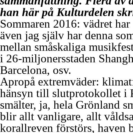
sammanfattning. Flera av
han här på Kulturdelen skriv
Sommaren 2016: vädret har r
även jag själv har denna so
mellan småskaliga musikfest
i 26-miljonersstaden Shang
Barcelona, osv.
Apropå extremväder: klimatf
hänsyn till slutprotokollet i
smälter, ja, hela Grönland s
blir allt vanligare, allt vål
korallreven förstörs, haven b