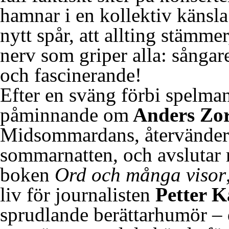
hamnar i en kollektiv känsla 
nytt spår, att allting stämme
nerv som griper alla: sånga
och fascinerande!
Efter en sväng förbi spelma
påminnande om
Anders Zo
Midsommardans, återvänder 
sommarnatten, och avslutar m
boken
Ord och många visor
liv för journalisten
Petter K
sprudlande berättarhumör – 