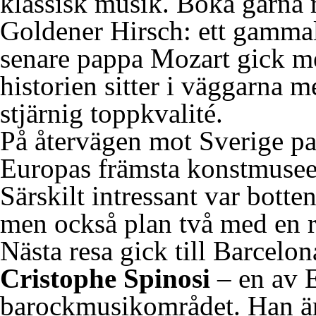
klassisk musik. Boka gärna 
Goldener Hirsch: ett gammalt
senare pappa Mozart gick me
historien sitter i väggarna 
stjärnig toppkvalité.
På återvägen mot Sverige pas
Europas främsta konstmuseer
Särskilt intressant var bott
men också plan två med en r
Nästa resa gick till Barcelo
Cristophe Spinosi
– en av E
barockmusikområdet. Han är