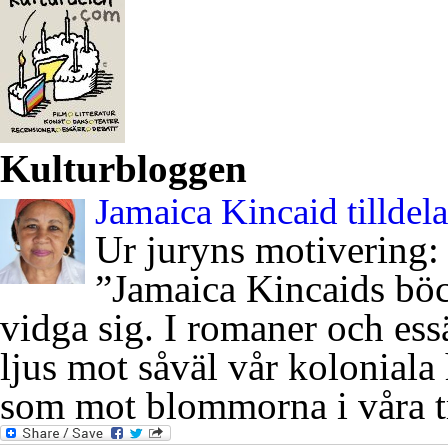
Kulturbloggen
Jamaica Kincaid tilldel
Ur juryns motivering:
”Jamaica Kincaids böck
vidga sig. I romaner och essä
ljus mot såväl vår koloniala 
som mot blommorna i våra t