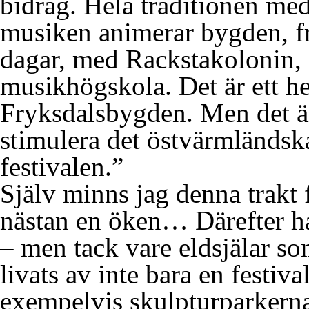
bidrag. Hela traditionen me
musiken animerar bygden, frå
dagar, med Rackstakolonin,
musikhögskola. Det är ett he
Fryksdalsbygden. Men det är
stimulera det östvärmländsk
festivalen.”
Själv minns jag denna trakt f
nästan en öken… Därefter ha
– men tack vare eldsjälar so
livats av inte bara en festiv
exempelvis skulpturparkern