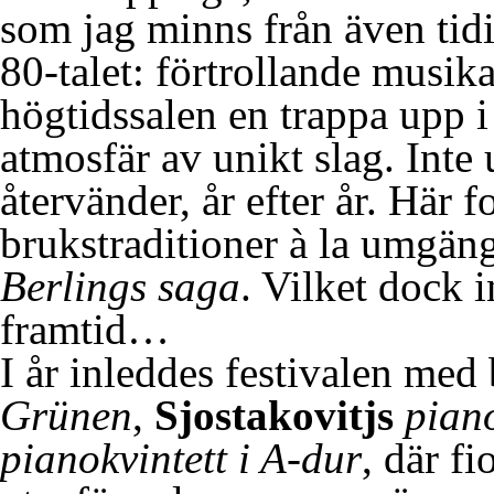
som jag minns från även tidi
80-talet: förtrollande musik
högtidssalen en trappa upp i
atmosfär av unikt slag. Inte
återvänder, år efter år. Här 
brukstraditioner à la umgäng
Berlings saga
. Vilket dock i
framtid…
I år inleddes festivalen med 
Grünen
,
Sjostakovitjs
pian
pianokvintett i A-dur
, där f