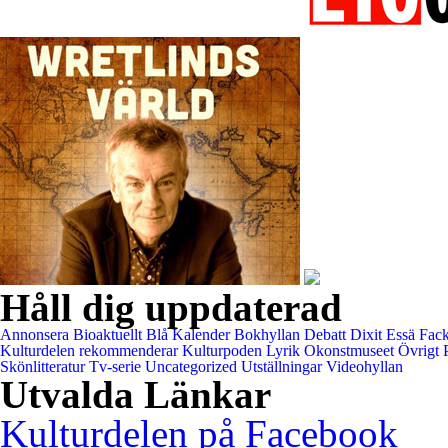
Håll dig uppdaterad
Annonsera
Bioaktuellt
Blå Kalender
Bokhyllan
Debatt
Dixit
Essä
Fack
Kulturdelen rekommenderar
Kulturpoden
Lyrik
Okonstmuseet
Övrigt
Skönlitteratur
Tv-serie
Uncategorized
Utställningar
Videohyllan
Utvalda Länkar
Kulturdelen på Facebook