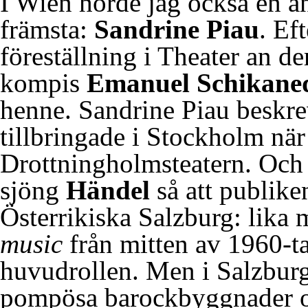
I Wien hörde jag också en a
främsta:
Sandrine Piau
. Ef
föreställning i Theater an 
kompis
Emanuel Schikane
henne. Sandrine Piau beskr
tillbringade i Stockholm när
Drottningholmsteatern. Och
sjöng
Händel
så att publike
Österrikiska Salzburg: lika
music
från mitten av 1960-t
huvudrollen. Men i Salzburg 
pompösa barockbyggnader oc