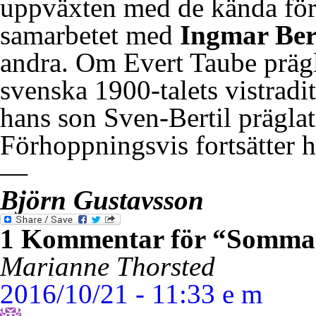
uppväxten med de kända förä
samarbetet med
Ingmar Ber
andra. Om Evert Taube prägl
svenska 1900-talets vistradi
hans son Sven-Bertil präglat
Förhoppningsvis fortsätter h
—
Björn Gustavsson
1 Kommentar för
“Sommar
Marianne Thorsted
2016/10/21 - 11:33 e m