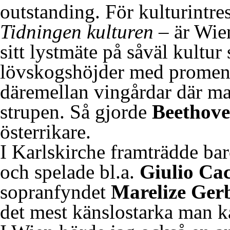
outstanding. För kulturintre
Tidningen kulturen
– är Wien
sitt lystmäte på såväl kultu
lövskogshöjder med promena
däremellan vingårdar där ma
strupen. Så gjorde
Beethov
österrikare.
I Karlskirche framträdde b
och spelade bl.a.
Giulio Cac
sopranfyndet
Marelize Ger
det mest känslostarka man ka