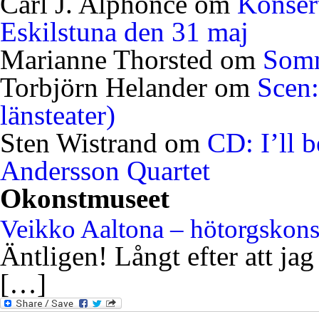
Carl J. Alphonce
om
Konser
Eskilstuna den 31 maj
Marianne Thorsted
om
Somm
Torbjörn Helander
om
Scen:
länsteater)
Sten Wistrand
om
CD: I’ll 
Andersson Quartet
Okonstmuseet
Veikko Aaltona – hötorgskon
Äntligen! Långt efter att jag
[…]