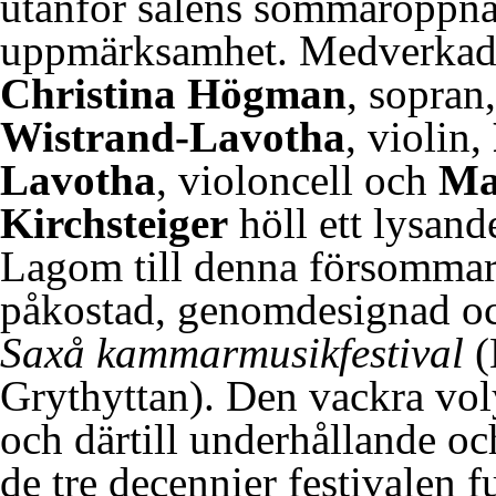
utanför salens sommaröppna
uppmärksamhet. Medverkade
Christina Högman
, sopran
Wistrand-Lavotha
, violin,
Lavotha
, violoncell och
Ma
Kirchsteiger
höll ett lysand
Lagom till denna försomma
påkostad, genomdesignad och
Saxå kammarmusikfestival
(
Grythyttan). Den vackra vol
och därtill underhållande oc
de tre decennier festivalen 