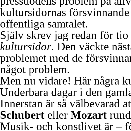
pressdödens problem på allva
kultursidornas försvinnande ä
offentliga samtalet.
Själv skrev jag redan för ti
kultursidor
. Den väckte näs
problemet med de försvinnan
något problem.
Men nu vidare! Här några k
Underbara dagar i den gaml
Innerstan är så välbevarad 
Schubert
eller
Mozart
rund
Musik- och konstlivet är – fö