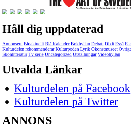
Håll dig uppdaterad
Annonsera
Bioaktuellt
Blå Kalender
Bokhyllan
Debatt
Dixit
Essä
Fac
Kulturdelen rekommenderar
Kulturpoden
Lyrik
Okonstmuseet
Övrigt
Skönlitteratur
Tv-serie
Uncategorized
Utställningar
Videohyllan
Utvalda Länkar
Kulturdelen på Facebook
Kulturdelen på Twitter
ANNONS