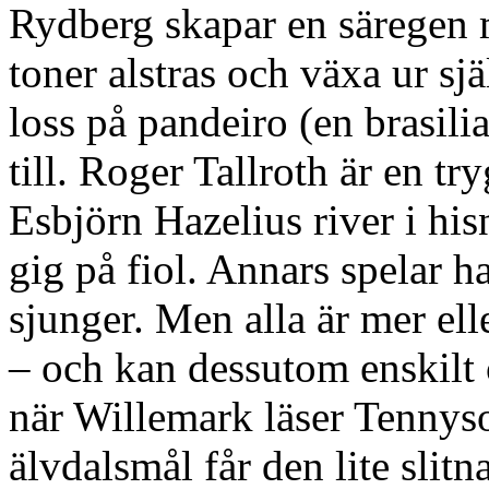
Rydberg skapar en säregen 
toner alstras och växa ur sj
loss på pandeiro (en brasili
till. Roger Tallroth är en tr
Esbjörn Hazelius river i hi
gig på fiol. Annars spelar 
sjunger. Men alla är mer ell
– och kan dessutom enskilt o
när Willemark läser Tennys
älvdalsmål får den lite slitn