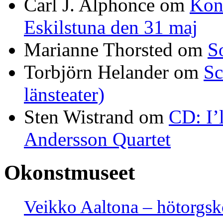
Carl J. Alphonce
om
Kon
Eskilstuna den 31 maj
Marianne Thorsted
om
S
Torbjörn Helander
om
Sc
länsteater)
Sten Wistrand
om
CD: I’
Andersson Quartet
Okonstmuseet
Veikko Aaltona – hötorgs