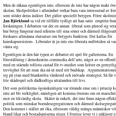
Men de räknas egentligen inte, eftersom de inte har någon makt öve
skolan. Skolpolitiker i allmänhet verkar bara vara intresserad av fo
som stöder deras åsikter. Det gäller speciellt betygen. Förre skolmi
Jan Björklund
sa vid ett tillfälle tydligt att han satte empirin fra
forskningen. I debatten var det en annan liberal som påstod sig veta
hur betyg fungerar med referens till sina söner och därmed ifrågesat
forskares allmänna slutsatser om betygets funktion. Det kallas för
kunskapsresistens . Liberaler är ju inte ens liberala nuförtiden så v
vänta sig.
Egentligen är den här typen av debatter ett spel för gallerierna. En
föreställning i demokratins commedia dell’arte, något av en offentli
med en stående rollista castad för tv-mediet som kräver en gemytl
trevlighet för att man ska nå ut med sitt budskap. Argumentationen
sig på ytan med blanknötta värdeord och inövade strategier. Så får v
lite skådespel och dådkraftiga uttalanden till livs.
Det som politikerna ögonskenligen var rörande ense om i princip
inte att bli verklighet, nämligen att komma överens om en marschr
mot en likvärdig skola. Skälet är enkelt, det inte finns någon effek
politik som minskar boendesegregationen och därmed skolsegregat
Den kommer i stället att öka, eftersom väldig många människor vil
bland likar och bostadspriserna stiger. I Sverige lever vi i enklaver e