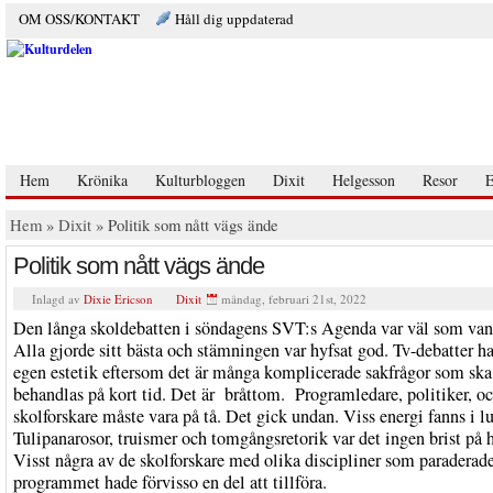
OM OSS/KONTAKT
Håll dig uppdaterad
Hem
Krönika
Kulturbloggen
Dixit
Helgesson
Resor
E
Hem
»
Dixit
» Politik som nått vägs ände
Politik som nått vägs ände
Inlagd av
Dixie Ericson
Dixit
måndag, februari 21st, 2022
Den långa skoldebatten i söndagens SVT:s Agenda var väl som vanl
Alla gjorde sitt bästa och stämningen var hyfsat god. Tv-debatter ha
egen estetik eftersom det är många komplicerade sakfrågor som ska
behandlas på kort tid. Det är bråttom. Programledare, politiker, o
skolforskare måste vara på tå. Det gick undan. Viss energi fanns i lu
Tulipanarosor, truismer och tomgångsretorik var det ingen brist på h
Visst några av de skolforskare med olika discipliner som paraderade
programmet hade förvisso en del att tillföra.