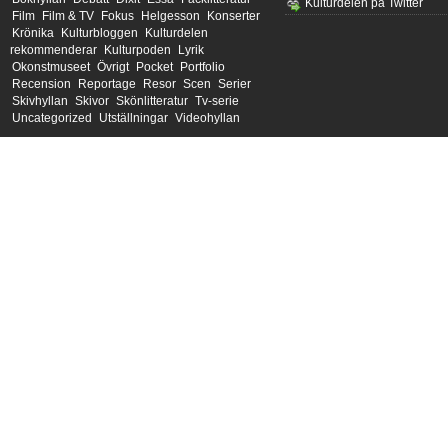
Kulturdelen på Twitter
Film
Film & TV
Fokus
Helgesson
Konserter
Krönika
Kulturbloggen
Kulturdelen
rekommenderar
Kulturpoden
Lyrik
Okonstmuseet
Övrigt
Pocket
Portfolio
Recension
Reportage
Resor
Scen
Serier
Skivhyllan
Skivor
Skönlitteratur
Tv-serie
Uncategorized
Utställningar
Videohyllan