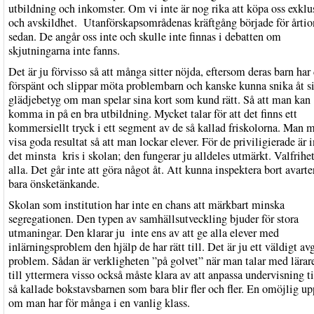
utbildning och inkomster. Om vi inte är nog rika att köpa oss exklu
och avskildhet. Utanförskapsområdenas kräftgång började för årti
sedan. De angår oss inte och skulle inte finnas i debatten om
skjutningarna inte fanns.
Det är ju förvisso så att många sitter nöjda, eftersom deras barn har 
förspänt och slippar möta problembarn och kanske kunna snika åt si
glädjebetyg om man spelar sina kort som kund rätt. Så att man kan
komma in på en bra utbildning. Mycket talar för att det finns ett
kommersiellt tryck i ett segment av de så kallad friskolorna. Man m
visa goda resultat så att man lockar elever. För de priviligierade är i
det minsta kris i skolan; den fungerar ju alldeles utmärkt. Valfrihet
alla. Det går inte att göra något åt. Att kunna inspektera bort avarte
bara önsketänkande.
Skolan som institution har inte en chans att märkbart minska
segregationen. Den typen av samhällsutveckling bjuder för stora
utmaningar. Den klarar ju inte ens av att ge alla elever med
inlärningsproblem den hjälp de har rätt till. Det är ju ett väldigt av
problem. Sådan är verkligheten ”på golvet” när man talar med lära
till yttermera visso också måste klara av att anpassa undervisning ti
så kallade bokstavsbarnen som bara blir fler och fler. En omöjlig up
om man har för många i en vanlig klass.