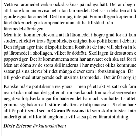
Vettiga läromedel verkar också saknas på många håll. Det är obegri
att lärare kan undervisa helt utan läromedel. Det sas i debatten att l
gjorde egna läromedel. Det tror jag inte på. Förmodligen kopierar d
läroböcker och gör kompendier utan att ha tillstånd från
läromedelsföretagen.
Men inte kommer eleverna att få läromedel i högre grad för att ku
studera effektivt trots ögonblickets enighet hos politikerna i debatt
Den frågan äger inte rikspolitikerna försåvitt de inte vill skriva in k
på läromedel i skollagen, vilket är dödfött. Skollagen är dessutom 
papperstiger. Det är kommunerna som har ansvaret och ska stå för fi
Men att döma av de stora skillnaderna i hur mycket olika kommune
satsar på sina elever blir det många elever som i fortsättningen får 
till godo med utrangerade och utslitna läromedel. Det är fär sorglig
Kanske måste politikerna resignera – men på ett aktivt sätt och for
realistiska mål när det gäller att motverka och lindra skolsegregati
negativa följdverkningar för både en del barn och samhälle. I stället 
gömma sig bakom allt större rabatter av tulipanarosor. Skolan har v
Göran Perssons
alltför politiserad sedan
tid som skolminister. Inte
underligt att alltför få ungdomar vill satsa på en lärarutbildning.
Dixie Ericson
är kulturskribent