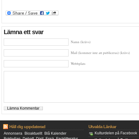
Lämna ett svar
Namn (krävs)
Mail (kommer inte att publiceras) (krävs)
Webbplats
Håll dig uppdaterad
Utvalda Länkar
Kulturdelen på Facebook
Annonsera
Bioaktuellt
Blå Kalender
Bokhyllan
Debatt
Dixit
Essä
Facklitteratur