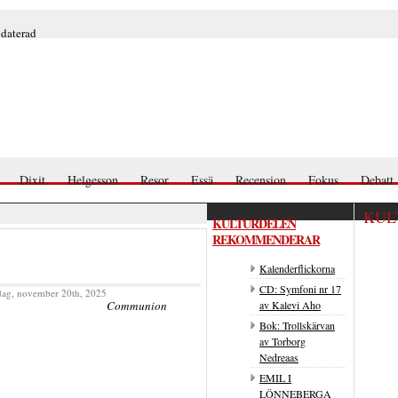
pdaterad
Dixit
Helgesson
Resor
Essä
Recension
Fokus
Debatt
KUL
KULTURDELEN
REKOMMENDERAR
Kalenderflickorna
CD: Symfoni nr 17
dag, november 20th, 2025
av Kalevi Aho
Communion
Bok: Trollskärvan
av Torborg
Nedreaas
EMIL I
LÖNNEBERGA