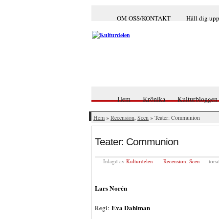
OM OSS/KONTAKT
Håll dig up
Hem
Krönika
Kulturbloggen
Hem
»
Recension
,
Scen
» Teater: Communion
Teater: Communion
Inlagd av
Kulturdelen
Recension
,
Scen
tors
Lars Norén
Eva Dahlman
Regi: