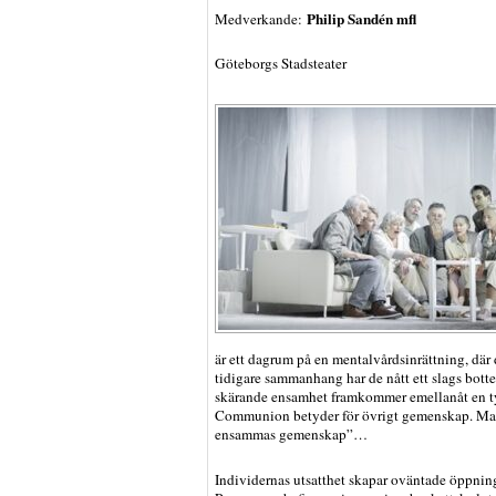
Philip Sandén mfl
Medverkande:
Göteborgs Stadsteater
är ett dagrum på en mentalvårdsinrättning, dä
tidigare sammanhang har de nått ett slags botte
skärande ensamhet framkommer emellanåt en tyd
Communion betyder för övrigt gemenskap. Man
ensammas gemenskap”…
Individernas utsatthet skapar oväntade öppningar