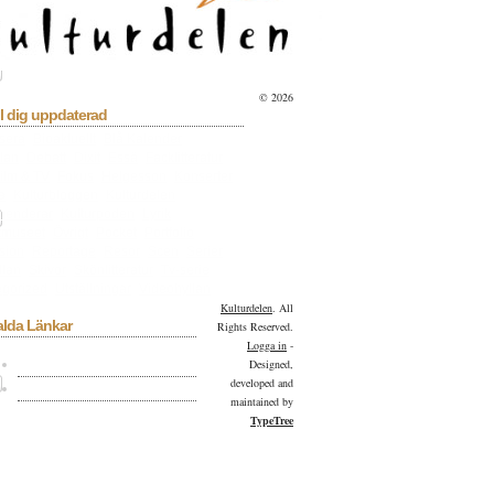
© 2026
l dig uppdaterad
sera
Bioaktuellt
Blå Kalender
lan
Debatt
Dixit
Essä
Facklitteratur
ilm & TV
Fokus
Helgesson
Konserter
a
Kulturbloggen
Kulturdelen
menderar
Kulturpoden
Lyrik
tmuseet
Övrigt
Pocket
Portfolio
sion
Reportage
Resor
Scen
Serier
llan
Skivor
Skönlitteratur
Tv-serie
gorized
Utställningar
Videohyllan
Kulturdelen
. All
alda Länkar
Rights Reserved.
Logga in
-
Kulturdelen på Facebook
Designed,
developed and
Kulturdelen på Twitter
maintained by
TypeTree