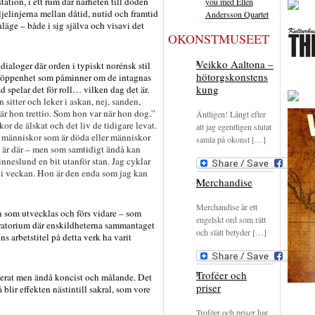
tation, i ett rum där närheten till döden
you med Ellen
jelinjerna mellan dåtid, nutid och framtid
Andersson Quartet
nläge – både i sig själva och visavi det
OKONSTMUSEET
Veikko Aaltona –
 dialoger där orden i typiskt norénsk stil
hötorgskonstens
ig öppenhet som påminner om de intagnas
kung
spelar det för roll… vilken dag det är.
 sitter och leker i askan, nej, sanden,
 är hon trettio. Som hon var när hon dog.”
Äntligen! Långt efter
r de älskat och det liv de tidigare levat.
att jag egentligen slutat
r människor som är döda eller människor
samla på okonst […]
te är där – men som samtidigt ändå kan
nneslund en bit utanför stan. Jag cyklar
r i veckan. Hon är den enda som jag kan
Merchandise
Merchandise är ett
n som utvecklas och förs vidare – som
engelskt ord som rätt
ratorium där enskildheterna sammantaget
och slätt betyder […]
ns arbetstitel på detta verk ha varit
Troféer och
rat men ändå koncist och målande. Det
priser
 blir effekten nästintill sakral, som vore
Troféer och priser har