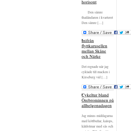
horisont
Den sämre
thailändaren i kvarteret
Den sämre […]
Inifrån
flyttkarusellen
mellan Skåne
och Närke
Det regnade när jag
cyklade till macken i
Kirseberg vid […]
Cykeltur bland
Örebrominnen på
allhelgonadagen
Jag minns middagarna
med köttbullar, kalops,
kåldolmar med sås och