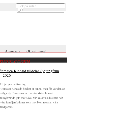
Annonsera
Okonstmuseet
TURBLOGGEN
Jamaica Kincaid tilldelas Sjöjungfrun
2026
Ur juryns motivering:
”Jamaica Kincaids böcker är tunna, men får världen att
vidga sig. I romaner och essäer riktar hon ett
tillnyktrande ljus mot såväl vår koloniala historia och
våra familjerelationer som mot blommorna i våra
trädgårdar.”