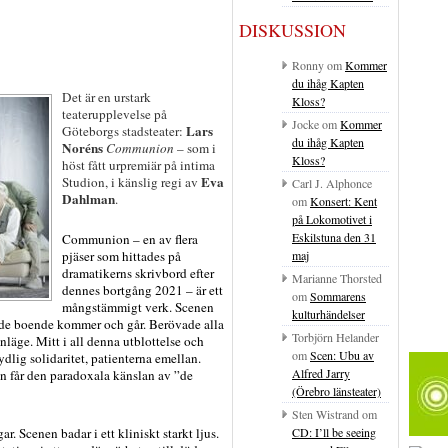
DISKUSSION
Ronny
om
Kommer
du ihåg Kapten
Det är en urstark
Kloss?
teaterupplevelse på
Jocke
om
Kommer
Lars
Göteborgs stadsteater:
du ihåg Kapten
Noréns
Communion
– som i
Kloss?
höst fått urpremiär på intima
Eva
Studion, i känslig regi av
Carl J. Alphonce
Dahlman
.
om
Konsert: Kent
på Lokomotivet i
Eskilstuna den 31
Communion – en av flera
maj
pjäser som hittades på
dramatikerns skrivbord efter
Marianne Thorsted
dennes bortgång 2021 – är ett
om
Sommarens
mångstämmigt verk. Scenen
kulturhändelser
r de boende kommer och går. Berövade alla
Torbjörn Helander
nläge. Mitt i all denna utblottelse och
om
Scen: Ubu av
lig solidaritet, patienterna emellan.
Alfred Jarry
 får den paradoxala känslan av ”de
(Örebro länsteater)
Sten Wistrand
om
. Scenen badar i ett kliniskt starkt ljus.
CD: I’ll be seeing