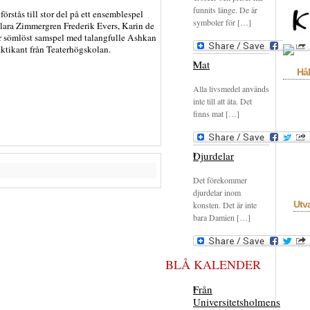
funnits länge. De är
örstås till stor del på ett ensemblespel
symboler för […]
 Klara Zimmergren Frederik Evers, Karin de
ar sömlöst samspel med talangfulle Ashkan
ktikant från Teaterhögskolan.
Mat
Hål
Annon
Alla livsmedel används
Bokhyl
inte till att äta. Det
Film
F
finns mat […]
Krönik
rekom
Okons
Djurdelar
Recen
Skivhy
Det förekommer
Uncate
djurdelar inom
Utv
konsten. Det är inte
bara Damien […]
BLÅ KALENDER
Från
Universitetsholmens