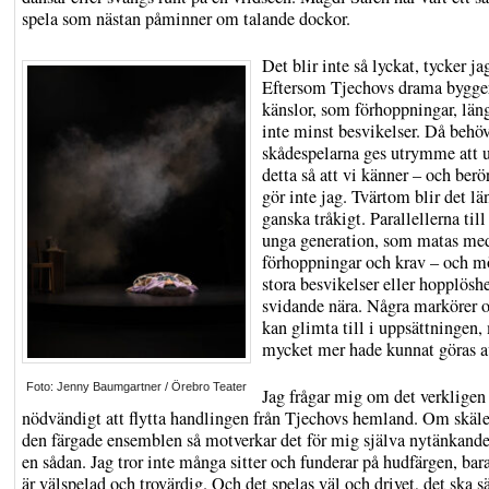
spela som nästan påminner om talande dockor.
Det blir inte så lyckat, tycker ja
Eftersom Tjechovs drama bygger
känslor, som förhoppningar, län
inte minst besvikelser. Då behöv
skådespelarna ges utrymme att u
detta så att vi känner – och berö
gör inte jag. Tvärtom blir det lä
ganska tråkigt. Parallellerna till
unga generation, som matas me
förhoppningar och krav – och m
stora besvikelser eller hopplösh
svidande nära. Några markörer 
kan glimta till i uppsättningen,
mycket mer hade kunnat göras a
Foto: Jenny Baumgartner / Örebro Teater
Jag frågar mig om det verkligen
nödvändigt att flytta handlingen från Tjechovs hemland. Om skäle
den färgade ensemblen så motverkar det för mig själva nytänkandet
en sådan. Jag tror inte många sitter och funderar på hudfärgen, bar
är välspelad och trovärdig. Och det spelas väl och drivet, det ska s