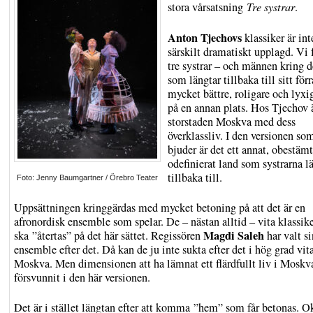
stora vårsatsning
Tre systrar
.
Anton Tjechovs
klassiker är int
särskilt dramatiskt upplagd. Vi f
tre systrar – och männen kring 
som längtar tillbaka till sitt förr
mycket bättre, roligare och lyxig
på en annan plats. Hos Tjechov 
storstaden Moskva med dess
överklassliv. I den versionen so
bjuder är det ett annat, obestäm
odefinierat land som systrarna l
tillbaka till.
Foto: Jenny Baumgartner / Örebro Teater
Uppsättningen kringgärdas med mycket betoning på att det är en
afronordisk ensemble som spelar. De – nästan alltid – vita klassik
Magdi Saleh
ska ”återtas” på det här sättet. Regissören
har valt si
ensemble efter det. Då kan de ju inte sukta efter det i hög grad vit
Moskva. Men dimensionen att ha lämnat ett flärdfullt liv i Moskv
försvunnit i den här versionen.
Det är i stället längtan efter att komma ”hem” som får betonas. Ok