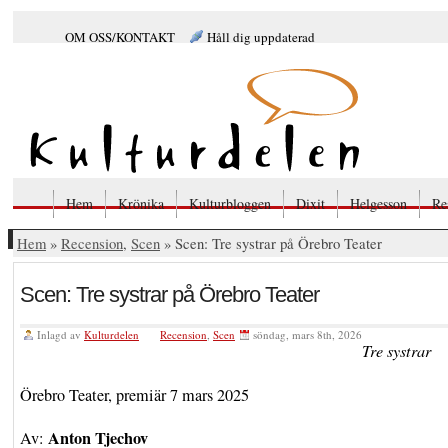
OM OSS/KONTAKT
Håll dig uppdaterad
Hem
Krönika
Kulturbloggen
Dixit
Helgesson
Re
Hem
»
Recension
,
Scen
» Scen: Tre systrar på Örebro Teater
Scen: Tre systrar på Örebro Teater
Inlagd av
Kulturdelen
Recension
,
Scen
söndag, mars 8th, 2026
Tre systrar
Örebro Teater, premiär 7 mars 2025
Anton Tjechov
Av: