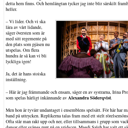
detta hem finns. Och hemlängtan tycker jag inte blir särskilt fram
heller.
– Vi lider. Och vi ska
lära av vårt lidande,
säger översten som är
med sitt regemente på
den plats som pjäsen nu
utspelas. Om flera
hundra år så kan vi bli
lyckliga igen!
Ja, det är hans stoiska
inställning.
– Här är jag främmande och ensam, säger en av systrarna, Irina Pro
Alexandra Söderqvist
som spelas härligt inkännande av
.
Men hon är tyvärr undantaget i ensemblens spelsätt. För här har m
band på uttrycken. Replikerna talas fram med ett stelt rörelsemöns
Ofta står man rakt upp och ner, eller tillsammans i grupp som vac
dansar eller svängs runt på en vridscen. Magdi Saleh har valt ett sät