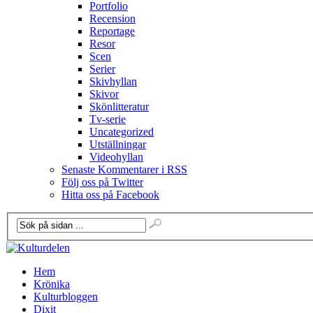
Portfolio
Recension
Reportage
Resor
Scen
Serier
Skivhyllan
Skivor
Skönlitteratur
Tv-serie
Uncategorized
Utställningar
Videohyllan
Senaste Kommentarer i RSS
Följ oss på Twitter
Hitta oss på Facebook
Hem
Krönika
Kulturbloggen
Dixit