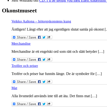
Sten Wistrand
om
CD: I’ll be seeing you med Ellen Andersson 
Okonstmuseet
Veikko Aaltona – hötorgskonstens kung
Äntligen! Långt efter att jag egentligen slutat samla på okonst 
Merchandise
Merchandise är ett engelskt ord som rätt och slätt betyder […]
Troféer och priser
Troféer och priser har funnits länge. De är symboler för […]
Mat
Alla livsmedel används inte till att äta. Det finns mat […]