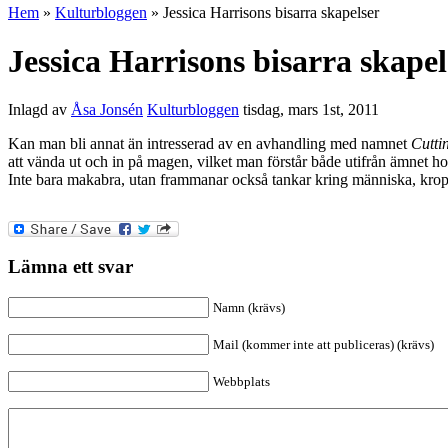
Hem
»
Kulturbloggen
» Jessica Harrisons bisarra skapelser
Jessica Harrisons bisarra skapel
Inlagd av
Åsa Jonsén
Kulturbloggen
tisdag, mars 1st, 2011
Kan man bli annat än intresserad av en avhandling med namnet
Cutti
att vända ut och in på magen, vilket man förstår både utifrån ämnet h
Inte bara makabra, utan frammanar också tankar kring människa, kro
Lämna ett svar
Namn (krävs)
Mail (kommer inte att publiceras) (krävs)
Webbplats