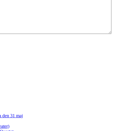
a den 31 maj
eater)