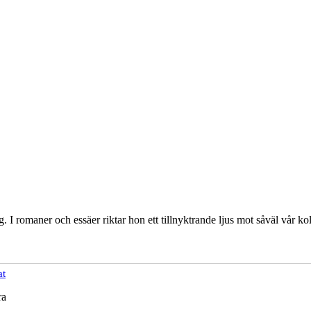
. I romaner och essäer riktar hon ett tillnyktrande ljus mot såväl vår k
at
ra