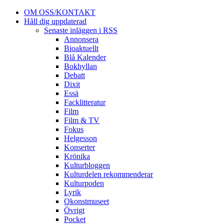
OM OSS/KONTAKT
Håll dig uppdaterad
Senaste inläggen i RSS
Annonsera
Bioaktuellt
Blå Kalender
Bokhyllan
Debatt
Dixit
Essä
Facklitteratur
Film
Film & TV
Fokus
Helgesson
Konserter
Krönika
Kulturbloggen
Kulturdelen rekommenderar
Kulturpoden
Lyrik
Okonstmuseet
Övrigt
Pocket