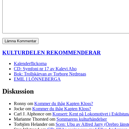
KULTURDELEN REKOMMENDERAR
Kalenderflickorna
CD: Symfoni nr 17 av Kalevi Aho
Bok: Trollskärvan av Torborg Nedreaas
EMIL I LÖNNEBERGA
Diskussion
Ronny
om
Kommer du ihåg Kapten Kloss?
Jocke
om
Kommer du ihåg Kapten Kloss?
Carl J. Alphonce
om
Konsert: Kent på Lokomotivet i Eskilstun
Marianne Thorsted
om
Sommarens kulturhändelser
Torbjörn Helander
om
Scen: Ubu av Alfred Jarry (Örebro länst