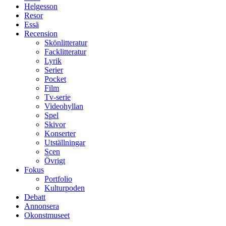
Helgesson
Resor
Essä
Recension
Skönlitteratur
Facklitteratur
Lyrik
Serier
Pocket
Film
Tv-serie
Videohyllan
Spel
Skivor
Konserter
Utställningar
Scen
Övrigt
Fokus
Portfolio
Kulturpoden
Debatt
Annonsera
Okonstmuseet